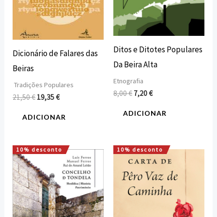
Ditos e Ditotes Populares
Dicionário de Falares das
Da Beira Alta
Beiras
Etnografia
Tradições Populares
8,00
€
7,20
€
21,50
€
19,35
€
ADICIONAR
ADICIONAR
10% desconto
10% desconto
O
O
O
O
preço
preço
preço
preço
original
atual
original
atual
era:
é:
era:
é:
27,56 €.
24,80 €.
7,42 €.
6,68 €.