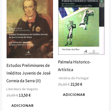
original
atual
original
atual
era:
é:
era:
é:
15,00 €.
13,50 €.
25,00 €.
22,50 €.
Palmela Historico-
Estudos Preliminares de
Artística
Inéditos Juvenis de José
História de Portugal
Correia da Serra (II)
25,00
€
22,50
€
Literatura de Viagens
ADICIONAR
15,00
€
13,50
€
ADICIONAR