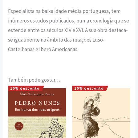
Especialista na baixa idade média portuguesa, tem
inúmeros estudos publicados, numa cronologia que se
estende entre os séculos XIV e XVI. A sua obra destaca-
se igualmente no âmbito das relações Luso-
Castelhanas e Ibero Americanas.
Também pode gostar…
10% desconto
10% desconto
O
O
O
O
preço
preço
preço
preço
original
atual
original
atual
era:
é:
era:
é:
15,75 €.
14,18 €.
5,25 €.
4,73 €.