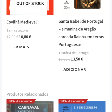
OUT OF STOCK
Santa Isabel de Portugal
Covilhã Medieval
– a menina de Aragão
Sem categoria
coroada Rainha em terras
12,00
€
10,80
€
Portuguesas
LER MAIS
História de Portugal
15,00
€
13,50
€
ADICIONAR
Produtos Relacionados
10% desconto
10% desconto
O
O
O
O
preço
preço
preço
preço