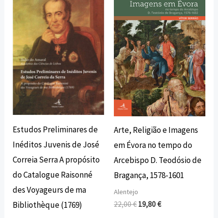
original
atual
original
atual
era:
é:
era:
é:
10,00 €.
9,00 €.
22,00 €.
19,80 €.
Estudos Preliminares de
Arte, Religião e Imagens
Inéditos Juvenis de José
em Évora no tempo do
Correia Serra A propósito
Arcebispo D. Teodósio de
do Catalogue Raisonné
Bragança, 1578-1601
des Voyageurs de ma
Alentejo
22,00
€
19,80
€
Bibliothèque (1769)