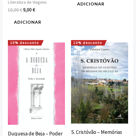
Literatura de Viagens
ADICIONAR
10,00
€
9,00
€
ADICIONAR
10% desconto
10% desconto
O
O
O
O
preço
preço
preço
preço
original
atual
original
atual
era:
é:
era:
é:
24,80 €.
22,32 €.
15,00 €.
13,50 €.
S. Cristóvão – Memórias
Duquesa de Beja – Poder