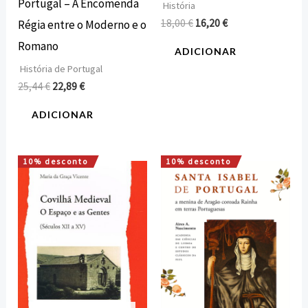
Portugal – A Encomenda
História
18,00
€
16,20
€
Régia entre o Moderno e o
Romano
ADICIONAR
História de Portugal
25,44
€
22,89
€
ADICIONAR
10% desconto
10% desconto
O
O
O
O
preço
preço
preço
preço
original
atual
original
atual
era:
é:
era:
é:
12,00 €.
10,80 €.
15,00 €.
13,50 €.