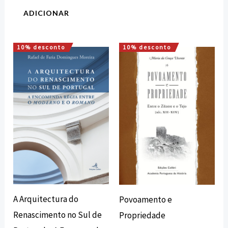
ADICIONAR
10% desconto
10% desconto
O
O
O
O
preço
preço
preço
preço
original
atual
original
atual
era:
é:
era:
é:
25,44 €.
22,89 €.
18,00 €.
16,20 €.
A Arquitectura do
Povoamento e
Renascimento no Sul de
Propriedade