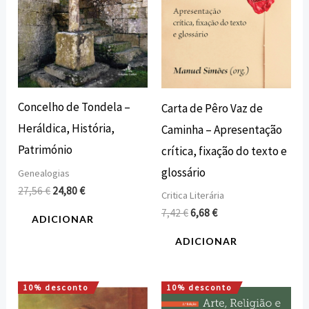
Concelho de Tondela –
Carta de Pêro Vaz de
Heráldica, História,
Caminha – Apresentação
Património
crítica, fixação do texto e
glossário
Genealogias
27,56
€
24,80
€
Critica Literária
7,42
€
6,68
€
ADICIONAR
ADICIONAR
10% desconto
10% desconto
O
O
O
O
preço
preço
preço
preço