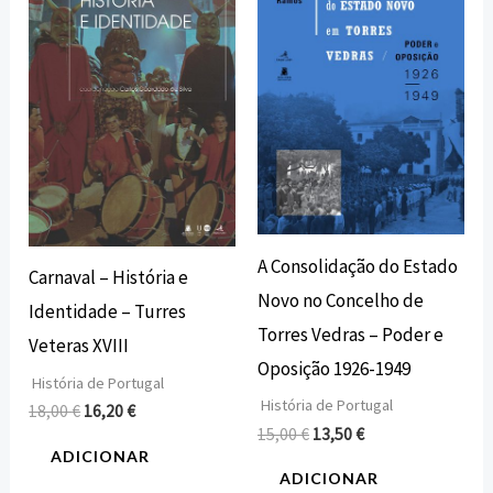
original
atual
original
atual
era:
é:
era:
é:
18,00 €.
16,20 €.
15,00 €.
13,50 €.
A Consolidação do Estado
Carnaval – História e
Novo no Concelho de
Identidade – Turres
Torres Vedras – Poder e
Veteras XVIII
Oposição 1926-1949
História de Portugal
História de Portugal
18,00
€
16,20
€
15,00
€
13,50
€
ADICIONAR
ADICIONAR