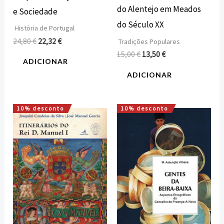
do Alentejo em Meados
e Sociedade
do Século XX
História de Portugal
24,80
€
22,32
€
Tradições Populares
15,00
€
13,50
€
ADICIONAR
ADICIONAR
10% desconto
10% desconto
O
O
O
O
preço
preço
preço
preço
original
atual
original
atual
era:
é:
era:
é:
16,00 €.
14,40 €.
20,00 €.
18,00 €.