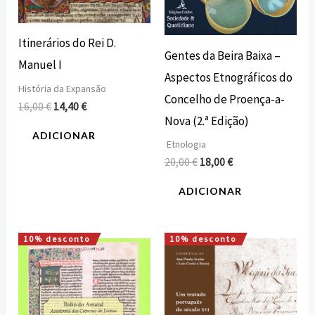
Itinerários do Rei D.
Gentes da Beira Baixa –
Manuel I
Aspectos Etnográficos do
História da Expansão
Concelho de Proença-a-
16,00
€
14,40
€
Nova (2.ª Edição)
ADICIONAR
Etnologia
20,00
€
18,00
€
ADICIONAR
10% desconto
10% desconto
O
O
O
O
preço
preço
preço
preço
original
atual
original
atual
era:
é:
era:
é:
7,00 €.
6,30 €.
16,00 €.
14,40 €.