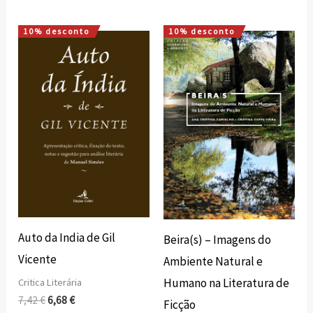
10% desconto
10% desconto
O
O
O
O
preço
preço
preço
preço
original
atual
original
atual
era:
é:
era:
é:
7,42 €.
6,68 €.
18,00 €.
16,20 €.
Auto da India de Gil
Beira(s) – Imagens do
Vicente
Ambiente Natural e
Humano na Literatura de
Critica Literária
7,42
€
6,68
€
Ficção