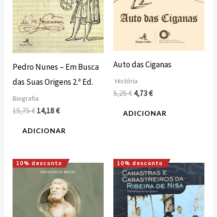
Auto das Ciganas
Pedro Nunes – Em Busca
História
das Suas Origens 2.ª Ed.
5,25
€
4,73
€
Biografia
15,75
€
14,18
€
ADICIONAR
ADICIONAR
10% desconto
10% desconto
O
O
O
O
preço
preço
preço
preço
original
atual
original
atual
era:
é:
era:
é:
14,00 €.
12,60 €.
12,00 €.
10,80 €.