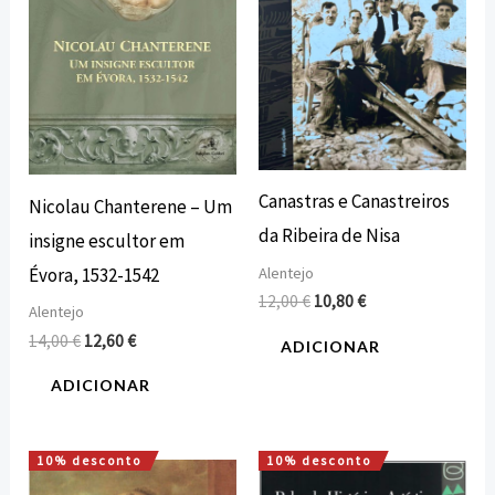
Canastras e Canastreiros
Nicolau Chanterene – Um
da Ribeira de Nisa
insigne escultor em
Alentejo
Évora, 1532-1542
12,00
€
10,80
€
Alentejo
14,00
€
12,60
€
ADICIONAR
ADICIONAR
10% desconto
10% desconto
O
O
O
O
preço
preço
preço
preço