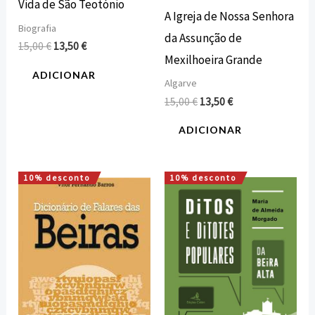
Vida de São Teotónio
A Igreja de Nossa Senhora
Biografia
da Assunção de
15,00
€
13,50
€
Mexilhoeira Grande
ADICIONAR
Algarve
15,00
€
13,50
€
ADICIONAR
10% desconto
10% desconto
O
O
O
O
preço
preço
preço
preço
original
atual
original
atual
era:
é:
era:
é:
21,50 €.
19,35 €.
8,00 €.
7,20 €.