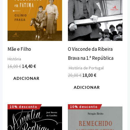
Mãe e Filho
O Visconde da Ribeira
Brava na 1.ª República
História
16,00
€
14,40
€
História de Portugal
20,00
€
18,00
€
ADICIONAR
ADICIONAR
10% desconto
10% desconto
O
O
O
O
preço
preço
preço
preço
original
atual
original
atual
era:
é:
era:
é: