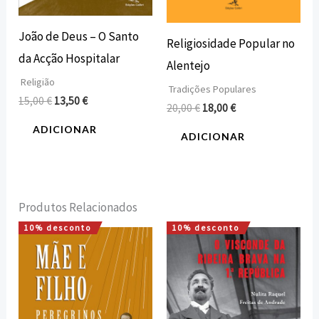
João de Deus – O Santo
Religiosidade Popular no
da Acção Hospitalar
Alentejo
Religião
Tradições Populares
15,00
€
13,50
€
20,00
€
18,00
€
ADICIONAR
ADICIONAR
Produtos Relacionados
10% desconto
10% desconto
O
O
O
O
preço
preço
preço
preço
original
atual
original
atual
era:
é:
era:
é:
16,00 €.
14,40 €.
20,00 €.
18,00 €.