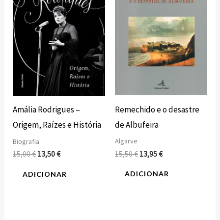
15,00 €.
13,50 €.
15,50 €.
13,95 €.
Remechido e o desastre
Amália Rodrigues –
de Albufeira
Origem, Raízes e História
Algarve
Biografia
15,50
€
13,95
€
15,00
€
13,50
€
ADICIONAR
ADICIONAR