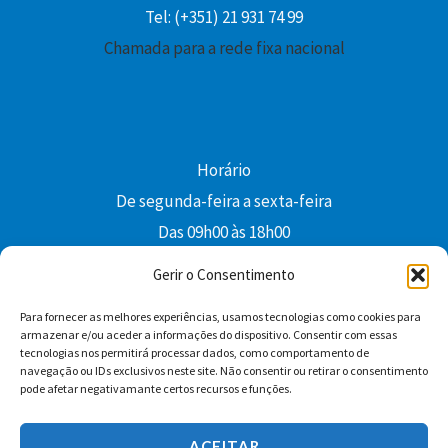
Tel: (+351) 21 931 74 99
Chamada para a rede fixa nacional
Horário
De segunda-feira a sexta-feira
Das 09h00 às 18h00
colibri@edi-colibri.pt
Gerir o Consentimento
Para fornecer as melhores experiências, usamos tecnologias como cookies para
Facebook
YouTube
Instagram
Whatsapp
armazenar e/ou aceder a informações do dispositivo. Consentir com essas
tecnologias nos permitirá processar dados, como comportamento de
Condições Gerais de Venda
navegação ou IDs exclusivos neste site. Não consentir ou retirar o consentimento
pode afetar negativamante certos recursos e funções.
ACEITAR