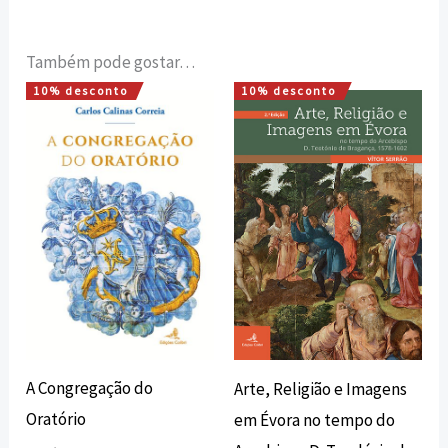
Também pode gostar…
10% desconto
10% desconto
O
O
O
O
preço
preço
preço
preço
original
atual
original
atual
era:
é:
era:
é:
12,00 €.
10,80 €.
22,00 €.
19,80 €.
A Congregação do
Arte, Religião e Imagens
Oratório
em Évora no tempo do