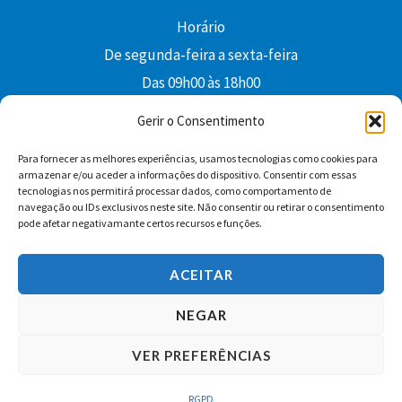
Horário
De segunda-feira a sexta-feira
Das 09h00 às 18h00
colibri@edi-colibri.pt
Gerir o Consentimento
Para fornecer as melhores experiências, usamos tecnologias como cookies para
Facebook
YouTube
Instagram
Whatsapp
armazenar e/ou aceder a informações do dispositivo. Consentir com essas
tecnologias nos permitirá processar dados, como comportamento de
Condições Gerais de Venda
navegação ou IDs exclusivos neste site. Não consentir ou retirar o consentimento
pode afetar negativamante certos recursos e funções.
ACEITAR
NEGAR
VER PREFERÊNCIAS
Copyright © 2026 Edições Colibri
RGPD