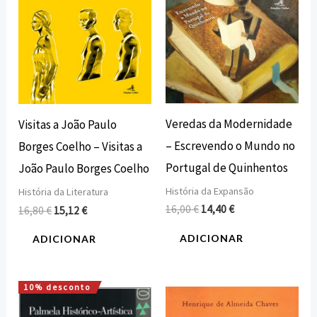
Veredas da Modernidade
Visitas a João Paulo
– Escrevendo o Mundo no
Borges Coelho – Visitas a
Portugal de Quinhentos
João Paulo Borges Coelho
História da Expansão
História da Literatura
16,00
€
14,40
€
16,80
€
15,12
€
ADICIONAR
ADICIONAR
10% desconto
O
O
preço
preço