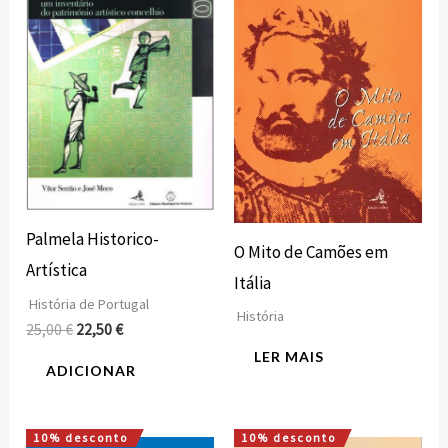
original
atual
era:
é:
25,00 €.
22,50 €.
Palmela Historico-
O Mito de Camões em
Artística
Itália
História de Portugal
História
25,00
€
22,50
€
LER MAIS
ADICIONAR
10% desconto
10% desconto
O
O
O
O