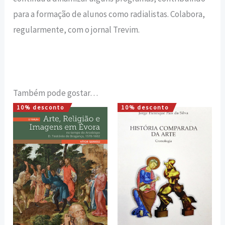
para a formação de alunos como radialistas. Colabora,
regularmente, com o jornal Trevim.
Também pode gostar…
10% desconto
10% desconto
O
O
O
O
preço
preço
preço
preço
original
atual
original
atual
era:
é:
era:
é:
22,00 €.
19,80 €.
12,00 €.
10,80 €.