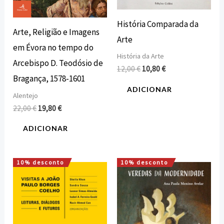
História Comparada da
Arte, Religião e Imagens
Arte
em Évora no tempo do
História da Arte
Arcebispo D. Teodósio de
12,00
€
10,80
€
Bragança, 1578-1601
ADICIONAR
Alentejo
22,00
€
19,80
€
ADICIONAR
10% desconto
10% desconto
O
O
O
O
preço
preço
preço
preço
original
atual
original
atual
era:
é:
era:
é:
16,80 €.
15,12 €.
16,00 €.
14,40 €.