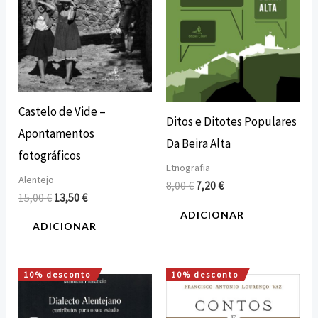
Castelo de Vide –
Ditos e Ditotes Populares
Apontamentos
Da Beira Alta
fotográficos
Etnografia
Alentejo
8,00
€
7,20
€
15,00
€
13,50
€
ADICIONAR
ADICIONAR
10% desconto
10% desconto
O
O
O
O
preço
preço
preço
preço
original
atual
original
atual