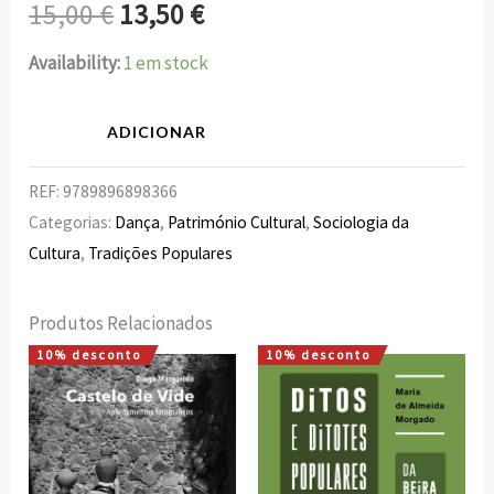
15,00
€
13,50
€
Availability:
1 em stock
ADICIONAR
REF:
9789896898366
Categorias:
Dança
,
Património Cultural
,
Sociologia da
Cultura
,
Tradições Populares
Produtos Relacionados
10% desconto
10% desconto
O
O
O
O
preço
preço
preço
preço
original
atual
original
atual
era:
é:
era:
é:
15,00 €.
13,50 €.
8,00 €.
7,20 €.