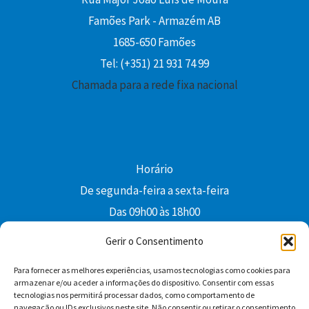
Famões Park - Armazém AB
1685-650 Famões
Tel: (+351) 21 931 74 99
Chamada para a rede fixa nacional
Horário
De segunda-feira a sexta-feira
Das 09h00 às 18h00
colibri@edi-colibri.pt
Gerir o Consentimento
Para fornecer as melhores experiências, usamos tecnologias como cookies para
Facebook
YouTube
Instagram
Whatsapp
armazenar e/ou aceder a informações do dispositivo. Consentir com essas
tecnologias nos permitirá processar dados, como comportamento de
Condições Gerais de Venda
navegação ou IDs exclusivos neste site. Não consentir ou retirar o consentimento