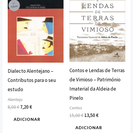
era:
é:
era:
é:
8,00 €.
7,20 €.
15,00 €.
13,50 €.
Contos e Lendas de Terras
Dialecto Alentejano –
de Vimioso – Património
Contributos para o seu
Imaterial da Aldeia de
estudo
Pinelo
Alentejo
8,00
€
7,20
€
Contos
15,00
€
13,50
€
ADICIONAR
ADICIONAR