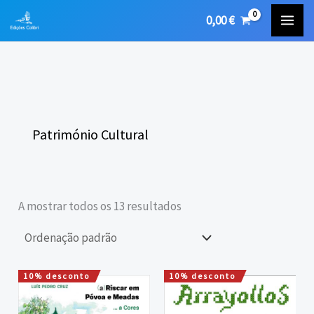
Skip
0,00
€
to
content
Património Cultural
A mostrar todos os 13 resultados
10% desconto
10% desconto
O
O
O
O
preço
preço
preço
preço
original
atual
original
atual