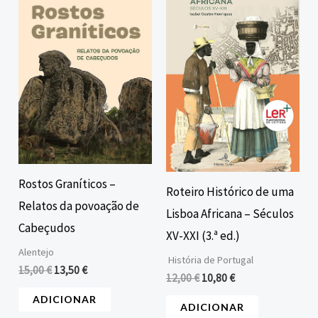
original
atual
original
atual
era:
é:
era:
é:
15,00 €.
13,50 €.
12,00 €.
10,80 €.
Rostos Graníticos –
Roteiro Histórico de uma
Relatos da povoação de
Lisboa Africana – Séculos
Cabeçudos
XV-XXI (3.ª ed.)
Alentejo
História de Portugal
15,00
€
13,50
€
12,00
€
10,80
€
ADICIONAR
ADICIONAR