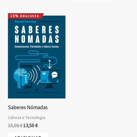
10% desconto
O
O
preço
preço
original
atual
era:
é:
15,00 €.
13,50 €.
Saberes Nómadas
Ciência e Tecnologia
15,00
€
13,50
€