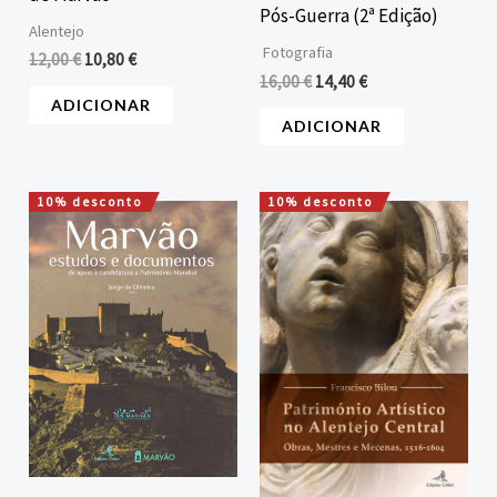
Pós-Guerra (2ª Edição)
Alentejo
Fotografia
12,00
€
10,80
€
16,00
€
14,40
€
ADICIONAR
ADICIONAR
10% desconto
10% desconto
O
O
O
O
preço
preço
preço
preço
original
atual
original
atual
era:
é:
era:
é:
35,00 €.
31,50 €.
16,00 €.
14,40 €.