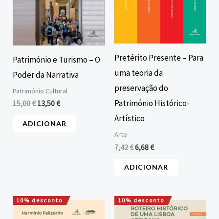
Pretérito Presente – Para
Património e Turismo – O
uma teoria da
Poder da Narrativa
preservação do
Património Cultural
Património Histórico-
15,00
€
13,50
€
Artístico
ADICIONAR
Arte
7,42
€
6,68
€
ADICIONAR
10% desconto
10% desconto
O
O
O
O
preço
preço
preço
preço