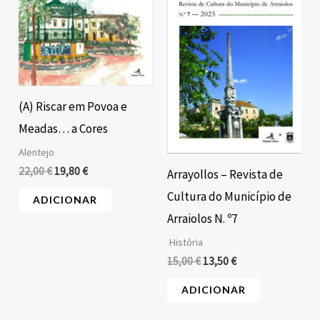
era:
é:
era:
é:
22,00 €.
19,80 €.
15,00 €.
13,50 €.
(A) Riscar em Povoa e
Meadas… a Cores
Alentejo
22,00
€
19,80
€
Arrayollos – Revista de
Cultura do Município de
ADICIONAR
Arraiolos N. º7
História
15,00
€
13,50
€
ADICIONAR