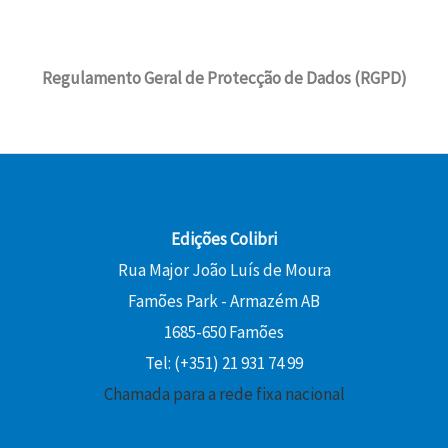
i
u
a
5
a
:
g
a
€
:
0
l
1
i
l
.
1
e
6
Regulamento Geral de Protecção de Dados (RGPD)
n
é
5
€
r
,
a
:
,
.
a
2
l
1
0
:
0
e
3
0
1
r
,
8
€
a
5
€
,
.
:
0
.
0
Edições Colibri
1
0
Rua Major João Luís de Moura
5
€
Famões Park - Armazém AB
,
.
€
0
1685-650 Famões
.
0
Tel: (+351) 21 931 74 99
Chamada para a rede fixa nacional
€
.