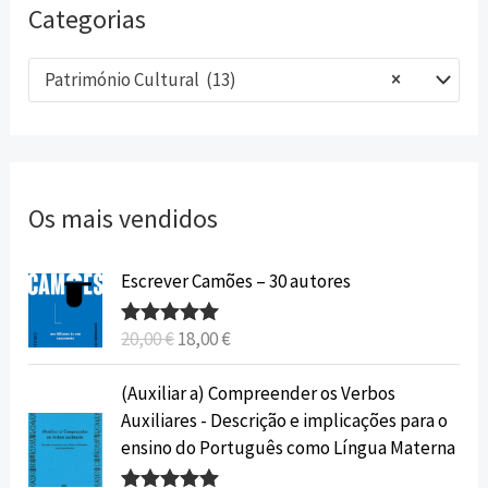
Categorias
Património Cultural (13)
×
Os mais vendidos
O
O
Escrever Camões – 30 autores
p
p
r
r
20,00
€
18,00
€
Avaliação
e
e
5.00
de 5
ç
ç
O
O
(Auxiliar a) Compreender os Verbos
o
o
p
p
Auxiliares - Descrição e implicações para o
o
a
r
r
ensino do Português como Língua Materna
r
t
e
e
i
u