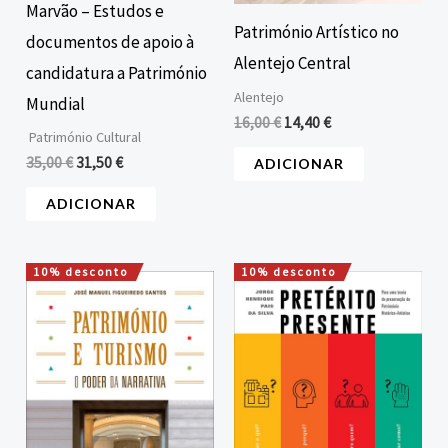
Marvão – Estudos e
Património Artístico no
documentos de apoio à
Alentejo Central
candidatura a Património
Alentejo
Mundial
16,00
€
14,40
€
Património Cultural
35,00
€
31,50
€
ADICIONAR
ADICIONAR
10% desconto
10% desconto
O
O
O
O
preço
preço
preço
preço
original
atual
original
atual
era:
é:
era:
é:
15,00 €.
13,50 €.
7,42 €.
6,68 €.