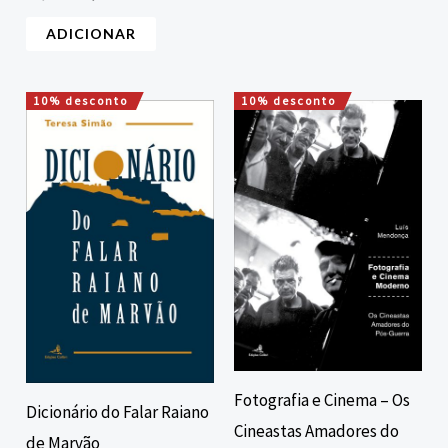
ADICIONAR
10% desconto
10% desconto
O
O
O
O
preço
preço
preço
preço
original
atual
original
atual
era:
é:
era:
é:
12,00 €.
10,80 €.
16,00 €.
14,40 €.
Fotografia e Cinema – Os
Dicionário do Falar Raiano
Cineastas Amadores do
de Marvão