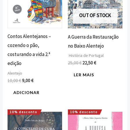
OUT OF STOCK
Contos Alentejanos –
A Guerra da Restauração
cozendo o pão,
no Baixo Alentejo
costurando a vida 2.ª
História de Portugal
edição
25,00
€
22,50
€
Alentejo
LER MAIS
10,00
€
9,00
€
ADICIONAR
10% desconto
10% desconto
O
O
O
O
preço
preço
preço
preço
original
atual
original
atual