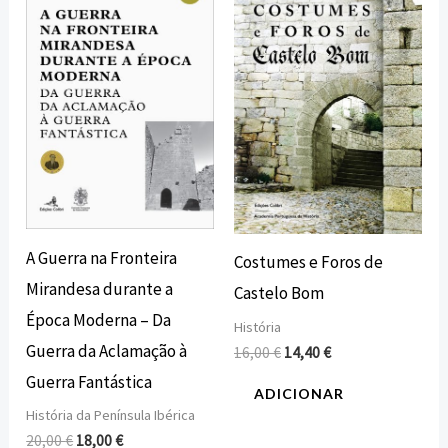
original
atual
original
atual
era:
é:
era:
é:
20,00 €.
18,00 €.
16,00 €.
14,40 €.
A Guerra na Fronteira
Costumes e Foros de
Mirandesa durante a
Castelo Bom
Época Moderna – Da
História
Guerra da Aclamação à
16,00
€
14,40
€
Guerra Fantástica
ADICIONAR
História da Península Ibérica
20,00
€
18,00
€