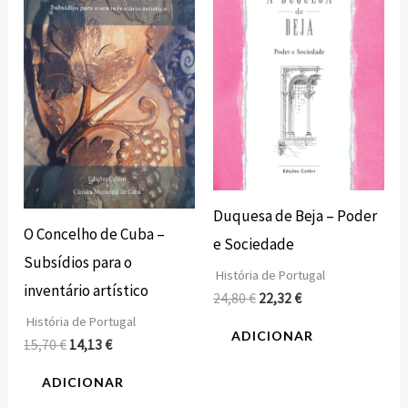
era:
é:
era:
é:
15,70 €.
14,13 €.
24,80 €.
22,32 €.
Duquesa de Beja – Poder
O Concelho de Cuba –
e Sociedade
Subsídios para o
História de Portugal
inventário artístico
24,80
€
22,32
€
História de Portugal
ADICIONAR
15,70
€
14,13
€
ADICIONAR