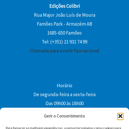
Edições Colibri
Rua Major João Luís de Moura
Famões Park - Armazém AB
1685-650 Famões
Tel: (+351) 21 931 74 99
Chamada para a rede fixa nacional
Horário
De segunda-feira a sexta-feira
Das 09h00 às 18h00
colibri@edi-colibri.pt
Gerir o Consentimento
Para fornecer as melhores experiências, usamos tecnologias como cookies para