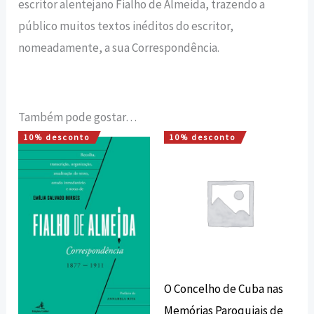
escritor alentejano Fialho de Almeida, trazendo a
público muitos textos inéditos do escritor,
nomeadamente, a sua Correspondência.
Também pode gostar…
10% desconto
10% desconto
O
O
O
O
preço
preço
preço
preço
original
atual
original
atual
era:
é:
era:
é:
20,00 €.
18,00 €.
5,00 €.
4,50 €.
O Concelho de Cuba nas
Memórias Paroquiais de