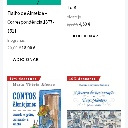
1758
Fialho de Almeida –
Alentejo
Correspondência 1877-
5,00
€
4,50
€
1911
ADICIONAR
Biografias
20,00
€
18,00
€
ADICIONAR
10% desconto
10% desconto
O
O
O
O
preço
preço
preço
preço
original
atual
original
atual
era:
é:
era:
é:
10,00 €.
9,00 €.
25,00 €.
22,50 €.