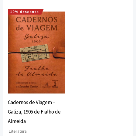
10% desconto
O
O
preço
preço
original
atual
era:
é:
16,00 €.
14,40 €.
Cadernos de Viagem –
Galiza, 1905 de Fialho de
Almeida
Literatura