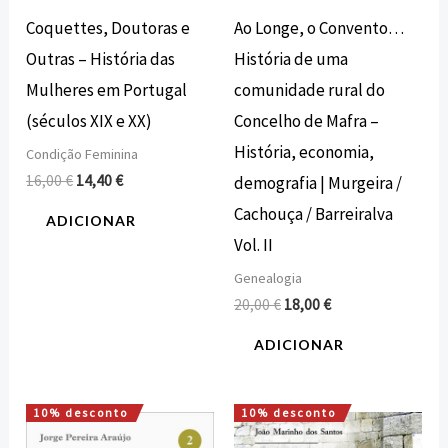
Coquettes, Doutoras e
Ao Longe, o Convento…
Outras – História das
História de uma
Mulheres em Portugal
comunidade rural do
(séculos XIX e XX)
Concelho de Mafra –
História, economia,
Condição Feminina
16,00
€
14,40
€
demografia | Murgeira /
Cachouça / Barreiralva
ADICIONAR
Vol. II
Genealogia
20,00
€
18,00
€
ADICIONAR
10% desconto
10% desconto
O
O
O
O
preço
preço
preço
preço