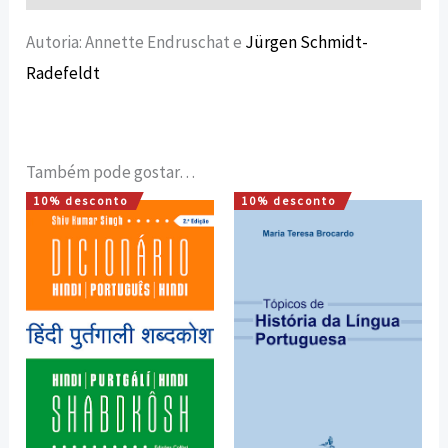
Autoria: Annette Endruschat e
Jürgen Schmidt-
Radefeldt
Também pode gostar…
10% desconto
10% desconto
O
O
O
O
preço
preço
preço
preço
original
atual
original
atual
era:
é:
era:
é:
15,00 €.
13,50 €.
12,00 €.
10,80 €.