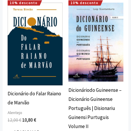
10% desconto
10% desconto
O
O
O
O
preço
preço
preço
preço
original
atual
original
atual
era:
é:
era:
é:
12,00 €.
10,80 €.
37,10 €.
33,39 €.
Dicionáriodo Guineense –
Dicionário do Falar Raiano
Dicionário Guineense
de Marvão
Português | Disionariu
Alentejo
Guinensi Purtuguis
12,00
€
10,80
€
Volume II