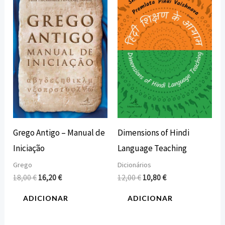
original
atual
original
atual
era:
é:
era:
é:
18,00 €.
16,20 €.
12,00 €.
10,80 €.
Grego Antigo – Manual de
Dimensions of Hindi
Iniciação
Language Teaching
Grego
Dicionários
18,00
€
16,20
€
12,00
€
10,80
€
ADICIONAR
ADICIONAR