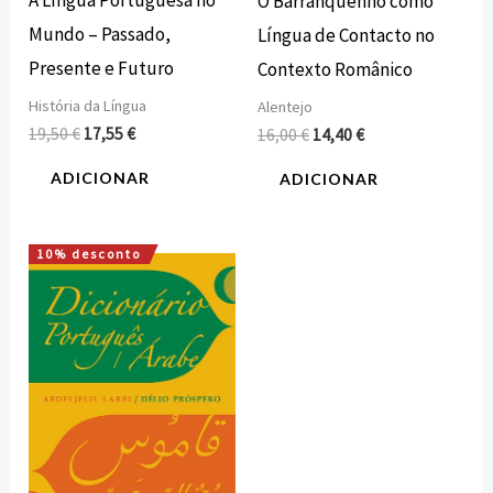
A Língua Portuguesa no
O Barranquenho como
Mundo – Passado,
Língua de Contacto no
Presente e Futuro
Contexto Românico
História da Língua
Alentejo
19,50
€
17,55
€
16,00
€
14,40
€
ADICIONAR
ADICIONAR
10% desconto
O
O
preço
preço
original
atual
era:
é:
28,00 €.
25,20 €.