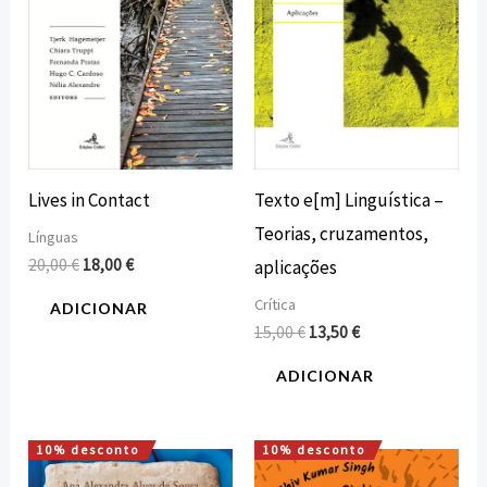
Lives in Contact
Texto e[m] Linguística –
Teorias, cruzamentos,
Línguas
20,00
€
18,00
€
aplicações
Crítica
ADICIONAR
15,00
€
13,50
€
ADICIONAR
10% desconto
10% desconto
O
O
O
O
preço
preço
preço
preço