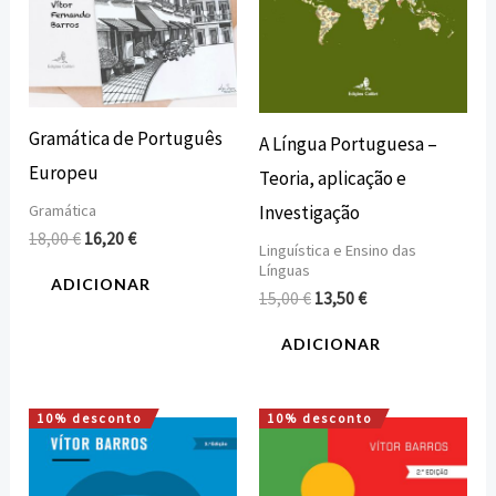
Gramática de Português
A Língua Portuguesa –
Europeu
Teoria, aplicação e
Gramática
Investigação
18,00
€
16,20
€
Linguística e Ensino das
Línguas
ADICIONAR
15,00
€
13,50
€
ADICIONAR
10% desconto
10% desconto
O
O
O
O
preço
preço
preço
preço
original
atual
original
atual
era:
é:
era:
é: