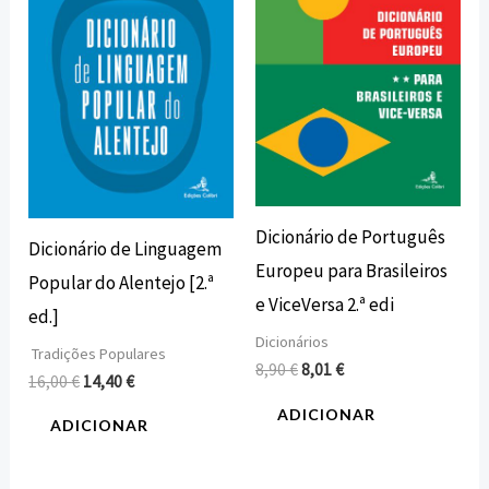
16,00 €.
14,40 €.
8,90 €.
8,01 €.
Dicionário de Português
Dicionário de Linguagem
Europeu para Brasileiros
Popular do Alentejo [2.ª
e ViceVersa 2.ª edi
ed.]
Dicionários
Tradições Populares
8,90
€
8,01
€
16,00
€
14,40
€
ADICIONAR
ADICIONAR