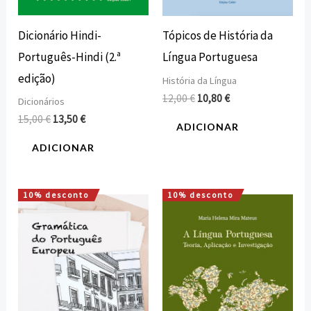
Dicionário Hindi-
Tópicos de História da
Português-Hindi (2.ª
Língua Portuguesa
edição)
História da Língua
12,00
€
10,80
€
Dicionários
15,00
€
13,50
€
ADICIONAR
ADICIONAR
10% desconto
10% desconto
O
O
O
O
preço
preço
preço
preço
original
atual
original
atual
era:
é:
era:
é:
18,00 €.
16,20 €.
15,00 €.
13,50 €.