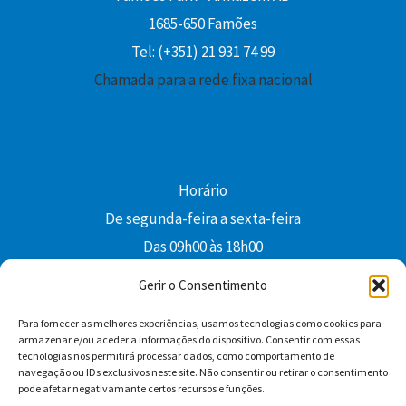
1685-650 Famões
Tel: (+351) 21 931 74 99
Chamada para a rede fixa nacional
Horário
De segunda-feira a sexta-feira
Das 09h00 às 18h00
colibri@edi-colibri.pt
Gerir o Consentimento
Para fornecer as melhores experiências, usamos tecnologias como cookies para
Facebook
YouTube
Instagram
Whatsapp
armazenar e/ou aceder a informações do dispositivo. Consentir com essas
tecnologias nos permitirá processar dados, como comportamento de
Condições Gerais de Venda
navegação ou IDs exclusivos neste site. Não consentir ou retirar o consentimento
pode afetar negativamante certos recursos e funções.