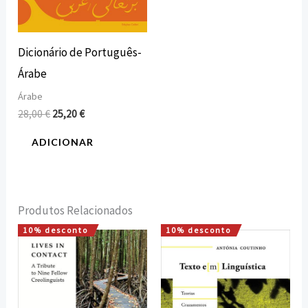
Dicionário de Português-
Árabe
Árabe
28,00
€
25,20
€
ADICIONAR
Produtos Relacionados
10% desconto
10% desconto
O
O
O
O
preço
preço
preço
preço
original
atual
original
atual
era:
é:
era:
é:
20,00 €.
18,00 €.
15,00 €.
13,50 €.