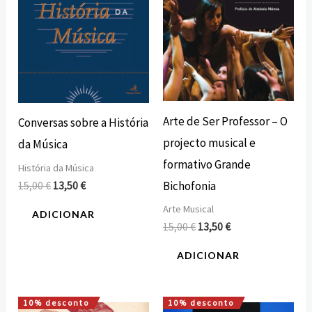
Arte de Ser Professor – O
Conversas sobre a História
projecto musical e
da Música
formativo Grande
História da Música
Bichofonia
15,00
€
13,50
€
Arte Musical
ADICIONAR
15,00
€
13,50
€
ADICIONAR
10% desconto
10% desconto
O
O
O
O