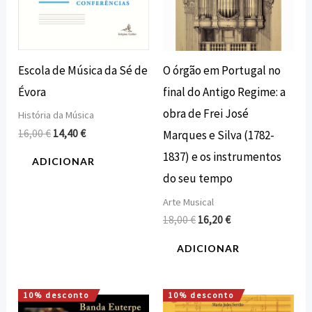
Escola de Música da Sé de
O órgão em Portugal no
Évora
final do Antigo Regime: a
obra de Frei José
História da Música
16,00
€
14,40
€
Marques e Silva (1782-
1837) e os instrumentos
ADICIONAR
do seu tempo
Arte Musical
18,00
€
16,20
€
ADICIONAR
10% desconto
10% desconto
O
O
O
O