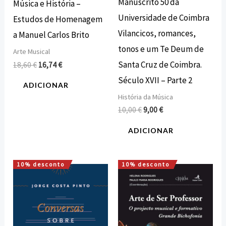
Manuscrito 50 da
Música e História –
Universidade de Coimbra
Estudos de Homenagem
Vilancicos, romances,
a Manuel Carlos Brito
tonos e um Te Deum de
Arte Musical
Santa Cruz de Coimbra.
18,60
€
16,74
€
Século XVII – Parte 2
ADICIONAR
História da Música
10,00
€
9,00
€
ADICIONAR
10% desconto
10% desconto
O
O
O
O
preço
preço
preço
preço
original
atual
original
atual
era:
é:
era:
é:
15,00 €.
13,50 €.
15,00 €.
13,50 €.