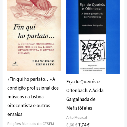
preço
preço
preço
preço
original
atual
original
atual
era:
é:
era:
é:
18,00 €.
16,20 €.
8,60 €.
7,74 €.
«Fin qui ho parlato…» A
Eça de Queirós e
condição profissional dos
Offenbach. A Ácida
músicos na Lisboa
Gargalhada de
oitocentista e outros
Mefistófeles
ensaios
Arte Musical
Edições Musicais do CESEM
8,60
€
7,74
€