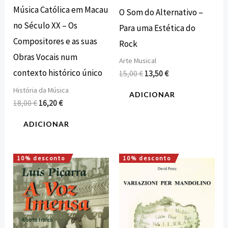
Música Católica em Macau
O Som do Alternativo –
no Século XX – Os
Para uma Estética do
Compositores e as suas
Rock
Obras Vocais num
Arte Musical
contexto histórico único
15,00
€
13,50
€
História da Música
ADICIONAR
18,00
€
16,20
€
ADICIONAR
10% desconto
10% desconto
O
O
O
O
preço
preço
preço
preço
original
atual
original
atual
era:
é:
era:
é:
12,00 €.
10,80 €.
10,00 €.
9,00 €.