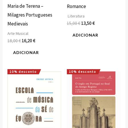
Maria de Terena –
Romance
Milagres Portugueses
Literatura
15,00
€
13,50
€
Medievais
Arte Musical
ADICIONAR
18,00
€
16,20
€
ADICIONAR
10% desconto
10% desconto
O
O
O
O
preço
preço
preço
preço
original
atual
original
atual
era:
é:
era:
é:
16,00 €.
14,40 €.
18,00 €.
16,20 €.