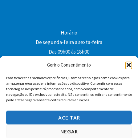
Horário
De segunda-feira a sexta-feira
Das 09h00 às 18h00
colibri@edi-colibri.pt
Gerir o Consentimento
Para fornecer as melhores experiências, usamos tecnologias como cookies para
Facebook
YouTube
Instagram
Whatsapp
armazenar e/ou aceder a informações do dispositivo. Consentir com essas
tecnologias nos permitirá processar dados, como comportamento de
Condições Gerais de Venda
navegação ou IDs exclusivos neste site. Não consentir ou retirar o consentimento
pode afetar negativamante certos recursos e funções.
ACEITAR
NEGAR