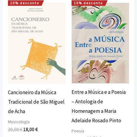
10% desconto
10% desconto
O
O
O
O
preço
preço
preço
preço
original
atual
original
atual
era:
é:
era:
é:
20,00 €.
18,00 €.
15,00 €.
13,50 €.
Entre a Música e a Poesia
Cancioneiro da Música
– Antologia de
Tradicional de São Miguel
Homenagem a Maria
de Acha
Adelaide Rosado Pinto
Musicologia
20,00
€
18,00
€
Poesia