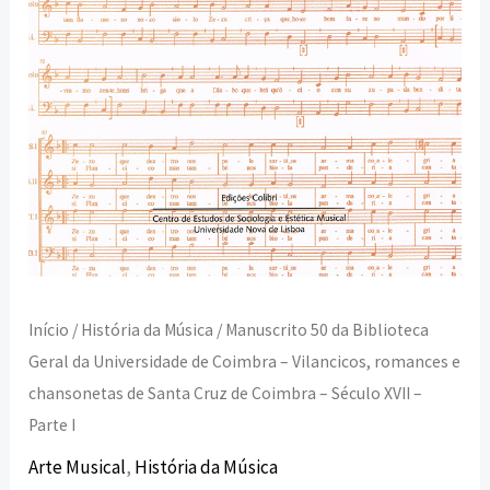
Coimbra
-
Vilancicos,
romances
e
chansonetas
de
Santa
Cruz
de
Início
/
História da Música
/ Manuscrito 50 da Biblioteca
Coimbra
Geral da Universidade de Coimbra – Vilancicos, romances e
-
chansonetas de Santa Cruz de Coimbra – Século XVII –
Século
Parte I
XVII
Arte Musical
,
História da Música
-