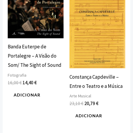
preço
preço
preço
preço
original
atual
original
atual
era:
é:
era:
é:
16,00 €.
14,40 €.
23,10 €.
20,79 €.
Banda Euterpe de
Portalegre – A Visão do
Som/ The Sight of Sound
Fotografia
Constança Capdeville –
16,00
€
14,40
€
Entre o Teatro e a Música
ADICIONAR
Arte Musical
23,10
€
20,79
€
ADICIONAR