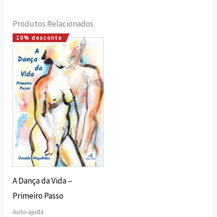
Produtos Relacionados
10% desconto
O
O
preço
preço
original
atual
era:
é:
15,00 €.
13,50 €.
A Dança da Vida –
Primeiro Passo
Auto-ajuda