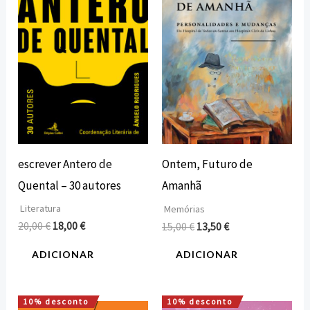
era:
é:
era:
é:
20,00 €.
18,00 €.
15,00 €.
13,50 €.
escrever Antero de
Ontem, Futuro de
Quental – 30 autores
Amanhã
Literatura
Memórias
20,00
€
18,00
€
15,00
€
13,50
€
ADICIONAR
ADICIONAR
10% desconto
10% desconto
O
O
O
O