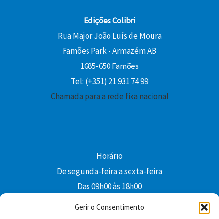
Edições Colibri
Rua Major João Luís de Moura
Famões Park - Armazém AB
1685-650 Famões
Tel: (+351) 21 931 74 99
Chamada para a rede fixa nacional
Horário
De segunda-feira a sexta-feira
Das 09h00 às 18h00
colibri@edi-colibri.pt
Gerir o Consentimento