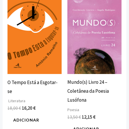
preço
preço
preço
preço
original
atual
original
atual
era:
é:
era:
é:
18,00 €.
16,20 €.
13,50 €.
12,15 €.
Mundo(s) Livro 24 –
O Tempo Está a Esgotar-
Coletânea da Poesia
se
Lusófona
Literatura
18,00
€
16,20
€
Poesia
13,50
€
12,15
€
ADICIONAR
ADICIONAR