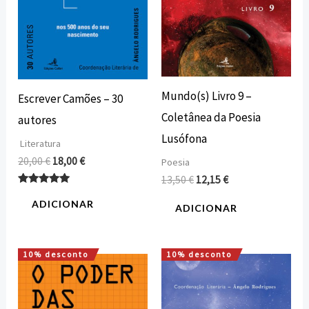
Mundo(s) Livro 9 –
Escrever Camões – 30
Coletânea da Poesia
autores
Lusófona
Literatura
20,00
€
18,00
€
Poesia
13,50
€
12,15
€
Avaliação
5.00
ADICIONAR
ADICIONAR
de 5
10% desconto
10% desconto
O
O
O
O
preço
preço
preço
preço
original
atual
original
atual
era:
é:
era:
é: