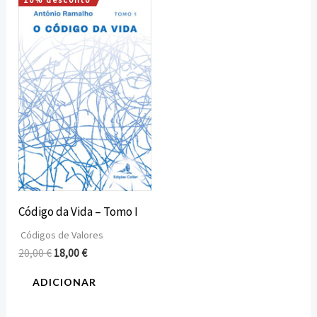
O
O
preço
preço
original
atual
era:
é:
20,00 €.
18,00 €.
Código da Vida – Tomo I
Códigos de Valores
20,00
€
18,00
€
ADICIONAR