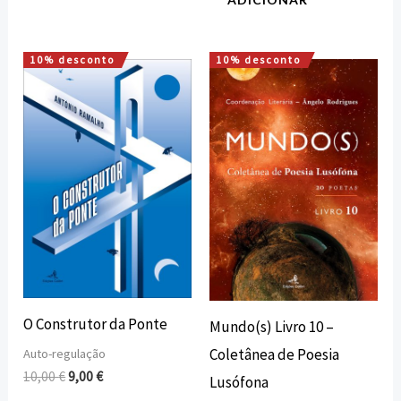
10% desconto
10% desconto
O
O
O
O
preço
preço
preço
preço
original
atual
original
atual
era:
é:
era:
é:
10,00 €.
9,00 €.
13,50 €.
12,15 €.
O Construtor da Ponte
Mundo(s) Livro 10 –
Coletânea de Poesia
Auto-regulação
10,00
€
9,00
€
Lusófona