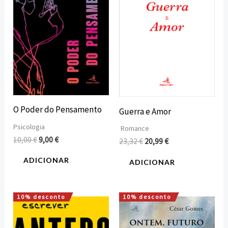
10,00 €.
9,00 €.
23,32 €.
20,99 €.
O Poder do Pensamento
Guerra e Amor
Psicologia
Romance
10,00
€
9,00
€
23,32
€
20,99
€
ADICIONAR
ADICIONAR
10% desconto
10% desconto
O
O
O
O
preço
preço
preço
preço
original
atual
original
atual