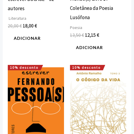
Coletânea da Poesia
autores
Lusófona
Literatura
20,00
€
18,00
€
Poesia
13,50
€
12,15
€
ADICIONAR
ADICIONAR
10% desconto
10% desconto
O
O
O
O
preço
preço
preço
preço
original
atual
original
atual
era:
é:
era:
é:
20,00 €.
18,00 €.
20,00 €.
18,00 €.