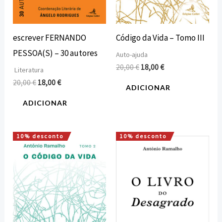
escrever FERNANDO
Código da Vida – Tomo III
PESSOA(S) – 30 autores
Auto-ajuda
20,00
€
18,00
€
Literatura
20,00
€
18,00
€
ADICIONAR
ADICIONAR
10% desconto
10% desconto
O
O
O
O
preço
preço
preço
preço
original
atual
original
atual
era:
é:
era:
é:
20,00 €.
18,00 €.
23,32 €.
20,99 €.