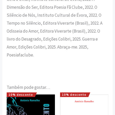
Dimensão do Ser, Editora Poesia Fã Clube, 2022. O
Silêncio de Nós, Instituto Cultural de Évora, 2022. O
Tempo no Silêncio, Editora Viverarte (Brasil), 2022. A
Odisseia do Amor, Editora Viverarte (Brasil), 2022. O
livro do Desagrado, Edições Colibri, 2025. Guerra e
Amor, Edições Colibri, 2025. Abraça-me. 2025,
Poesiafaclube.
Também pode gostar…
10% desconto
10% desconto
O
O
O
O
preço
preço
preço
preço
original
atual
original
atual
era:
é:
era:
é: