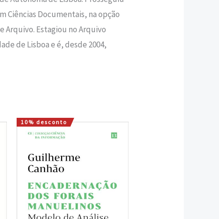
 em Ciências Documentais, na opção
 Arquivo. Estagiou no Arquivo
dade de Lisboa e é, desde 2004,
10% desconto
O
O
preço
preço
original
atual
era:
é:
16,00 €.
14,40 €.