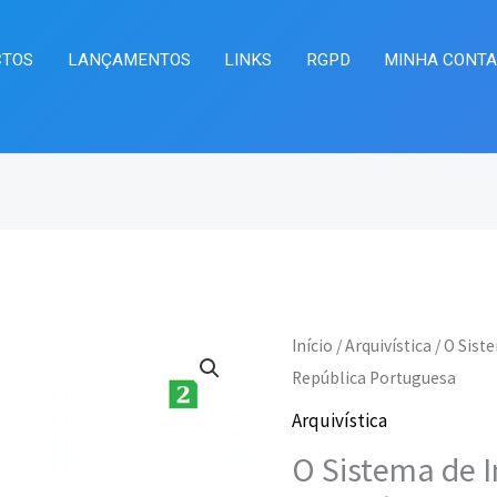
CTOS
LANÇAMENTOS
LINKS
RGPD
MINHA CONT
Quantidade
Início
/
Arquivística
/ O Sist
O
O
de
República Portuguesa
preço
pr
O
Arquivística
Sistema
original
at
O Sistema de 
de