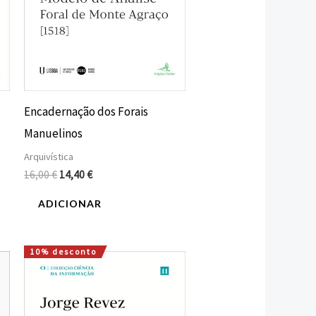
Encadernação dos Forais
Manuelinos
Arquivística
16,00
€
14,40
€
ADICIONAR
10% desconto
O
O
preço
preço
original
atual
era:
é:
18,00 €.
16,20 €.