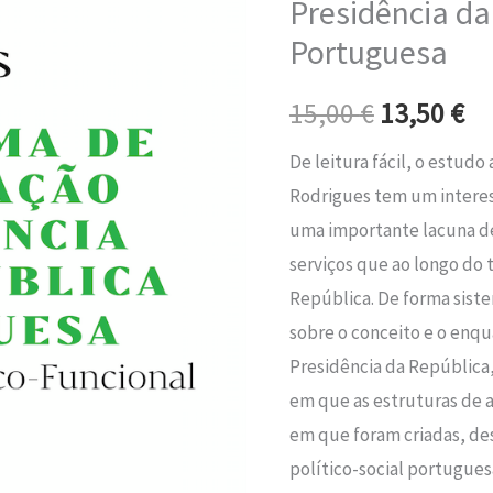
Presidência da
era:
é:
Informação
Portuguesa
Presidência
15,00 €.
13
da
15,00
€
13,50
€
República
Portuguesa
De leitura fácil, o estud
Rodrigues tem um interes
uma importante lacuna de
serviços que ao longo do
República. De forma sist
sobre o conceito e o enq
Presidência da República
em que as estruturas de a
em que foram criadas, d
político-social portugues