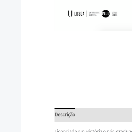
Descrição
Informação adicional
Licenciada em História e pós-gradua