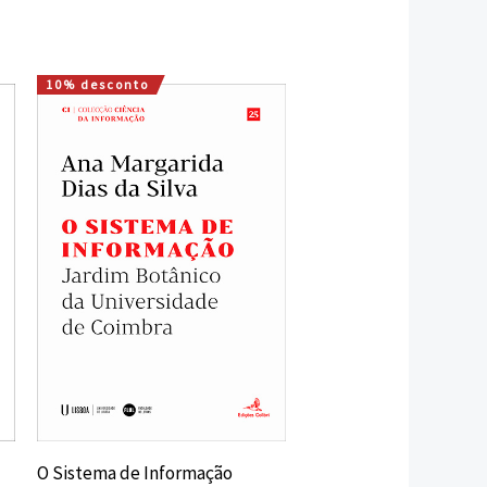
10% desconto
O
O
preço
preço
original
atual
era:
é:
20,00 €.
18,00 €.
O Sistema de Informação