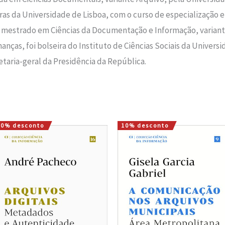
ras da Universidade de Lisboa, com o curso de especialização
 mestrado em Ciências da Documentação e Informação, variante
nças, foi bolseira do Instituto de Ciências Sociais da Universi
taria-geral da Presidência da República.
10% desconto
10% desconto
O
O
O
O
preço
preço
preço
preço
original
atual
original
atual
era:
é:
era:
é:
16,00 €.
14,40 €.
15,00 €.
13,50 €.