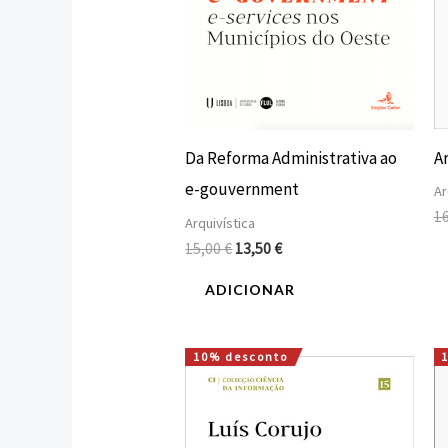
Ar
Da Reforma Administrativa ao
e-gouvernment
Ar
1
Arquivística
15,00
€
13,50
€
ADICIONAR
10% desconto
O
O
preço
preço
original
atual
era:
é:
12,00 €.
10,80 €.