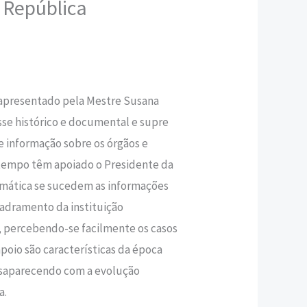
 República
,50 €.
o apresentado pela Mestre Susana
se histórico e documental e supre
 informação sobre os órgãos e
 tempo têm apoiado o Presidente da
emática se sucedem as informações
uadramento da instituição
, percebendo-se facilmente os casos
poio são características da época
esaparecendo com a evolução
a.