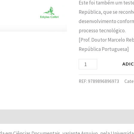
Este foi também um teste 
República, que se reconh
desenvolvimento conforme
processo tecnológico.
[Prof. Doutor Marcelo Re
República Portuguesa]
ADI
REF:
9789896896973
Cate
Avaliações (0)
da em Ciências Documentais, variante Arquivo, pela Universi