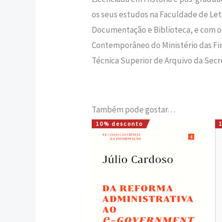
os seus estudos na Faculdade de Let
Documentação e Biblioteca, e com o
Contemporâneo do Ministério das Fina
Técnica Superior de Arquivo da Secre
Também pode gostar…
10% desconto
O
O
preço
preço
original
atual
era:
é:
15,00 €.
13,50 €.