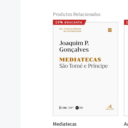
Produtos Relacionados
10% desconto
O
O
preço
preço
original
atual
era:
é:
16,00 €.
14,40 €.
Mediatecas
A