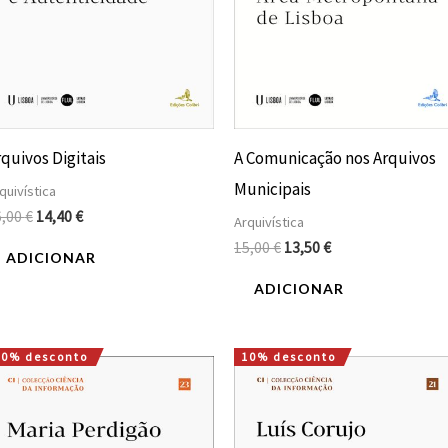
quivos Digitais
A Comunicação nos Arquivos
Municipais
quivística
6,00
€
14,40
€
Arquivística
15,00
€
13,50
€
ADICIONAR
ADICIONAR
10% desconto
10% desconto
O
O
O
O
preço
preço
preço
preço
original
atual
original
atual
era:
é:
era:
é:
15,00 €.
13,50 €.
20,00 €.
18,00 €.