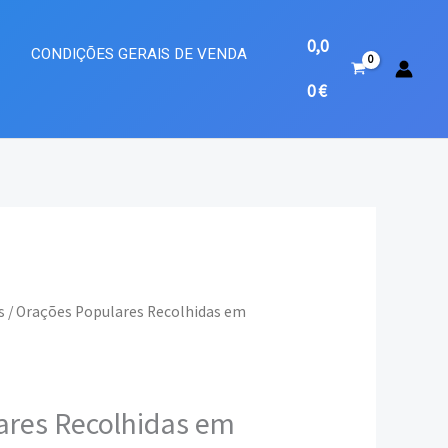
0,0
A
CONDIÇÕES GERAIS DE VENDA
0
€
s
/ Orações Populares Recolhidas em
eço
ual
ares Recolhidas em