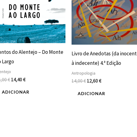
ontos do Alentejo – Do Monte
Livro de Anedotas (da inocen
o Largo
à indecente) 4.ª Edição
entejo
Antropologia
6,00
€
14,40
€
14,00
€
12,60
€
ADICIONAR
ADICIONAR