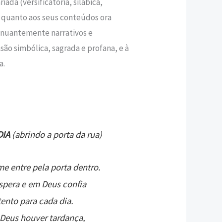
iada (versificatória, silábica,
 quanto aos seus conteúdos ora
sinuantemente narrativos e
são simbólica, sagrada e profana, e à
a.
DIA
(abrindo a porta da rua)
me entre pela porta dentro.
pera e em Deus confia
tento para cada dia.
Deus houver tardança,