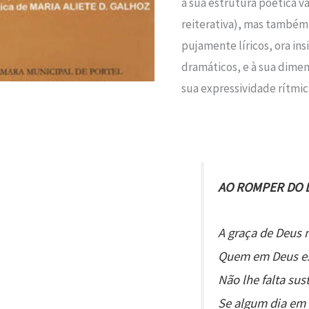
à sua estrutura poética var
reiterativa), mas também
pujamente líricos, ora in
dramáticos, e à sua dimen
sua expressividade rítmic
AO ROMPER DO 
A graça de Deus 
Quem em Deus es
Não lhe falta sus
Se algum dia em 