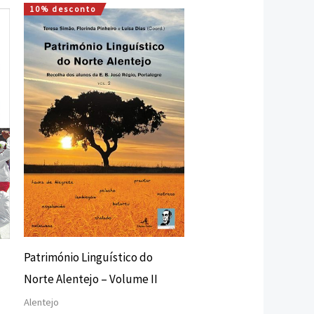
10% desconto
O
O
preço
preço
original
atual
era:
é:
7,50 €.
6,75 €.
Património Linguístico do
Norte Alentejo – Volume II
Alentejo