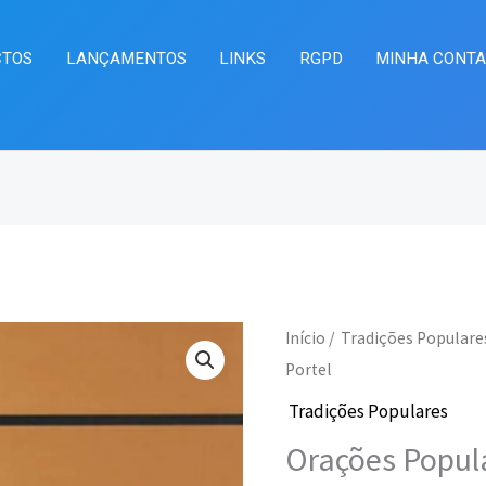
CTOS
LANÇAMENTOS
LINKS
RGPD
MINHA CONT
Quantidade
Início
/
Tradições Populare
O
O
de
Portel
preço
pr
Orações
Tradições Populares
Populares
original
at
Orações Popul
Recolhidas