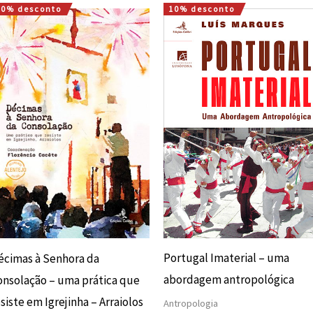
10% desconto
10% desconto
O
O
O
O
preço
preço
preço
preço
original
atual
original
atual
era:
é:
era:
é:
16,00 €.
14,40 €.
22,00 €.
19,80 €.
Portugal Imaterial – uma
écimas à Senhora da
abordagem antropológica
onsolação – uma prática que
siste em Igrejinha – Arraiolos
Antropologia