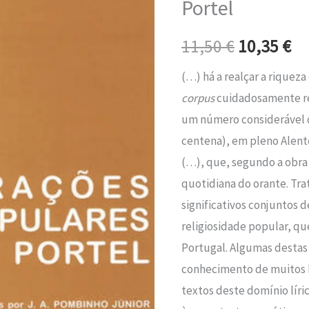
Portel
era:
é:
em
Portel
11,50 €.
10
11,50
€
10,35
€
(…) há a realçar a riqueza
corpus
cuidadosamente re
um número considerável d
centena), em pleno Alent
(…), que, segundo a obra 
quotidiana do orante. Tra
significativos conjuntos 
religiosidade popular, q
Portugal. Algumas destas 
conhecimento de muitos 
textos deste domínio líri