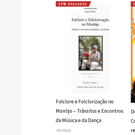
10% desconto
O
O
preço
preço
original
atual
era:
é:
10,00 €.
9,00 €.
Folclore e Folclorização no
Montijo – Trânsitos e Encontros
D
da Música e da Dança
C
re
História