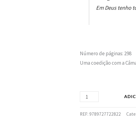
Em Deus tenho t
Número de páginas: 298
Uma coedição com a Câma
ADI
REF:
9789727722822
Cate