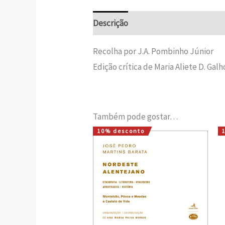
Descrição
Informação adicional
Recolha por J.A. Pombinho Júnior
Edição crítica de Maria Aliete D. Galh
Também pode gostar…
10% desconto
O
O
preço
preço
original
atual
era:
é:
15,00 €.
13,50 €.