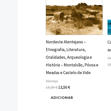
Nordeste Alentejano –
C
Etnografia, Literatura,
a
Oralidades, Arqueologia e
Al
1
História – Montalvão, Póvoa e
Meadas e Castelo de Vide
Alentejo
15,00
€
13,50
€
ADICIONAR