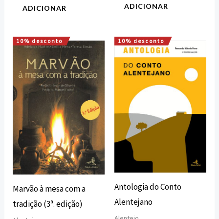
ADICIONAR
ADICIONAR
10% desconto
10% desconto
O
O
O
O
preço
preço
preço
preço
original
atual
original
atual
era:
é:
era:
é:
15,00 €.
13,50 €.
15,00 €.
13,50 €.
Antologia do Conto
Marvão à mesa com a
Alentejano
tradição (3ª. edição)
Alentejo