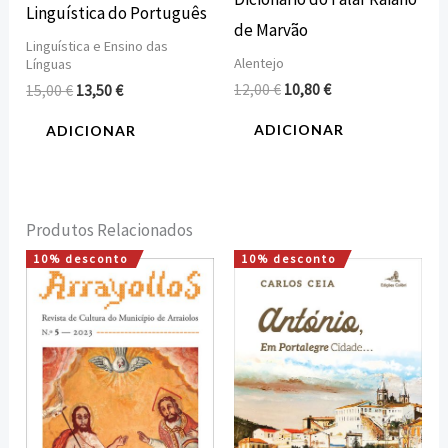
Linguística do Português
de Marvão
Linguística e Ensino das
Alentejo
Línguas
12,00
€
10,80
€
15,00
€
13,50
€
ADICIONAR
ADICIONAR
Produtos Relacionados
10% desconto
10% desconto
O
O
O
O
preço
preço
preço
preço
original
atual
original
atual
era:
é:
era:
é:
15,00 €.
13,50 €.
15,00 €.
13,50 €.