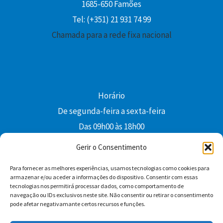
1685-650 Famões
Tel: (+351) 21 931 74 99
Chamada para a rede fixa nacional
Horário
De segunda-feira a sexta-feira
Das 09h00 às 18h00
colibri@edi-colibri.pt
Gerir o Consentimento
Para fornecer as melhores experiências, usamos tecnologias como cookies para
Facebook
YouTube
Instagram
Whatsapp
armazenar e/ou aceder a informações do dispositivo. Consentir com essas
tecnologias nos permitirá processar dados, como comportamento de
Condições Gerais de Venda
navegação ou IDs exclusivos neste site. Não consentir ou retirar o consentimento
pode afetar negativamante certos recursos e funções.