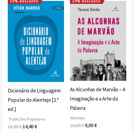
10% desconto
10% desconto
O
O
O
O
preço
preço
preço
preço
original
atual
original
atual
era:
é:
era:
é:
16,00 €.
14,40 €.
10,00 €.
9,00 €.
As Alcunhas de Marvão – A
Dicionário de Linguagem
Imaginação e a Arte da
Popular do Alentejo [2.ª
Palavra
ed.]
Alentejo
Tradições Populares
10,00
€
9,00
€
16,00
€
14,40
€