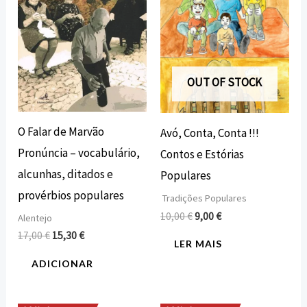
OUT OF STOCK
O Falar de Marvão
Avó, Conta, Conta !!!
Pronúncia – vocabulário,
Contos e Estórias
alcunhas, ditados e
Populares
provérbios populares
Tradições Populares
10,00
€
9,00
€
Alentejo
17,00
€
15,30
€
LER MAIS
ADICIONAR