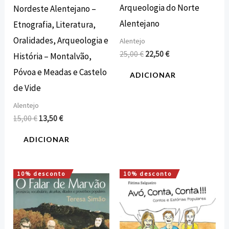
Arqueologia do Norte
Nordeste Alentejano –
Alentejano
Etnografia, Literatura,
Oralidades, Arqueologia e
Alentejo
25,00
€
22,50
€
História – Montalvão,
Póvoa e Meadas e Castelo
ADICIONAR
de Vide
Alentejo
15,00
€
13,50
€
ADICIONAR
10% desconto
10% desconto
O
O
O
O
preço
preço
preço
preço
original
atual
original
atual
era:
é:
era:
é:
17,00 €.
15,30 €.
10,00 €.
9,00 €.