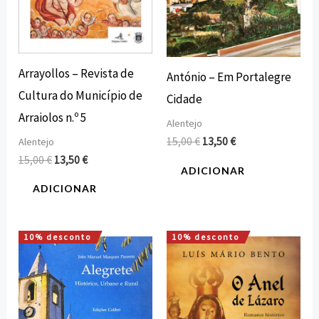
Arrayollos – Revista de
António – Em Portalegre
Cultura do Município de
Cidade
Arraiolos n.º 5
Alentejo
15,00
€
13,50
€
Alentejo
15,00
€
13,50
€
ADICIONAR
ADICIONAR
10% desconto
10% desconto
O
O
O
O
preço
preço
preço
preço
original
atual
original
atual
era:
é:
era:
é:
15,00 €.
13,50 €.
15,00 €.
13,50 €.