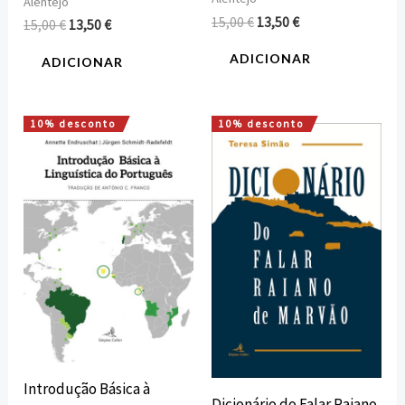
Alentejo
15,00
€
13,50
€
15,00
€
13,50
€
ADICIONAR
ADICIONAR
10% desconto
10% desconto
O
O
O
O
preço
preço
preço
preço
original
atual
original
atual
era:
é:
era:
é:
15,00 €.
13,50 €.
12,00 €.
10,80 €.
Introdução Básica à
Dicionário do Falar Raiano