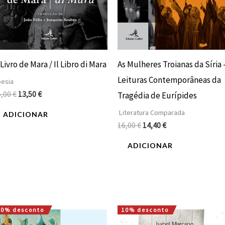
Livro de Mara / Il Libro di Mara
As Mulheres Troianas da Síria 
Leituras Contemporâneas da
esia
5,00
€
13,50
€
Tragédia de Eurípides
Literatura Comparada
ADICIONAR
16,00
€
14,40
€
ADICIONAR
10% desconto
10% desconto
O
O
O
O
preço
preço
preço
preço