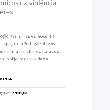
ómicos da violência
heres
,80 €.
lecção,
Prevenir ou Remediar
, é a
estigação em Portugal sobre os
cada contra as mulheres. Trata-se de
o ao objecto de estudo e à
CIONAR
goria:
Sociologia