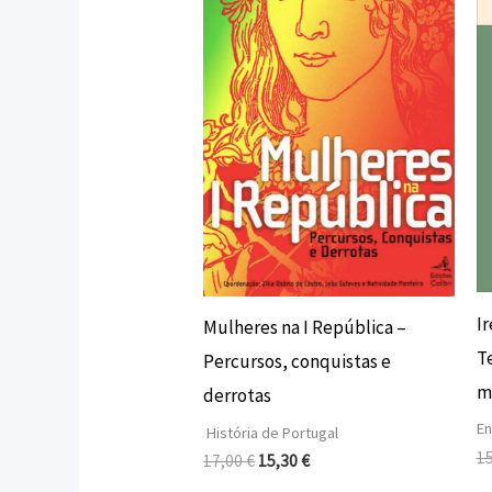
era:
é:
17,00 €.
15,30 €.
Ir
Mulheres na I República –
T
Percursos, conquistas e
m
derrotas
En
História de Portugal
1
17,00
€
15,30
€