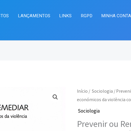
CTOS
LANÇAMENTOS
LINKS
RGPD
MINHA CONT
Quantidade
Início
/
Sociologia
/ Preveni
O
O
de
económicos da violência c
preço
pr
Prevenir
Sociologia
ou
original
at
Prevenir ou Re
Remediar