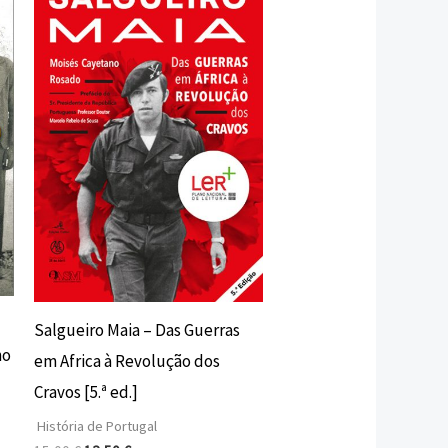
original
atual
era:
é:
15,00 €.
13,50 €.
Salgueiro Maia – Das Guerras
no
em Africa à Revolução dos
Cravos [5.ª ed.]
História de Portugal