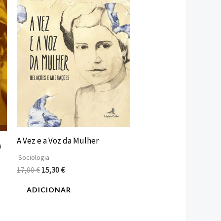
era:
é:
17,00 €.
15,30 €.
A Vez e a Voz da Mulher
a
Sociologia
17,00
€
15,30
€
ADICIONAR