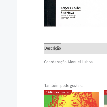
Descrição
Informação adicional
Coordenação: Manuel Lisboa
Também pode gostar…
10% desconto
O
O
preço
preço
original
atual