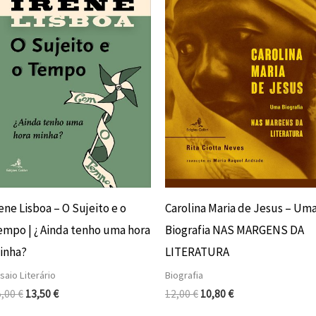
era:
é:
era:
é:
15,00 €.
13,50 €.
12,00 €.
10,80 €.
ene Lisboa – O Sujeito e o
Carolina Maria de Jesus – Um
empo | ¿ Ainda tenho uma hora
Biografia NAS MARGENS DA
inha?
LITERATURA
saio Literário
Biografia
5,00
€
13,50
€
12,00
€
10,80
€