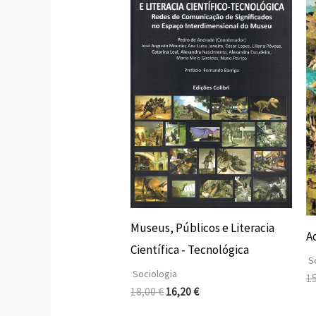
original
atual
era:
é:
18,00 €.
16,20 €.
Museus, Públicos e Literacia
A
Científica ‐ Tecnológica
So
Sociologia
1
18,00
€
16,20
€