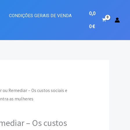
0,0
A
CONDIÇÕES GERAIS DE VENDA
0
€
r ou Remediar – Os custos sociais e
ontra as mulheres
eço
ual
mediar – Os custos