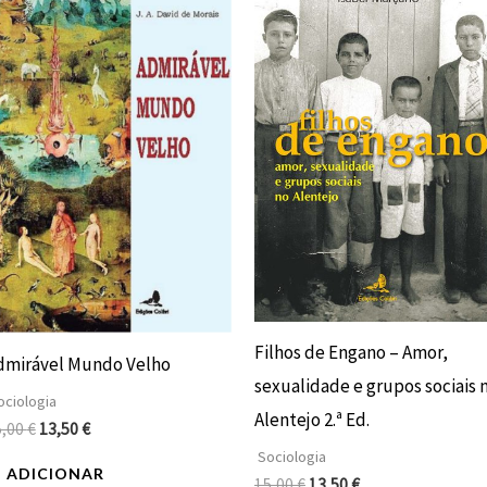
original
atual
original
atual
era:
é:
era:
é:
15,00 €.
13,50 €.
15,00 €.
13,50 €.
Filhos de Engano – Amor,
dmirável Mundo Velho
sexualidade e grupos sociais 
ciologia
Alentejo 2.ª Ed.
5,00
€
13,50
€
Sociologia
ADICIONAR
15,00
€
13,50
€