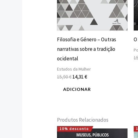
Filosofia e Género – Outras
O 
narrativas sobre a tradição
Po
1
ocidental
Estudos da Mulher
15,90
€
14,31
€
ADICIONAR
Produtos Relacionados
10% desconto
O
O
preço
preço