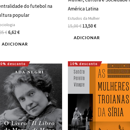
entralidade do futebol na
América Latina
ultura popular
Estudos da Mulher
ciologia
15,00
€
13,50
€
,35
€
6,62
€
ADICIONAR
ADICIONAR
10% desconto
10% desconto
O
O
O
O
preço
preço
preço
preço
original
atual
original
atual
era:
é:
era:
é:
15,00 €.
13,50 €.
16,00 €.
14,40 €.