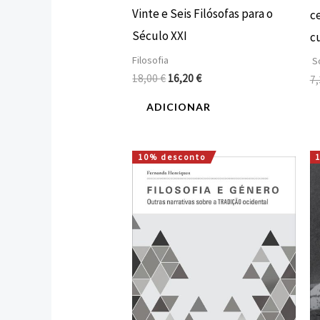
Vinte e Seis Filósofas para o
c
Século XXI
c
Filosofia
So
18,00
€
16,20
€
7
ADICIONAR
10% desconto
O
O
preço
preço
original
atual
era:
é:
15,90 €.
14,31 €.