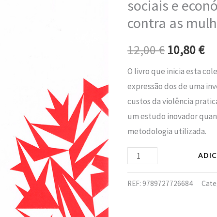
sociais e econ
era:
é:
-
contra as mul
Os
12,00 €.
10
custos
12,00
€
10,80
€
sociais
e
O livro que inicia esta co
económicos
expressão dos de uma inv
da
custos da violência prati
violência
um estudo inovador quant
contra
metodologia utilizada.
as
ADI
mulheres
REF:
9789727726684
Cate