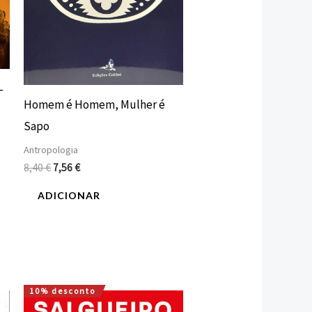
–
Homem é Homem, Mulher é
Sapo
Antropologia
8,40
€
7,56
€
ADICIONAR
10% desconto
O
O
preço
preço