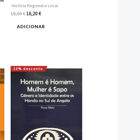
História Regional e Local
18,00
€
16,20
€
ADICIONAR
10% desconto
O
O
preço
preço
original
atual
era:
é:
8,40 €.
7,56 €.