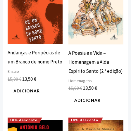
Andanças e Peripécias de
A Poesia e a Vida –
um Branco de nome Preto
Homenagem a Alda
Espírito Santo (2.ª edição)
Ensaio
15,00
€
13,50
€
Homenagens
15,00
€
13,50
€
ADICIONAR
ADICIONAR
10% desconto
10% desconto
O
O
O
O
preço
preço
preço
preço