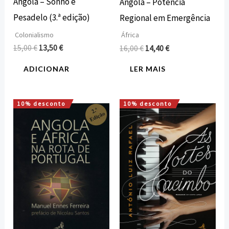
Angola – Sonho e
Angola – Potência
Pesadelo (3.ª edição)
Regional em Emergência
Colonialismo
África
15,00
€
13,50
€
16,00
€
14,40
€
ADICIONAR
LER MAIS
10% desconto
10% desconto
O
O
O
O
preço
preço
preço
preço
original
atual
original
atual
era:
é:
era:
é:
7,50 €.
6,75 €.
12,00 €.
10,80 €.