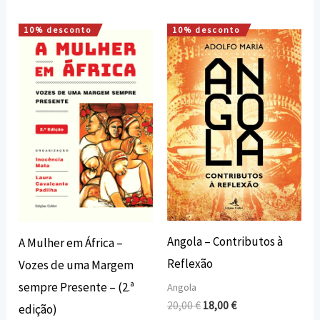
10% desconto
10% desconto
O
O
O
O
preço
preço
preço
preço
original
atual
original
atual
era:
é:
era:
é:
23,10 €.
20,79 €.
20,00 €.
18,00 €.
Angola – Contributos à
A Mulher em África –
Reflexão
Vozes de uma Margem
sempre Presente – (2.ª
Angola
20,00
€
18,00
€
edição)