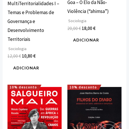
Goa – O Elo da Não-
MultiTerritorialidades I –
Violência (“ahimsa”)
Temas e Problemas de
Governança e
Sociologia
20,00
€
18,00
€
Desenvolvimento
Territoriais
ADICIONAR
Sociologia
12,00
€
10,80
€
ADICIONAR
10% desconto
10% desconto
O
O
O
O
preço
preço
preço
preço
original
atual
original
atual
era:
é:
era:
é:
15,00 €.
13,50 €.
15,00 €.
13,50 €.