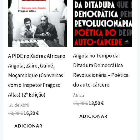
Angola no Tempo da
A PIDE no Xadrez Africano
Ditadura Democrática
Angola, Zaire, Guiné,
Revolucionária – Poética
Moçambique (Conversas
do auto-cárcere
com o Inspetor Fragoso
Allas) (2ª Edição)
África
15,00
€
13,50
€
25 de Abril
18,00
€
16,20
€
ADICIONAR
ADICIONAR