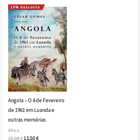
10% desconto
O
O
preço
preço
original
atual
era:
é:
15,00 €.
13,50 €.
Angola – O 4 de Fevereiro
de 1961 em Luanda e
outras memórias
África
15,00
€
13,50
€