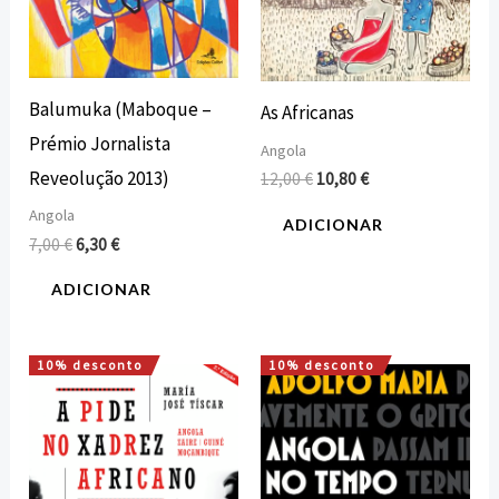
Balumuka (Maboque –
As Africanas
Prémio Jornalista
Angola
Reveolução 2013)
12,00
€
10,80
€
Angola
ADICIONAR
7,00
€
6,30
€
ADICIONAR
10% desconto
10% desconto
O
O
O
O
preço
preço
preço
preço
original
atual
original
atual
era:
é:
era:
é:
18,00 €.
16,20 €.
15,00 €.
13,50 €.