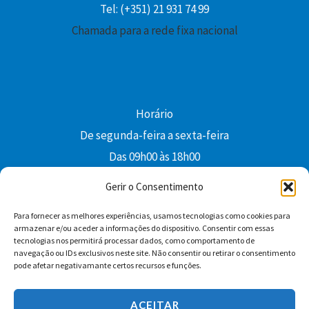
Tel: (+351) 21 931 74 99
Chamada para a rede fixa nacional
Horário
De segunda-feira a sexta-feira
Das 09h00 às 18h00
colibri@edi-colibri.pt
Gerir o Consentimento
Para fornecer as melhores experiências, usamos tecnologias como cookies para
Facebook
YouTube
Instagram
Whatsapp
armazenar e/ou aceder a informações do dispositivo. Consentir com essas
tecnologias nos permitirá processar dados, como comportamento de
Condições Gerais de Venda
navegação ou IDs exclusivos neste site. Não consentir ou retirar o consentimento
pode afetar negativamante certos recursos e funções.
ACEITAR