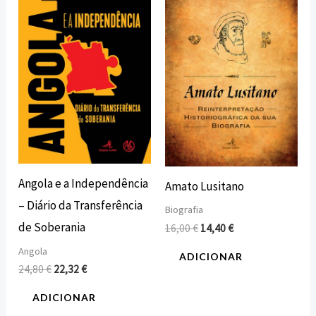
original
atual
original
atual
era:
é:
era:
é:
24,80 €.
22,32 €.
16,00 €.
14,40 €.
Angola e a Independência
Amato Lusitano
– Diário da Transferência
Biografia
de Soberania
16,00
€
14,40
€
Angola
ADICIONAR
24,80
€
22,32
€
ADICIONAR