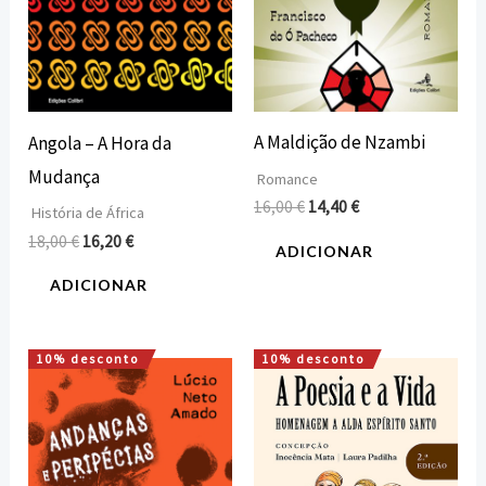
A Maldição de Nzambi
Angola – A Hora da
Mudança
Romance
16,00
€
14,40
€
História de África
18,00
€
16,20
€
ADICIONAR
ADICIONAR
10% desconto
10% desconto
O
O
O
O
preço
preço
preço
preço
original
atual
original
atual
era:
é:
era:
é:
15,00 €.
13,50 €.
15,00 €.
13,50 €.