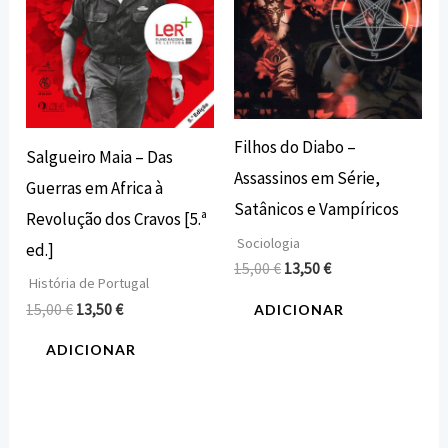
Filhos do Diabo –
Salgueiro Maia – Das
Assassinos em Série,
Guerras em Africa à
Satânicos e Vampíricos
Revolução dos Cravos [5.ª
Sociologia
ed.]
15,00
€
13,50
€
História de Portugal
15,00
€
13,50
€
ADICIONAR
ADICIONAR