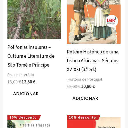
Polifonias Insulares –
Roteiro Histórico de uma
Cultura e Literatura de
Lisboa Africana – Séculos
São Tomé e Príncipe
XV-XXI (3.ª ed.)
Ensaio Literário
História de Portugal
15,00
€
13,50
€
12,00
€
10,80
€
ADICIONAR
ADICIONAR
10% desconto
10% desconto
O
O
O
O
preço
preço
preço
preço