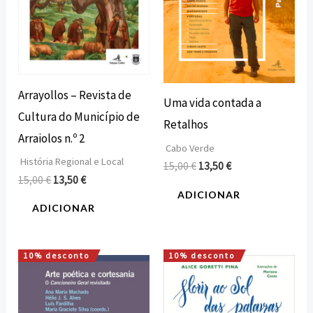
Arrayollos – Revista de
Uma vida contada a
Cultura do Município de
Retalhos
Arraiolos n.º 2
Cabo Verde
História Regional e Local
15,00
€
13,50
€
15,00
€
13,50
€
ADICIONAR
ADICIONAR
10% desconto
10% desconto
O
O
O
O
preço
preço
preço
preço
original
atual
original
atual
era:
é:
era:
é: