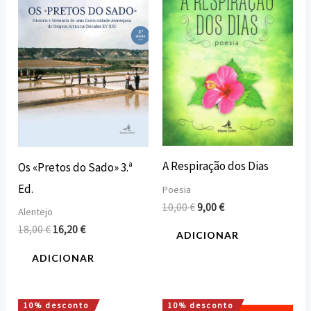
era:
é:
era:
é:
18,00 €.
16,20 €.
10,00 €.
9,00 €.
A Respiração dos Dias
Os «Pretos do Sado» 3.ª
Ed.
Poesia
10,00
€
9,00
€
Alentejo
18,00
€
16,20
€
ADICIONAR
ADICIONAR
10% desconto
10% desconto
O
O
O
O