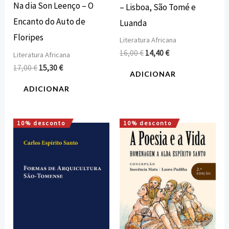
Na dia Son Leenço – O
– Lisboa, São Tomé e
Encanto do Auto de
Luanda
Floripes
Literatura Africana
16,00
€
14,40
€
Literatura Africana
17,00
€
15,30
€
ADICIONAR
ADICIONAR
10% desconto
10% desconto
O
O
O
O
preço
preço
preço
preço
original
atual
original
atual
era:
é:
era:
é:
16,00 €.
14,40 €.
15,00 €.
13,50 €.