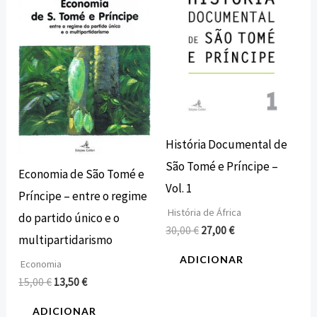
15,00 €.
13,50 €.
30,00 €.
27,00 €.
História Documental de
São Tomé e Príncipe –
Economia de São Tomé e
Vol. 1
Príncipe – entre o regime
História de África
do partido único e o
30,00
€
27,00
€
multipartidarismo
ADICIONAR
Economia
15,00
€
13,50
€
ADICIONAR