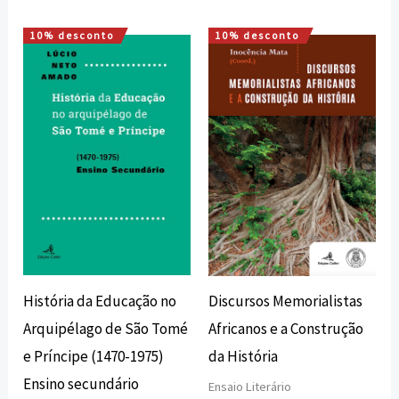
10% desconto
10% desconto
O
O
O
O
preço
preço
preço
preço
original
atual
original
atual
era:
é:
era:
é:
18,00 €.
16,20 €.
16,00 €.
14,40 €.
História da Educação no
Discursos Memorialistas
Arquipélago de São Tomé
Africanos e a Construção
e Príncipe (1470-1975)
da História
Ensino secundário
Ensaio Literário