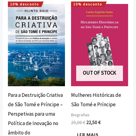
10% desconto
10% desconto
O
O
O
O
preço
preço
preço
preço
original
atual
original
atual
era:
é:
era:
é:
10,00 €.
9,00 €.
25,00 €.
22,50 €.
OUT OF STOCK
Para a Destruição Criativa
Mulheres Históricas de
de São Tomé e Príncipe –
São Tomé e Príncipe
Perspetivas para uma
Biografias
25,00
€
22,50
€
Política de Inovação no
âmbito do
LER MAIS