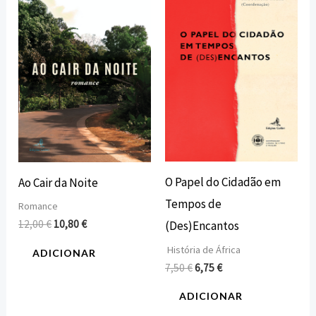
original
atual
original
atual
era:
é:
era:
é:
12,00 €.
10,80 €.
7,50 €.
6,75 €.
O Papel do Cidadão em
Ao Cair da Noite
Tempos de
Romance
12,00
€
10,80
€
(Des)Encantos
História de África
ADICIONAR
7,50
€
6,75
€
ADICIONAR