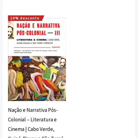
10% desconto
O
O
preço
preço
original
atual
era:
é:
15,00 €.
13,50 €.
Nação e Narrativa Pós-
Colonial – Literatura e
Cinema | Cabo Verde,