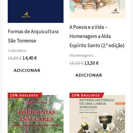
A Poesia e a Vida –
Formas de Arquicultura
Homenagem a Alda
São Tomense
Espírito Santo (2.ª edição)
Literatura
Homenagens
16,00
€
14,40
€
15,00
€
13,50
€
ADICIONAR
ADICIONAR
10% desconto
10% desconto
O
O
O
O
preço
preço
preço
preço
original
atual
original
atual
era:
é:
era:
é:
15,00 €.
13,50 €.
12,00 €.
10,80 €.