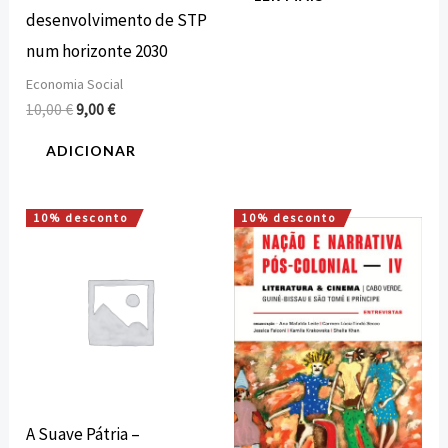
desenvolvimento de STP
num horizonte 2030
Economia Social
10,00
€
9,00
€
ADICIONAR
10% desconto
10% desconto
O
O
O
O
preço
preço
preço
preço
original
atual
original
atual
era:
é:
era:
é:
8,00 €.
7,20 €.
16,00 €.
14,40 €.
A Suave Pátria –