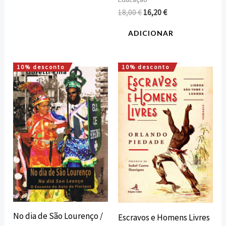
18,00
€
16,20
€
ADICIONAR
10% desconto
10% desconto
O
O
O
O
preço
preço
preço
preço
original
atual
original
atual
era:
é:
era:
é:
17,00 €.
15,30 €.
16,00 €.
14,40 €.
No dia de São Lourenço /
Escravos e Homens Livres