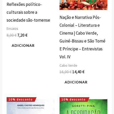
Reflexões político-
culturais sobre a
Nação e Narrativa Pós-
sociedade são-tomense
Colonial – Literatura e
Ensaios
Cinema | Cabo Verde,
8,00
€
7,20
€
Guiné-Bissau e São Tomé
ADICIONAR
E Príncipe – Entrevistas
Vol. IV
Cabo Verde
16,00
€
14,40
€
ADICIONAR
10% desconto
10% desconto
O
O
O
O
preço
preço
preço
preço
original
atual
original
atual