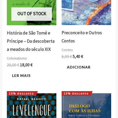
OUT OF STOCK
Preconceito e Outros
História de São Tomé e
Contos
Príncipe – Da descoberta
a meados do século XIX
Contos
6,00
€
5,40
€
Colonialismo
20,00
€
18,00
€
ADICIONAR
LER MAIS
10% desconto
10% desconto
O
O
O
O
preço
preço
preço
preço
original
atual
original
atual
era:
é:
era:
é:
10,00 €.
9,00 €.
11,20 €.
10,08 €.