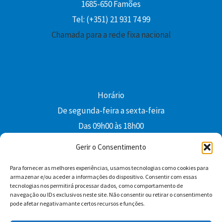
1685-650 Famões
Tel: (+351) 21 931 74 99
Chamada para a rede fixa nacional
Horário
De segunda-feira a sexta-feira
Das 09h00 às 18h00
colibri@edi-colibri.pt
Gerir o Consentimento
Para fornecer as melhores experiências, usamos tecnologias como cookies para
Facebook
YouTube
Instagram
Whatsapp
armazenar e/ou aceder a informações do dispositivo. Consentir com essas
tecnologias nos permitirá processar dados, como comportamento de
Condições Gerais de Venda
navegação ou IDs exclusivos neste site. Não consentir ou retirar o consentimento
pode afetar negativamante certos recursos e funções.