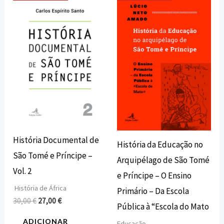
preço
preço
preço
preço
original
atual
original
atual
era:
é:
era:
é:
30,00 €.
27,00 €.
18,00 €.
16,20 €.
História Documental de
História da Educação no
São Tomé e Príncipe –
Arquipélago de São Tomé
Vol. 2
e Príncipe – O Ensino
História de África
Primário – Da Escola
30,00
€
27,00
€
Pública à “Escola do Mato
ADICIONAR
Educação