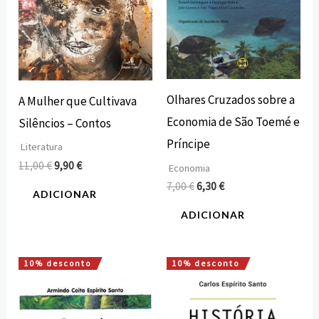
Olhares Cruzados sobre a
A Mulher que Cultivava
Economia de São Toemé e
Silêncios – Contos
Príncipe
Literatura
11,00
€
9,90
€
Economia
7,00
€
6,30
€
ADICIONAR
ADICIONAR
10% desconto
10% desconto
O
O
O
O
preço
preço
preço
preço
original
atual
original
atual
era:
é:
era:
é: