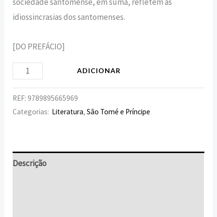
sociedade santomense, em suma, refletem as
idiossincrasias dos santomenses.
[DO PREFÁCIO]
ADICIONAR
REF:
9789895665969
Categorias:
Literatura
,
São Tomé e Príncipe
Descrição
Informação adicional
Avaliações (0)