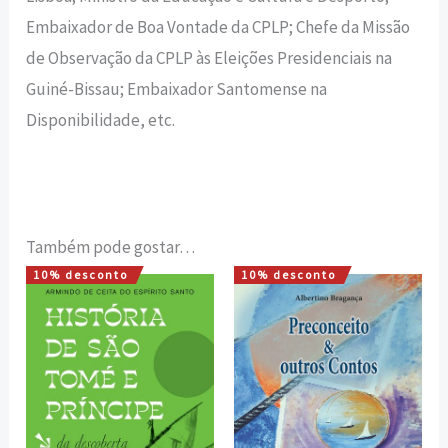
Embaixador de Boa Vontade da CPLP; Chefe da Missão
de Observação da CPLP às Eleições Presidenciais na
Guiné-Bissau; Embaixador Santomense na
Disponibilidade, etc.
Também pode gostar…
10% desconto
10% desconto
O
O
O
O
preço
preço
preço
preço
original
atual
original
atual
era:
é:
era:
é:
20,00 €.
18,00 €.
6,00 €.
5,40 €.