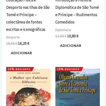
Desporto nas Ilhas de São
Diplomática de São Tomé
Tomé e Príncipe –
e Príncipe – Rudimentos
colectânea de fontes
Comedidos
escritas e iconográficas
Diplomacia
12,00
€
10,80
€
Desporto
18,00
€
16,20
€
ADICIONAR
ADICIONAR
10% desconto
10% desconto
O
O
O
O
preço
preço
preço
preço
original
atual
original
atual
era:
é:
era:
é:
11,00 €.
9,90 €.
7,00 €.
6,30 €.