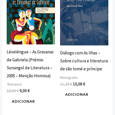
Léveléngue – As Gravanas
Diálogo com As Ilhas –
de Gabriela (Prémio
Sobre cultura e literatura
Sonangol de Literatura –
de são tomé e príncipe
2005 – Menção Honrosa)
Monografia
11,20
€
10,08
€
Romance
10,00
€
9,00
€
ADICIONAR
ADICIONAR