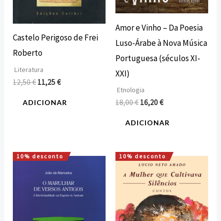
Amor e Vinho – Da Poesia
Castelo Perigoso de Frei
Luso-Árabe à Nova Música
Roberto
Portuguesa (séculos XI-
Literatura
XXI)
12,50
€
11,25
€
Etnologia
18,00
€
16,20
€
ADICIONAR
ADICIONAR
10% desconto
10% desconto
O
O
O
O
preço
preço
preço
preço
original
atual
original
atual
era:
é:
era:
é:
12,00 €.
10,80 €.
11,00 €.
9,90 €.