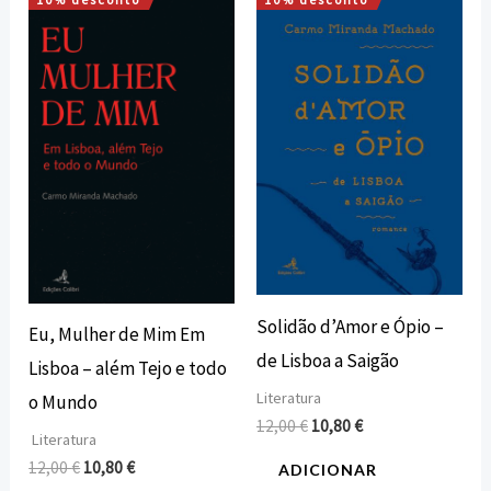
O
O
O
O
preço
preço
preço
preço
original
atual
original
atual
era:
é:
era:
é:
12,00 €.
10,80 €.
12,00 €.
10,80 €.
Solidão d’Amor e Ópio –
Eu, Mulher de Mim Em
de Lisboa a Saigão
Lisboa – além Tejo e todo
Literatura
o Mundo
12,00
€
10,80
€
Literatura
12,00
€
10,80
€
ADICIONAR