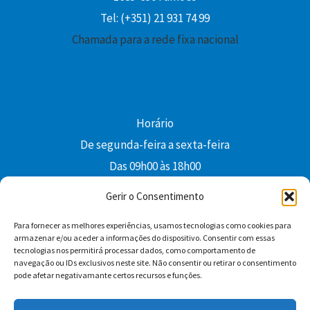
Tel: (+351) 21 931 74 99
Chamada para a rede fixa nacional
Horário
De segunda-feira a sexta-feira
Das 09h00 às 18h00
colibri@edi-colibri.pt
Gerir o Consentimento
Para fornecer as melhores experiências, usamos tecnologias como cookies para
Facebook
YouTube
Instagram
Whatsapp
armazenar e/ou aceder a informações do dispositivo. Consentir com essas
tecnologias nos permitirá processar dados, como comportamento de
Condições Gerais de Venda
navegação ou IDs exclusivos neste site. Não consentir ou retirar o consentimento
pode afetar negativamante certos recursos e funções.