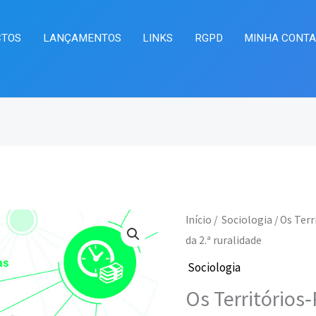
CTOS
LANÇAMENTOS
LINKS
RGPD
MINHA CONT
Quantidade
Início
/
Sociologia
/ Os Terr
O
O
de
da 2.ª ruralidade
preço
pr
Os
Sociologia
Territórios‐
original
at
Os Territórios‐
Rede