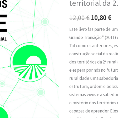
territorial da 2
era:
é:
-
A
12,00 €.
10
12,00
€
10,80
€
inteligência
Este livro faz parte de uma
territorial
Grande Transição” (2011) e
da
Tal como os anteriores, es
2.ª
construção social da real
ruralidade
dos territórios da 2ª rura
e espera por nós no futuro
ruralidade uma sabedoria 
estrutura, ordem e beleza
sistemas vivos e a sabedo
o mistério dos territórios 
capazes de aprender. Eles