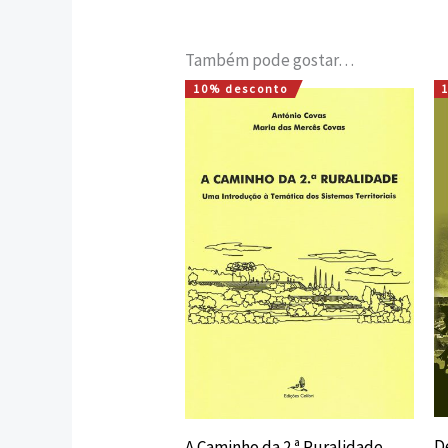
Também pode gostar…
10% desconto
O
O
preço
preço
original
atual
era:
é:
12,00 €.
10,80 €.
D
A Caminho da 2.ª Ruralidade