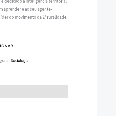
o é dedicado à inteligência territorial
em aprender e ao seu agente-
 líder do movimento da 2ª ruralidade.
CIONAR
goria:
Sociologia