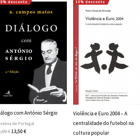
10% desconto
10% desconto
O
O
O
O
preço
preço
preço
preço
original
atual
original
atual
era:
é:
era:
é:
15,00 €.
13,50 €.
7,35 €.
6,62 €.
iálogo com António Sérgio
Violência e Euro 2004 – A
centralidade do futebol na
stória de Portugal
5,00
€
13,50
€
cultura popular