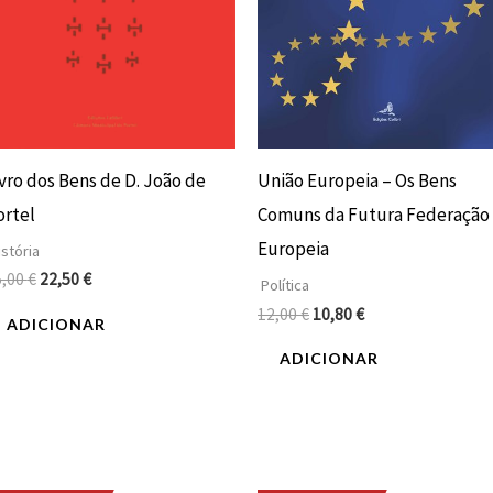
ivro dos Bens de D. João de
União Europeia – Os Bens
ortel
Comuns da Futura Federação
Europeia
stória
5,00
€
22,50
€
Política
12,00
€
10,80
€
ADICIONAR
ADICIONAR