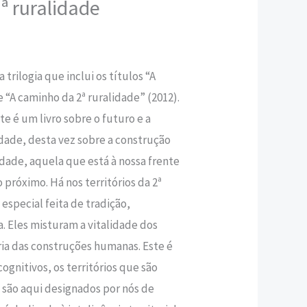
.ª ruralidade
,80 €.
 trilogia que inclui os títulos “A
 “A caminho da 2ª ruralidade” (2012).
te é um livro sobre o futuro e a
idade, desta vez sobre a construção
lidade, aquela que está à nossa frente
 próximo. Há nos territórios da 2ª
especial feita de tradição,
. Eles misturam a vitalidade dos
ria das construções humanas. Este é
cognitivos, os territórios que são
 são aqui designados por nós de