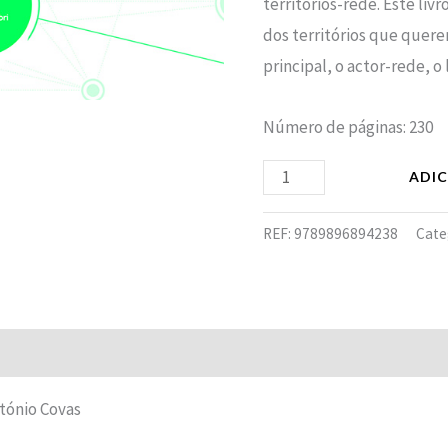
territórios-rede. Este livr
dos territórios que quer
principal, o actor-rede, o
Número de páginas: 230
ADI
REF:
9789896894238
Cate
ntónio Covas