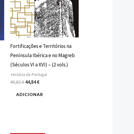
Fortificações e Territórios na
Península Ibérica e no Magreb
(Séculos VI a XVI) – (2 vols.)
História de Portugal
49,82
€
44,84
€
ADICIONAR