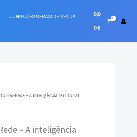
0,0
A
CONDIÇÕES GERAIS DE VENDA
0
€
itórios‐Rede – A inteligência territorial
eço
ual
Rede – A inteligência