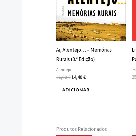
L
Ai, Alentejo… – Memórias
P
Rurais (3.ª Edição)
Hi
Alentejo
2
16,00
€
14,40
€
ADICIONAR
Produtos Relacionados