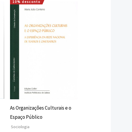
10% desconto
O
O
preço
preço
original
atual
era:
é:
17,00 €.
15,30 €.
As Organizações Culturais e o
Espaço Público
Sociologia