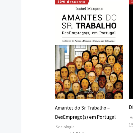
10% desconto
O
O
preço
preço
original
atual
era:
é:
15,00 €.
13,50 €.
D
Amantes do Sr. Trabalho –
DesEmprego(s) em Portugal
Hi
1
Sociologia