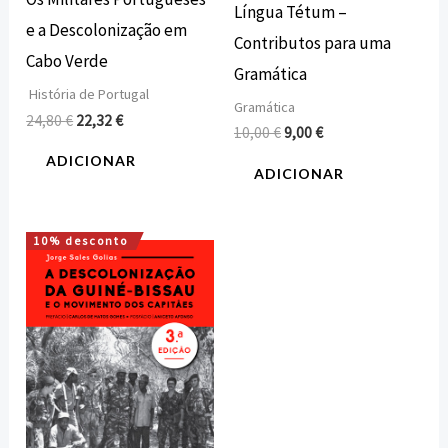
Língua Tétum –
e a Descolonização em
Contributos para uma
Cabo Verde
Gramática
História de Portugal
Gramática
24,80
€
22,32
€
10,00
€
9,00
€
ADICIONAR
ADICIONAR
10% desconto
O
O
preço
preço
original
atual
era:
é:
20,00 €.
18,00 €.