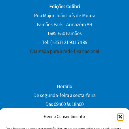
Edições Colibri
Rua Major João Luís de Moura
Famões Park - Armazém AB
1685-650 Famões
Tel: (+351) 21 931 74 99
Chamada para a rede fixa nacional
Horário
De segunda-feira a sexta-feira
Das 09h00 às 18h00
colibri@edi-colibri.pt
Gerir o Consentimento
Para fornecer as melhores experiências, usamos tecnologias como cookies para