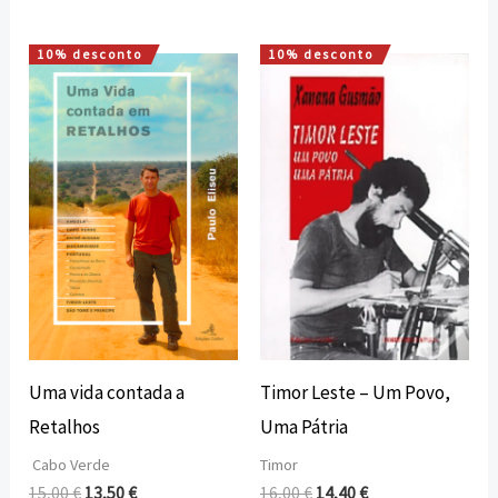
10% desconto
10% desconto
O
O
O
O
preço
preço
preço
preço
original
atual
original
atual
era:
é:
era:
é:
15,00 €.
13,50 €.
16,00 €.
14,40 €.
Uma vida contada a
Timor Leste – Um Povo,
Retalhos
Uma Pátria
Cabo Verde
Timor
15,00
€
13,50
€
16,00
€
14,40
€