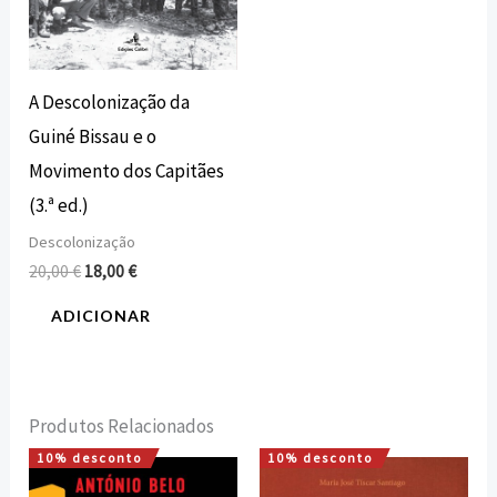
A Descolonização da
Guiné Bissau e o
Movimento dos Capitães
(3.ª ed.)
Descolonização
20,00
€
18,00
€
ADICIONAR
Produtos Relacionados
10% desconto
10% desconto
O
O
O
O
preço
preço
preço
preço