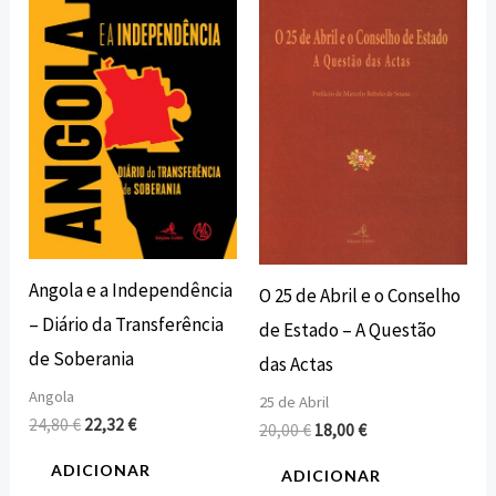
original
atual
original
atual
era:
é:
era:
é:
24,80 €.
22,32 €.
20,00 €.
18,00 €.
Angola e a Independência
O 25 de Abril e o Conselho
– Diário da Transferência
de Estado – A Questão
de Soberania
das Actas
Angola
25 de Abril
24,80
€
22,32
€
20,00
€
18,00
€
ADICIONAR
ADICIONAR