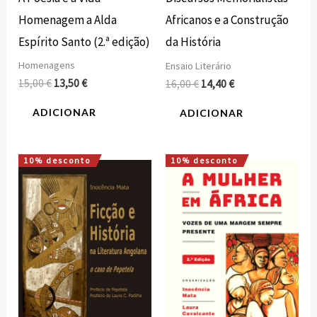
Homenagem a Alda
Africanos e a Construção
Espírito Santo (2.ª edição)
da História
Homenagens
Ensaio Literário
15,00
€
13,50
€
16,00
€
14,40
€
ADICIONAR
ADICIONAR
10% desconto
10% desconto
O
O
O
O
preço
preço
preço
preço
original
atual
original
atual
era:
é:
era:
é:
20,00 €.
18,00 €.
23,10 €.
20,79 €.