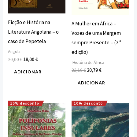
Ficção e História na
A Mulher em África –
Literatura Angolana – o
Vozes de uma Margem
caso de Pepetela
sempre Presente – (2.ª
edição)
Angola
20,00
€
18,00
€
História de África
23,10
€
20,79
€
ADICIONAR
ADICIONAR
10% desconto
10% desconto
O
O
O
O
preço
preço
preço
preço
original
atual
original
atual
era:
é:
era:
é:
15,00 €.
13,50 €.
7,50 €.
6,75 €.