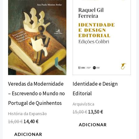
original
atual
original
atual
era:
é:
era:
é:
16,00 €.
14,40 €.
15,00 €.
13,50 €.
Veredas da Modernidade
Identidade e Design
– Escrevendo o Mundo no
Editorial
Portugal de Quinhentos
Arquivística
15,00
€
13,50
€
História da Expansão
16,00
€
14,40
€
ADICIONAR
ADICIONAR