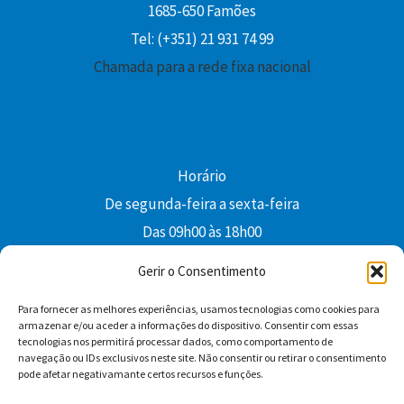
1685-650 Famões
Tel: (+351) 21 931 74 99
Chamada para a rede fixa nacional
Horário
De segunda-feira a sexta-feira
Das 09h00 às 18h00
colibri@edi-colibri.pt
Gerir o Consentimento
Para fornecer as melhores experiências, usamos tecnologias como cookies para
Facebook
YouTube
Instagram
Whatsapp
armazenar e/ou aceder a informações do dispositivo. Consentir com essas
tecnologias nos permitirá processar dados, como comportamento de
Condições Gerais de Venda
navegação ou IDs exclusivos neste site. Não consentir ou retirar o consentimento
pode afetar negativamante certos recursos e funções.