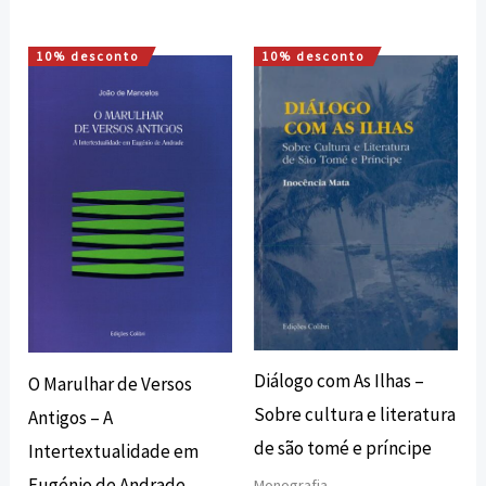
10% desconto
10% desconto
O
O
O
O
preço
preço
preço
preço
original
atual
original
atual
era:
é:
era:
é:
12,00 €.
10,80 €.
11,20 €.
10,08 €.
Diálogo com As Ilhas –
O Marulhar de Versos
Sobre cultura e literatura
Antigos – A
de são tomé e príncipe
Intertextualidade em
Eugénio de Andrade
Monografia