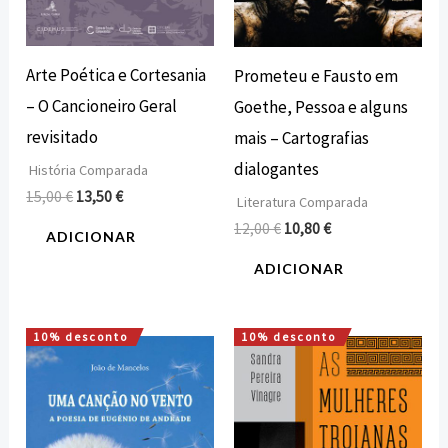
Arte Poética e Cortesania
Prometeu e Fausto em
– O Cancioneiro Geral
Goethe, Pessoa e alguns
revisitado
mais – Cartografias
dialogantes
História Comparada
15,00
€
13,50
€
Literatura Comparada
12,00
€
10,80
€
ADICIONAR
ADICIONAR
10% desconto
10% desconto
O
O
O
O
preço
preço
preço
preço
original
atual
original
atual
era:
é:
era:
é:
12,00 €.
10,80 €.
16,00 €.
14,40 €.