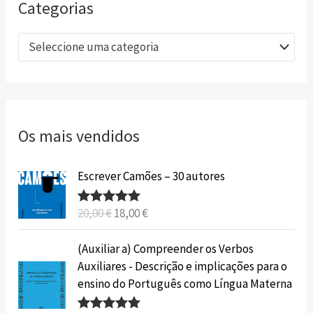
Categorias
Seleccione uma categoria
Os mais vendidos
O
O
Escrever Camões – 30 autores
p
p
r
r
20,00
€
18,00
€
Avaliação
e
e
5.00
de 5
ç
ç
O
O
(Auxiliar a) Compreender os Verbos
o
o
p
p
Auxiliares - Descrição e implicações para o
o
a
r
r
ensino do Português como Língua Materna
r
t
e
e
i
u
ç
ç