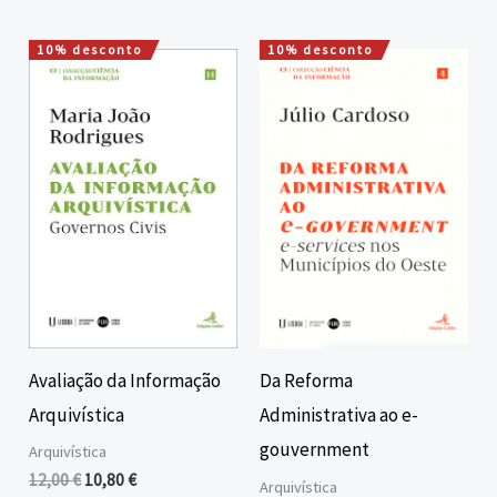
10% desconto
10% desconto
O
O
O
O
preço
preço
preço
preço
original
atual
original
atual
era:
é:
era:
é:
12,00 €.
10,80 €.
15,00 €.
13,50 €.
Avaliação da Informação
Da Reforma
Arquivística
Administrativa ao e-
gouvernment
Arquivística
12,00
€
10,80
€
Arquivística