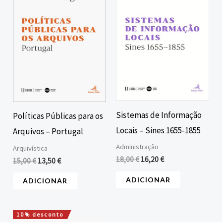
15,00 €.
13,50 €.
18,00 €.
16,20 €.
Sistemas de Informação
Políticas Públicas para os
Locais – Sines 1655-1855
Arquivos – Portugal
Administração
Arquivística
18,00
€
16,20
€
15,00
€
13,50
€
ADICIONAR
ADICIONAR
10% desconto
O
O