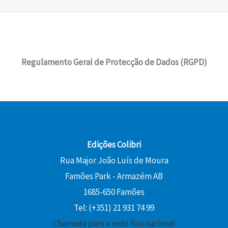
a
5
l
1
r
t
€
:
0
e
4
i
u
.
1
r
,
g
a
5
€
a
4
i
l
,
.
:
0
Regulamento Geral de Protecção de Dados (RGPD)
n
é
0
1
a
:
0
6
€
l
1
,
.
e
0
€
0
r
,
.
0
a
8
:
0
Edições Colibri
€
1
Rua Major João Luís de Moura
.
2
€
Famões Park - Armazém AB
,
.
0
1685-650 Famões
0
Tel: (+351) 21 931 74 99
Chamada para a rede fixa nacional
€