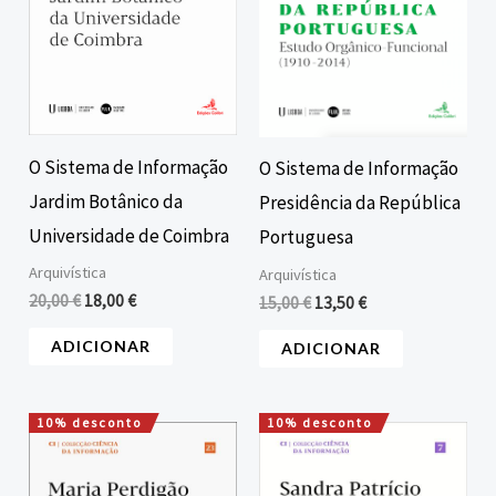
O Sistema de Informação
O Sistema de Informação
Jardim Botânico da
Presidência da República
Universidade de Coimbra
Portuguesa
Arquivística
Arquivística
20,00
€
18,00
€
15,00
€
13,50
€
ADICIONAR
ADICIONAR
10% desconto
10% desconto
O
O
O
O
preço
preço
preço
preço
original
atual
original
atual
era:
é:
era:
é: