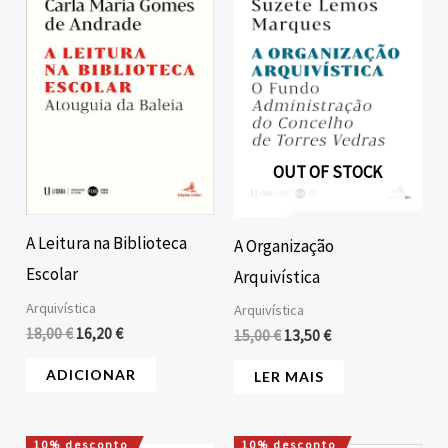
era:
é:
era:
é:
18,00 €.
16,20 €.
15,00 €.
13,50 €.
OUT OF STOCK
A Leitura na Biblioteca
A Organização
Escolar
Arquivística
Arquivística
Arquivística
18,00
€
16,20
€
15,00
€
13,50
€
ADICIONAR
LER MAIS
10% desconto
10% desconto