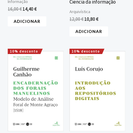
Ciencia da informação
Informação
16,00
€
14,40
€
Arquivística
12,00
€
10,80
€
ADICIONAR
ADICIONAR
10% desconto
10% desconto
O
O
O
O
preço
preço
preço
preço
original
atual
original
atual
era:
é:
era:
é:
16,00 €.
14,40 €.
12,00 €.
10,80 €.