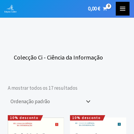
Skip
0,00
€
to
content
Colecção Ci - Ciência da Informação
A mostrar todos os 17 resultados
10% desconto
10% desconto
O
O
O
O
preço
preço
preço
preço
original
atual
original
atual