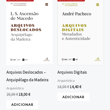
O
O
O
O
preço
preço
preço
preço
original
atual
original
atual
era:
é:
era:
é:
20,00 €.
18,00 €.
16,00 €.
14,40 €.
Arquivos Deslocados –
Arquivos Digitais
Arquipélago da Madeira
Arquivística
16,00
€
14,40
€
Arquivística
20,00
€
18,00
€
ADICIONAR
ADICIONAR