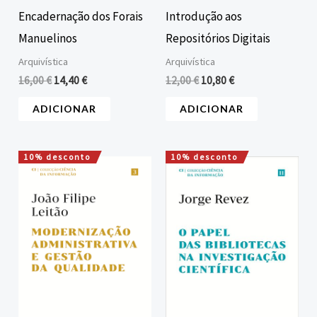
Encadernação dos Forais
Introdução aos
Manuelinos
Repositórios Digitais
Arquivística
Arquivística
16,00
€
14,40
€
12,00
€
10,80
€
ADICIONAR
ADICIONAR
10% desconto
10% desconto
O
O
O
O
preço
preço
preço
preço
original
atual
original
atual
era:
é:
era:
é:
15,00 €.
13,50 €.
18,00 €.
16,20 €.