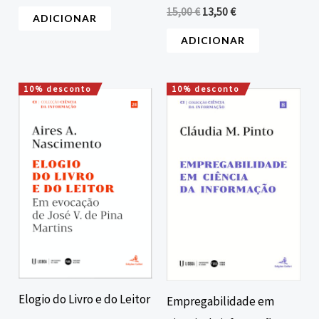
15,00
€
13,50
€
ADICIONAR
ADICIONAR
10% desconto
10% desconto
O
O
O
O
preço
preço
preço
preço
original
atual
original
atual
era:
é:
era:
é:
16,00 €.
14,40 €.
12,00 €.
10,80 €.
Elogio do Livro e do Leitor
Empregabilidade em