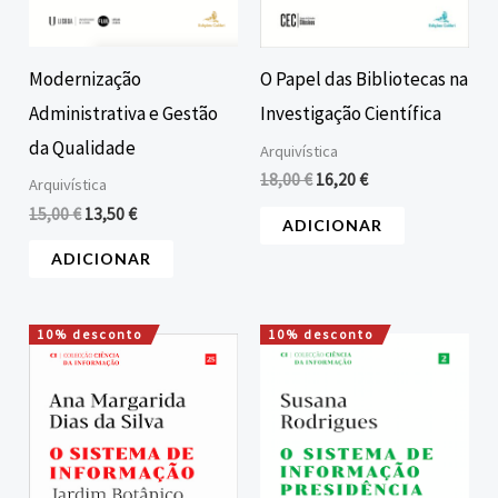
Modernização
O Papel das Bibliotecas na
Administrativa e Gestão
Investigação Científica
da Qualidade
Arquivística
18,00
€
16,20
€
Arquivística
15,00
€
13,50
€
ADICIONAR
ADICIONAR
10% desconto
10% desconto
O
O
O
O
preço
preço
preço
preço
original
atual
original
atual
era:
é:
era:
é:
20,00 €.
18,00 €.
15,00 €.
13,50 €.