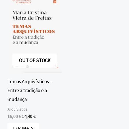
preço
preço
original
atual
era:
é:
16,00 €.
14,40 €.
OUT OF STOCK
Temas Arquivísticos –
Entre a tradição e a
mudança
Arquivística
16,00
€
14,40
€
LER MAIS