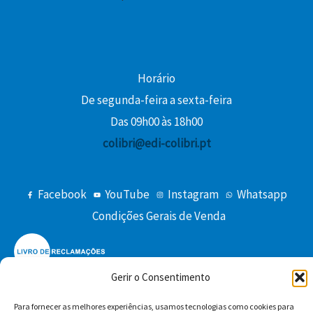
.
Horário
De segunda-feira a sexta-feira
Das 09h00 às 18h00
colibri@edi-colibri.pt
Facebook
YouTube
Instagram
Whatsapp
Condições Gerais de Venda
Gerir o Consentimento
Para fornecer as melhores experiências, usamos tecnologias como cookies para