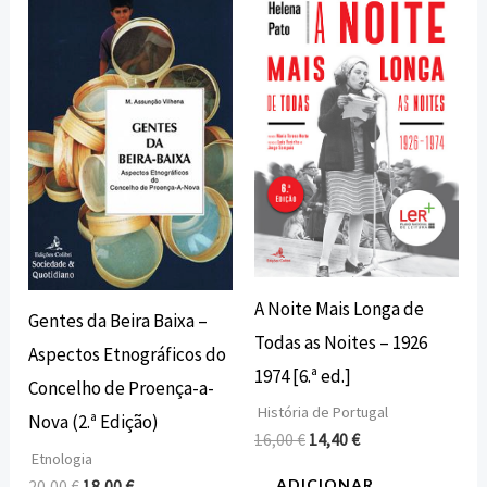
preço
preço
preço
preço
original
atual
original
atual
era:
é:
era:
é:
20,00 €.
18,00 €.
16,00 €.
14,40 €.
A Noite Mais Longa de
Gentes da Beira Baixa –
Todas as Noites – 1926
Aspectos Etnográficos do
1974 [6.ª ed.]
Concelho de Proença-a-
História de Portugal
Nova (2.ª Edição)
16,00
€
14,40
€
Etnologia
ADICIONAR
20,00
€
18,00
€