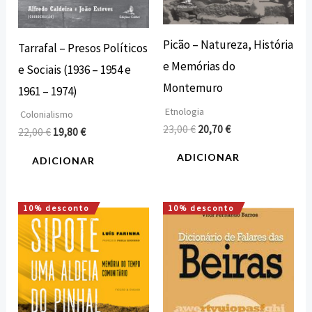
Picão – Natureza, História
Tarrafal – Presos Políticos
e Memórias do
e Sociais (1936 – 1954 e
Montemuro
1961 – 1974)
Etnologia
Colonialismo
23,00
€
20,70
€
22,00
€
19,80
€
ADICIONAR
ADICIONAR
10% desconto
10% desconto
O
O
O
O
preço
preço
preço
preço
original
atual
original
atual
era:
é:
era:
é:
18,00 €.
16,20 €.
21,50 €.
19,35 €.