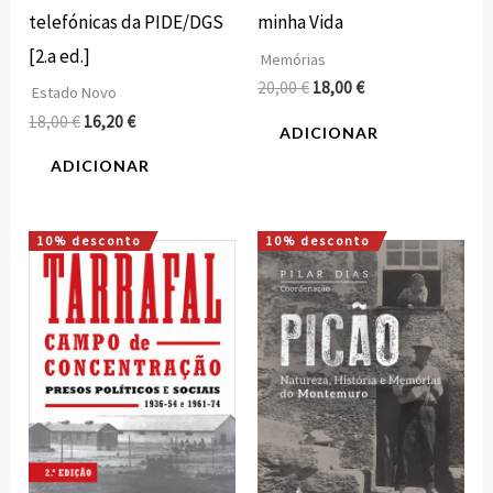
telefónicas da PIDE/DGS
minha Vida
[2.a ed.]
Memórias
20,00
€
18,00
€
Estado Novo
18,00
€
16,20
€
ADICIONAR
ADICIONAR
10% desconto
10% desconto
O
O
O
O
preço
preço
preço
preço
original
atual
original
atual
era:
é:
era:
é:
22,00 €.
19,80 €.
23,00 €.
20,70 €.