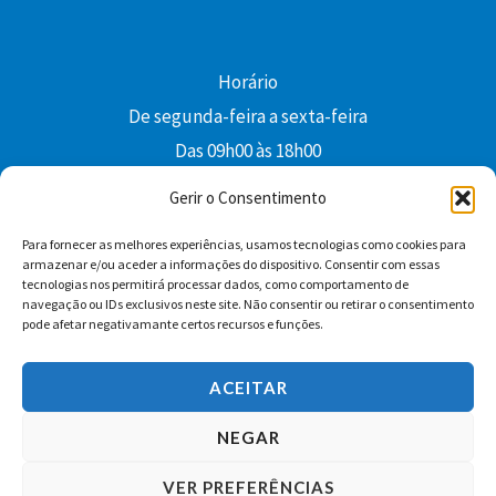
Horário
De segunda-feira a sexta-feira
Das 09h00 às 18h00
colibri@edi-colibri.pt
Gerir o Consentimento
Para fornecer as melhores experiências, usamos tecnologias como cookies para
Facebook
YouTube
Instagram
Whatsapp
armazenar e/ou aceder a informações do dispositivo. Consentir com essas
tecnologias nos permitirá processar dados, como comportamento de
Condições Gerais de Venda
navegação ou IDs exclusivos neste site. Não consentir ou retirar o consentimento
pode afetar negativamante certos recursos e funções.
ACEITAR
NEGAR
VER PREFERÊNCIAS
Copyright © 2026 Edições Colibri