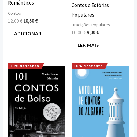
Românticos
Contos e Estórias
Contos
Populares
12,00
€
10,80
€
Tradições Populares
10,00
€
9,00
€
ADICIONAR
LER MAIS
10% desconto
10% desconto
O
O
O
O
preço
preço
preço
preço
original
atual
original
atual
era:
é:
era:
é:
7,50 €.
6,75 €.
15,00 €.
13,50 €.