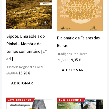
Sipote. Uma aldeia do
Dicionário de Falares das
Pinhal – Memória do
Beiras
tempo comunitário [2.ª
Tradições Populares
ed.]
21,50
€
19,35
€
História Regional e Local
ADICIONAR
18,00
€
16,20
€
ADICIONAR
10% desconto
10% desconto
O
O
O
O
preço
preço
preço
preço