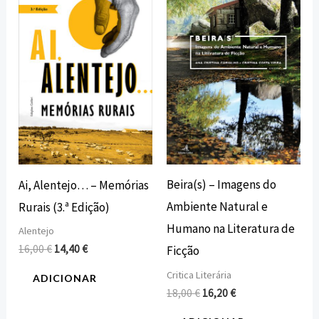
original
atual
original
atual
era:
é:
era:
é:
16,00 €.
14,40 €.
18,00 €.
16,20 €.
Beira(s) – Imagens do
Ai, Alentejo… – Memórias
Ambiente Natural e
Rurais (3.ª Edição)
Humano na Literatura de
Alentejo
16,00
€
14,40
€
Ficção
Critica Literária
ADICIONAR
18,00
€
16,20
€