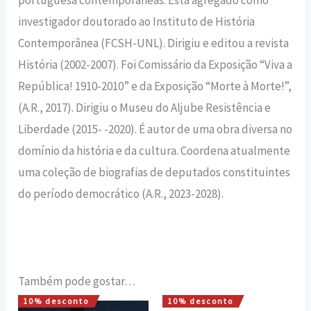
investigador doutorado ao Instituto de História
Contemporânea (FCSH-UNL). Dirigiu e editou a revista
História (2002-2007). Foi Comissário da Exposição “Viva a
República! 1910-2010” e da Exposição “Morte à Morte!”,
(A.R., 2017). Dirigiu o Museu do Aljube Resistência e
Liberdade (2015- -2020). É autor de uma obra diversa no
domínio da história e da cultura. Coordena atualmente
uma coleção de biografias de deputados constituintes
do período democrático (A.R., 2023-2028).
Também pode gostar…
10% desconto
10% desconto
O
O
O
O