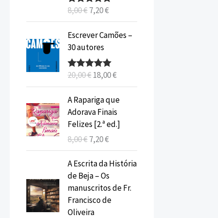
g
a
8,00
€
7,20
€
Avaliação
i
l
5.00
de 5
n
é
O
O
Escrever Camões –
a
:
p
p
30 autores
l
7
r
r
e
,
e
e
r
2
20,00
€
18,00
€
Avaliação
ç
ç
5.00
de 5
a
0
o
o
O
O
:
A Rapariga que
o
a
p
p
8
€
Adorava Finais
r
t
r
r
,
.
Felizes [2.ª ed.]
i
u
e
e
0
g
a
8,00
€
7,20
€
ç
ç
0
i
l
o
o
O
O
n
é
A Escrita da História
o
a
p
p
€
a
:
de Beja – Os
r
t
r
r
.
l
1
manuscritos de Fr.
i
u
e
e
e
8
Francisco de
g
a
ç
ç
r
,
Oliveira
i
l