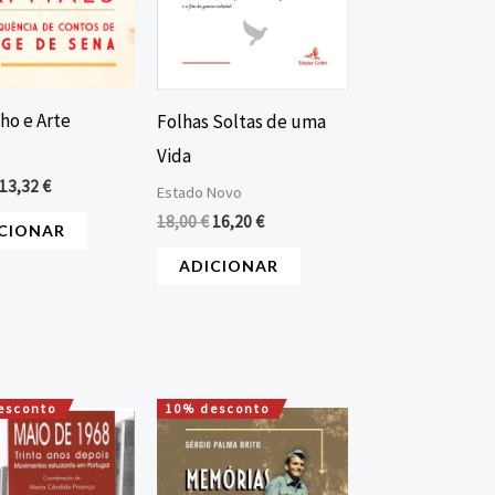
o e Arte
Folhas Soltas de uma
Vida
13,32
€
Estado Novo
18,00
€
16,20
€
CIONAR
ADICIONAR
esconto
10% desconto
O
O
O
O
preço
preço
preço
preço
original
atual
original
atual
era:
é:
era:
é: