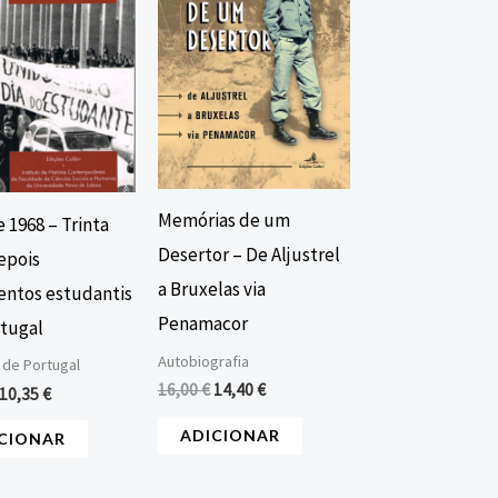
11,50 €.
10,35 €.
16,00 €.
14,40 €.
Memórias de um
 1968 – Trinta
Desertor – De Aljustrel
epois
a Bruxelas via
ntos estudantis
Penamacor
tugal
Autobiografia
 de Portugal
16,00
€
14,40
€
10,35
€
ADICIONAR
CIONAR