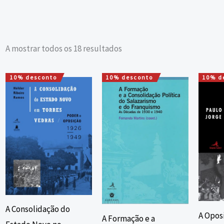
A mostrar todos os 18 resultados
10% desconto
10% desconto
10% d
O
O
O
O
preço
preço
preço
preço
original
atual
original
atual
era:
é:
era:
é:
15,00 €.
13,50 €.
17,00 €.
15,30 €.
A Consolidação do
A Opos
A Formação e a