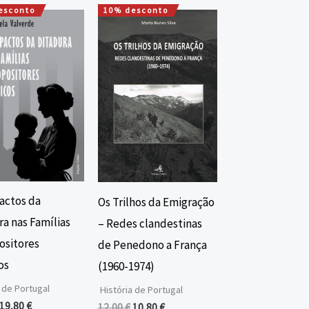
esconto
10% desconto
O
O
O
O
preço
preço
preço
preço
original
atual
original
atual
era:
é:
era:
é:
22,00 €.
19,80 €.
12,00 €.
10,80 €.
actos da
Os Trilhos da Emigração
a nas Famílias
– Redes clandestinas
ositores
de Penedono a França
os
(1960-1974)
 de Portugal
História de Portugal
19,80
€
12,00
€
10,80
€