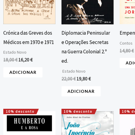
Crónica das Greves dos
Empenh
Diplomacia Peninsular
Médicos em 1970 e 1971
e Operações Secretas
Contos
14,80
€
na Guerra Colonial 2.º
Estado Novo
18,00
€
16,20
€
ed.
ADI
Estado Novo
ADICIONAR
22,00
€
19,80
€
ADICIONAR
10% desconto
10% desconto
10% d
O
O
O
O
preço
preço
preço
preço
original
atual
original
atual
era:
é:
era:
é: