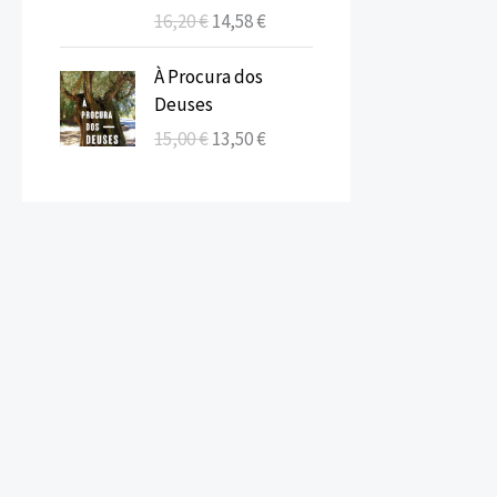
o
o
a
0
16,20
€
14,58
€
n
é
o
a
:
0
a
:
r
t
O
O
2
À Procura dos
l
7
i
u
p
p
0
€
Deuses
e
,
g
a
r
r
,
.
r
2
15,00
€
13,50
€
i
l
e
e
0
a
0
n
é
ç
ç
0
:
a
:
o
o
8
€
l
1
o
a
€
,
.
e
4
r
t
.
0
r
,
i
u
0
a
5
g
a
:
8
i
l
€
1
n
é
.
6
€
a
:
,
.
l
1
2
e
3
0
r
,