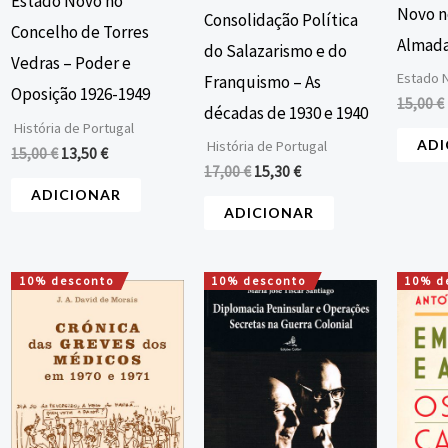
Estado Novo no
Novo n
Consolidação Política
Concelho de Torres
Almad
do Salazarismo e do
Vedras – Poder e
Estado 
Franquismo – As
Oposição 1926-1949
15,00
€
décadas de 1930 e 1940
História de Portugal
ADI
História de Portugal
15,00
€
13,50
€
17,00
€
15,30
€
ADICIONAR
ADICIONAR
10% desconto
10% desconto
10% d
O
O
O
O
preço
preço
preço
preço
original
atual
original
atual
era:
é:
era:
é:
18,00 €.
16,20 €.
22,00 €.
19,80 €.