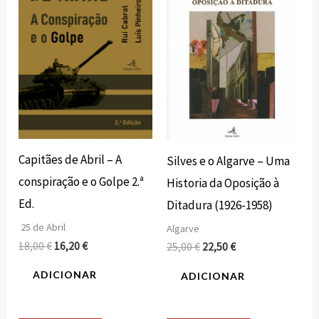
18,00 €.
16,20 €.
25,00 €.
22,50 €.
Capitães de Abril – A
Silves e o Algarve – Uma
conspiração e o Golpe 2.ª
Historia da Oposição à
Ed.
Ditadura (1926-1958)
25 de Abril
Algarve
18,00
€
16,20
€
25,00
€
22,50
€
ADICIONAR
ADICIONAR