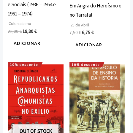
e Sociais (1936 – 1954 e
Em Angra do Heroísmo e
1961 – 1974)
no Tarrafal
Colonialismo
25 de Abril
22,00
€
19,80
€
7,50
€
6,75
€
ADICIONAR
ADICIONAR
10% desconto
10% desconto
O
O
O
O
preço
preço
preço
preço
original
atual
original
atual
era:
é:
era:
é:
19,08 €.
17,17 €.
13,60 €.
12,24 €.
OUT OF STOCK