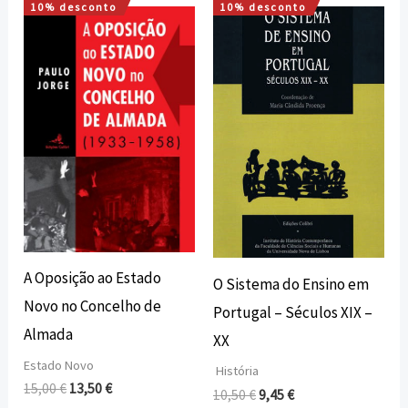
10% desconto
10% desconto
O
O
O
O
preço
preço
preço
preço
original
atual
original
atual
era:
é:
era:
é:
15,00 €.
13,50 €.
10,50 €.
9,45 €.
A Oposição ao Estado
O Sistema do Ensino em
Novo no Concelho de
Portugal – Séculos XIX –
Almada
XX
Estado Novo
História
15,00
€
13,50
€
10,50
€
9,45
€