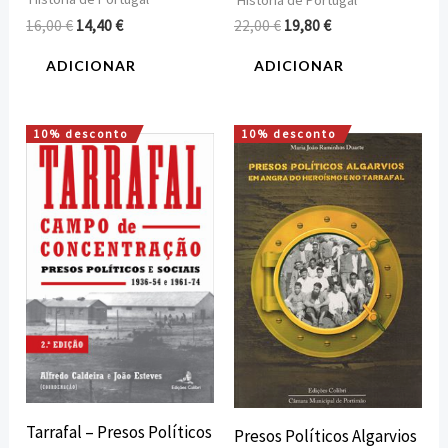
16,00
€
14,40
€
22,00
€
19,80
€
ADICIONAR
ADICIONAR
10% desconto
10% desconto
O
O
O
O
preço
preço
preço
preço
original
atual
original
atual
era:
é:
era:
é:
22,00 €.
19,80 €.
7,50 €.
6,75 €.
Tarrafal – Presos Políticos
Presos Políticos Algarvios