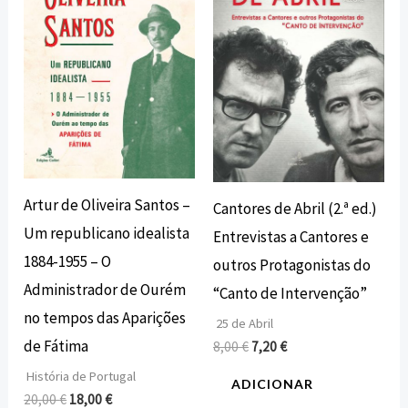
20,00 €.
18,00 €.
8,00 €.
7,20 €.
Artur de Oliveira Santos –
Cantores de Abril (2.ª ed.)
Um republicano idealista
Entrevistas a Cantores e
1884-1955 – O
outros Protagonistas do
Administrador de Ourém
“Canto de Intervenção”
no tempos das Aparições
25 de Abril
de Fátima
8,00
€
7,20
€
História de Portugal
ADICIONAR
20,00
€
18,00
€