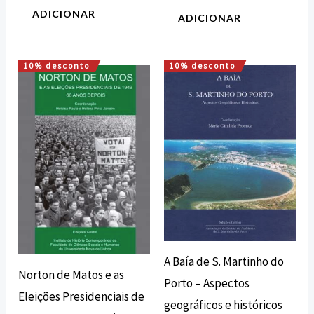
ADICIONAR
ADICIONAR
10% desconto
10% desconto
O
O
O
O
preço
preço
preço
preço
original
atual
original
atual
era:
é:
era:
é:
7,00 €.
6,30 €.
20,00 €.
18,00 €.
A Baía de S. Martinho do
Norton de Matos e as
Porto – Aspectos
Eleições Presidenciais de
geográficos e históricos