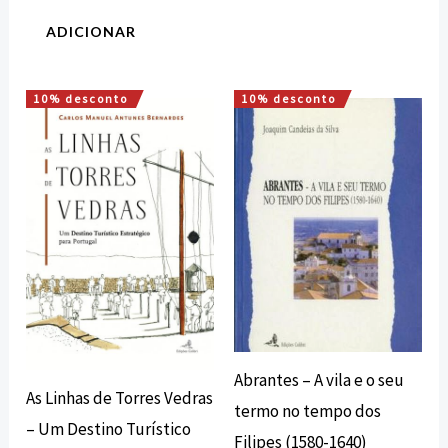
ADICIONAR
10% desconto
10% desconto
O
O
O
O
preço
preço
preço
preço
original
atual
original
atual
era:
é:
era:
é:
18,00 €.
16,20 €.
26,20 €.
23,58 €.
Abrantes – A vila e o seu
As Linhas de Torres Vedras
termo no tempo dos
– Um Destino Turístico
Filipes (1580-1640)