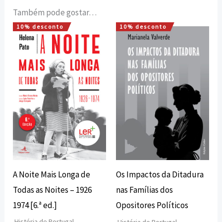
Também pode gostar…
10% desconto
10% desconto
O
O
O
O
preço
preço
preço
preço
original
atual
original
atual
era:
é:
era:
é:
16,00 €.
14,40 €.
22,00 €.
19,80 €.
A Noite Mais Longa de
Os Impactos da Ditadura
Todas as Noites – 1926
nas Famílias dos
1974 [6.ª ed.]
Opositores Políticos
História de Portugal
História de Portugal