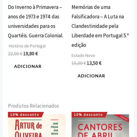
Do Inverno à Primavera –
Memórias de uma
anos de 1973 e 1974: das
Falsificadora – A Luta na
universidades para os
Clandestinidade pela
Quartéis. Guerra Colonial.
Liberdade em Portugal 5.ª
edição
História de Portugal
22,00
€
19,80
€
Estado Novo
15,00
€
13,50
€
ADICIONAR
ADICIONAR
Produtos Relacionados
10% desconto
10% desconto
O
O
O
O
preço
preço
preço
preço
original
atual
original
atual
era:
é:
era:
é: