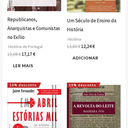
Republicanos,
Um Século de Ensino da
Anarquistas e Comunistas
História
no Exílio
História
13,60
€
12,24
€
História de Portugal
19,08
€
17,17
€
ADICIONAR
LER MAIS
10% desconto
10% desconto
O
O
O
O
preço
preço
preço
preço
original
atual
original
atual
era:
é:
era:
é:
15,00 €.
13,50 €.
15,00 €.
13,50 €.