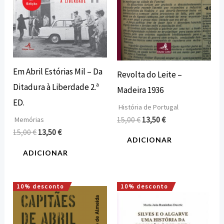
Em Abril Estórias Mil – Da
Revolta do Leite –
Ditadura à Liberdade 2.ª
Madeira 1936
ED.
História de Portugal
15,00
€
13,50
€
Memórias
15,00
€
13,50
€
ADICIONAR
ADICIONAR
10% desconto
10% desconto
O
O
O
O
preço
preço
preço
preço
original
atual
original
atual
era:
é:
era:
é: