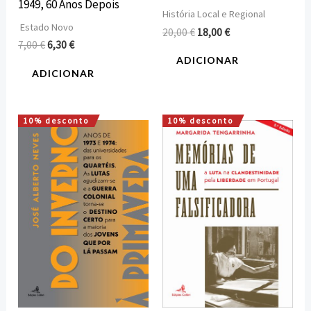
1949, 60 Anos Depois
História Local e Regional
Estado Novo
20,00
€
18,00
€
7,00
€
6,30
€
ADICIONAR
ADICIONAR
10% desconto
10% desconto
O
O
O
O
preço
preço
preço
preço
original
atual
original
atual
era:
é:
era:
é:
22,00 €.
19,80 €.
15,00 €.
13,50 €.