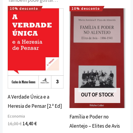
10% desconto
10% desconto
O
O
O
O
preço
preço
preço
preço
original
atual
original
atual
era:
é:
era:
é:
16,00 €.
14,40 €.
12,00 €.
10,80 €.
OUT OF STOCK
A Verdade Única e a
Heresia de Pensar [2.ª Ed]
Economia
Família e Poder no
16,00
€
14,40
€
Alentejo – Elites de Avis