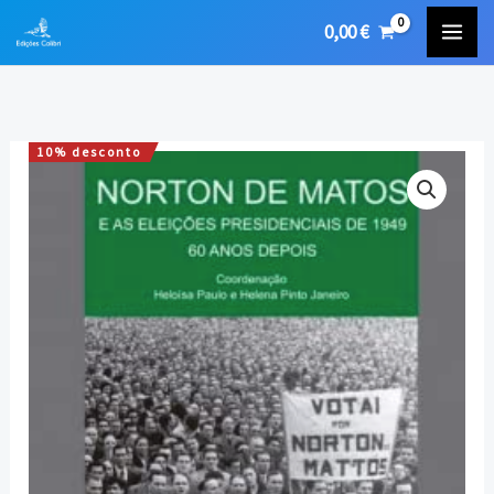
Skip
0,00
€
to
content
10% desconto
Quantidade
O
O
de
preço
preço
Norton
de
original
atual
Matos
era:
é:
e
as
7,00 €.
6,30 €.
Eleições
Presidenciais
de