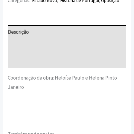
Categorias:
Estado Novo
,
História de Portugal
,
Oposição
Descrição
Informação adicional
Avaliações (0)
Coordenação da obra: Heloísa Paulo e Helena Pinto
Janeiro
Também pode gostar…