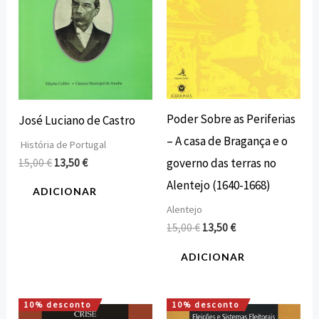
Poder Sobre as Periferias
José Luciano de Castro
– A casa de Bragança e o
História de Portugal
governo das terras no
15,00
€
13,50
€
Alentejo (1640-1668)
ADICIONAR
Alentejo
15,00
€
13,50
€
ADICIONAR
10% desconto
10% desconto
O
O
O
O