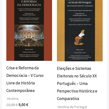
preço
preço
preço
preço
original
atual
original
atual
era:
é:
era:
é:
10,00 €.
9,00 €.
17,00 €.
15,30 €.
Crise e Reforma da
Eleições e Sistemas
Democracia – V Curso
Eleitorais no Século XX
Livre de História
Português – Uma
Contemporânea
Perspectiva Histórica e
Comparativa
História
10,00
€
9,00
€
História de Portugal