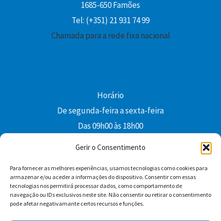
1685-650 Famões
Tel: (+351) 21 931 74 99
Chamada para a rede fixa nacional
Horário
De segunda-feira a sexta-feira
Das 09h00 às 18h00
colibri@edi-colibri.pt
Gerir o Consentimento
Para fornecer as melhores experiências, usamos tecnologias como cookies para
Facebook
YouTube
Instagram
Whatsapp
armazenar e/ou aceder a informações do dispositivo. Consentir com essas
tecnologias nos permitirá processar dados, como comportamento de
Condições Gerais de Venda
navegação ou IDs exclusivos neste site. Não consentir ou retirar o consentimento
pode afetar negativamante certos recursos e funções.