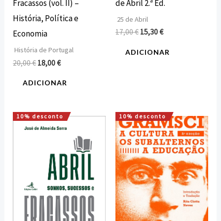
de Abril 2.ª Ed.
Fracassos (vol. II) –
História, Política e
25 de Abril
17,00
€
15,30
€
Economia
História de Portugal
ADICIONAR
20,00
€
18,00
€
ADICIONAR
10% desconto
10% desconto
O
O
O
O
preço
preço
preço
preço
original
atual
original
atual
era:
é:
era:
é:
20,00 €.
18,00 €.
12,00 €.
10,80 €.