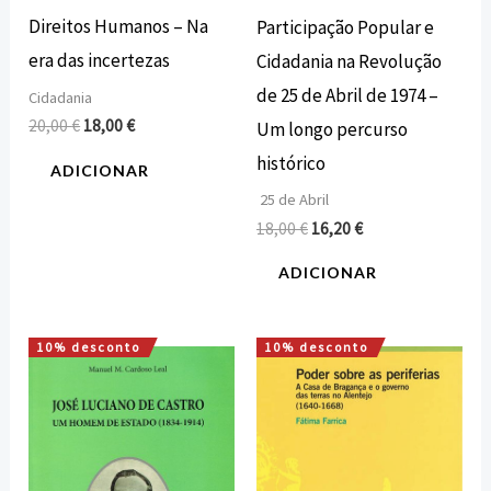
Direitos Humanos – Na
Participação Popular e
era das incertezas
Cidadania na Revolução
de 25 de Abril de 1974 –
Cidadania
20,00
€
18,00
€
Um longo percurso
histórico
ADICIONAR
25 de Abril
18,00
€
16,20
€
ADICIONAR
10% desconto
10% desconto
O
O
O
O
preço
preço
preço
preço
original
atual
original
atual
era:
é:
era:
é:
15,00 €.
13,50 €.
15,00 €.
13,50 €.