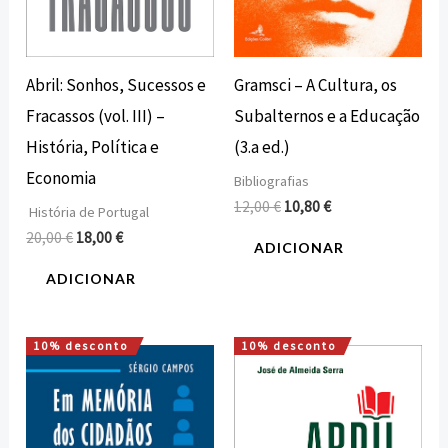
Gramsci – A Cultura, os
Abril: Sonhos, Sucessos e
Subalternos e a Educação
Fracassos (vol. III) –
(3.a ed.)
História, Política e
Economia
Bibliografias
12,00
€
10,80
€
História de Portugal
20,00
€
18,00
€
ADICIONAR
ADICIONAR
10% desconto
10% desconto
O
O
O
O
preço
preço
preço
preço
original
atual
original
atual
era:
é:
era:
é:
15,00 €.
13,50 €.
20,00 €.
18,00 €.