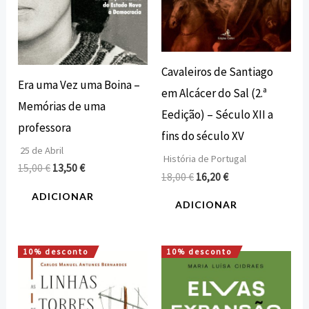
Cavaleiros de Santiago
Era uma Vez uma Boina –
em Alcácer do Sal (2.ª
Memórias de uma
Eedição) – Século XII a
professora
fins do século XV
25 de Abril
História de Portugal
15,00
€
13,50
€
18,00
€
16,20
€
ADICIONAR
ADICIONAR
10% desconto
10% desconto
O
O
O
O
preço
preço
preço
preço
original
atual
original
atual
era:
é:
era:
é: