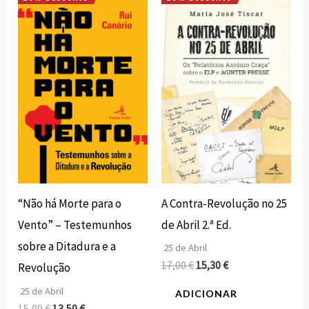
O
O
O
O
preço
preço
preço
preço
original
atual
original
atual
era:
é:
era:
é:
15,00 €.
13,50 €.
17,00 €.
15,30 €.
A Contra-Revolução no 25
“Não há Morte para o
de Abril 2.ª Ed.
Vento” – Testemunhos
sobre a Ditadura e a
25 de Abril
17,00
€
15,30
€
Revolução
25 de Abril
ADICIONAR
15,00
€
13,50
€