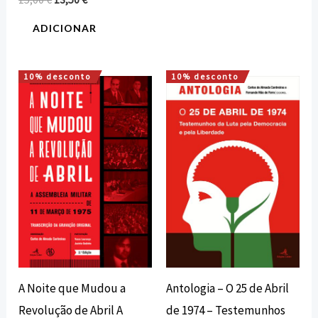
ADICIONAR
10% desconto
10% desconto
O
O
O
O
preço
preço
preço
preço
original
atual
original
atual
era:
é:
era:
é:
18,00 €.
16,20 €.
20,00 €.
18,00 €.
Antologia – O 25 de Abril
A Noite que Mudou a
de 1974 – Testemunhos
Revolução de Abril A