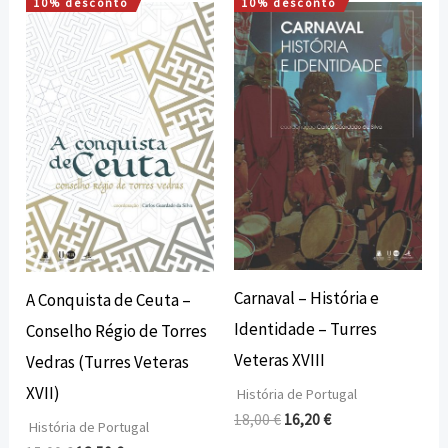
10% desconto
10% desconto
O
O
O
O
preço
preço
preço
preço
original
atual
original
atual
era:
é:
era:
é:
15,00 €.
13,50 €.
18,00 €.
16,20 €.
Carnaval – História e
A Conquista de Ceuta –
Identidade – Turres
Conselho Régio de Torres
Veteras XVIII
Vedras (Turres Veteras
XVII)
História de Portugal
18,00
€
16,20
€
História de Portugal