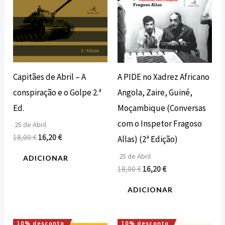
Capitães de Abril – A
A PIDE no Xadrez Africano
conspiração e o Golpe 2.ª
Angola, Zaire, Guiné,
Ed.
Moçambique (Conversas
com o Inspetor Fragoso
25 de Abril
18,00
€
16,20
€
Allas) (2ª Edição)
25 de Abril
ADICIONAR
18,00
€
16,20
€
ADICIONAR
10% desconto
10% desconto