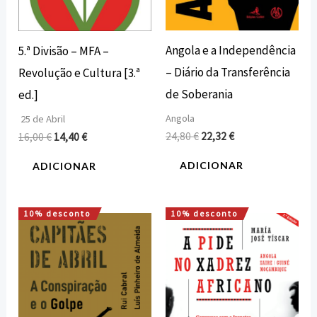
Angola e a Independência
5.ª Divisão – MFA –
– Diário da Transferência
Revolução e Cultura [3.ª
de Soberania
ed.]
Angola
25 de Abril
24,80
€
22,32
€
16,00
€
14,40
€
ADICIONAR
ADICIONAR
10% desconto
10% desconto
O
O
O
O
preço
preço
preço
preço
original
atual
original
atual
era:
é:
era:
é:
18,00 €.
16,20 €.
18,00 €.
16,20 €.