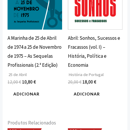
A Marinha de 25 de Abril
Abril: Sonhos, Sucessos e
de 1974 a 25 de Novembro
Fracassos (vol. I) –
de 1975 – As Sequelas
História, Política e
Profissionais (2.ª Edição)
Economia
25 de Abril
História de Portugal
12,00
€
10,80
€
20,00
€
18,00
€
ADICIONAR
ADICIONAR
Produtos Relacionados