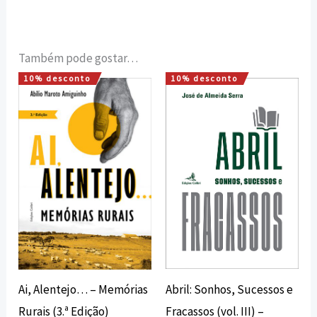
Também pode gostar…
10% desconto
10% desconto
O
O
O
O
preço
preço
preço
preço
original
atual
original
atual
era:
é:
era:
é:
16,00 €.
14,40 €.
20,00 €.
18,00 €.
Abril: Sonhos, Sucessos e
Ai, Alentejo… – Memórias
Fracassos (vol. III) –
Rurais (3.ª Edição)