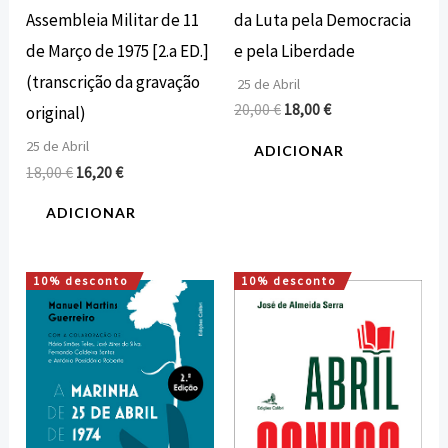
da Luta pela Democracia
Assembleia Militar de 11
e pela Liberdade
de Março de 1975 [2.a ED.]
(transcrição da gravação
25 de Abril
20,00
€
18,00
€
original)
25 de Abril
ADICIONAR
18,00
€
16,20
€
ADICIONAR
10% desconto
10% desconto
O
O
O
O
preço
preço
preço
preço
original
atual
original
atual
era:
é:
era:
é:
12,00 €.
10,80 €.
20,00 €.
18,00 €.