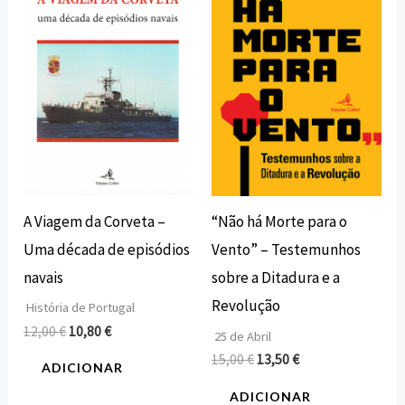
era:
é:
era:
é:
12,00 €.
10,80 €.
15,00 €.
13,50 €.
A Viagem da Corveta –
“Não há Morte para o
Uma década de episódios
Vento” – Testemunhos
navais
sobre a Ditadura e a
Revolução
História de Portugal
12,00
€
10,80
€
25 de Abril
15,00
€
13,50
€
ADICIONAR
ADICIONAR