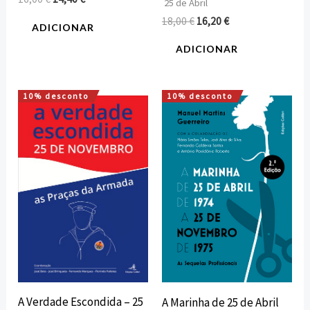
25 de Abril
18,00
€
16,20
€
ADICIONAR
ADICIONAR
10% desconto
10% desconto
O
O
O
O
preço
preço
preço
preço
original
atual
original
atual
era:
é:
era:
é:
12,00 €.
10,80 €.
12,00 €.
10,80 €.
A Verdade Escondida – 25
A Marinha de 25 de Abril