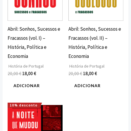
Abril: Sonhos, Sucessos e
Abril: Sonhos, Sucessos e
Fracassos (vol. I) –
Fracassos (vol. II) –
História, Política e
História, Política e
Economia
Economia
História de Portugal
História de Portugal
20,00
€
18,00
€
20,00
€
18,00
€
ADICIONAR
ADICIONAR
10% desconto
O
O
preço
preço
original
atual
era:
é:
18,00 €.
16,20 €.