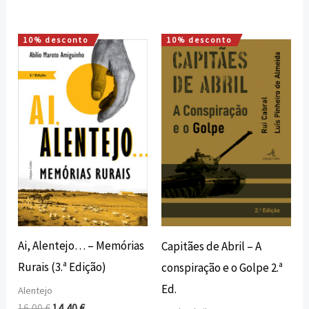
10% desconto
10% desconto
O
O
O
O
preço
preço
preço
preço
original
atual
original
atual
era:
é:
era:
é:
16,00 €.
14,40 €.
18,00 €.
16,20 €.
Ai, Alentejo… – Memórias
Capitães de Abril – A
Rurais (3.ª Edição)
conspiração e o Golpe 2.ª
Ed.
Alentejo
16,00
€
14,40
€