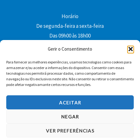
Horário
De segunda-feira a sexta-feira
Das 09h00 às 18h00
colibri@edi-colibri.pt
Gerir o Consentimento
Para fornecer as melhores experiências, usamos tecnologias como cookies para
Facebook
YouTube
Instagram
Whatsapp
armazenar e/ou aceder a informações do dispositivo. Consentir com essas
tecnologias nos permitirá processar dados, como comportamento de
Condições Gerais de Venda
navegação ou IDs exclusivos neste site. Não consentir ou retirar o consentimento
pode afetar negativamante certos recursos e funções.
ACEITAR
NEGAR
VER PREFERÊNCIAS
Copyright © 2026 Edições Colibri