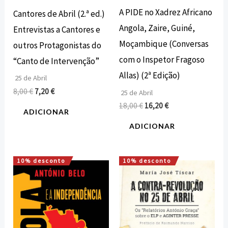
A PIDE no Xadrez Africano
Cantores de Abril (2.ª ed.)
Angola, Zaire, Guiné,
Entrevistas a Cantores e
Moçambique (Conversas
outros Protagonistas do
com o Inspetor Fragoso
“Canto de Intervenção”
Allas) (2ª Edição)
25 de Abril
8,00
€
7,20
€
25 de Abril
18,00
€
16,20
€
ADICIONAR
ADICIONAR
10% desconto
10% desconto
O
O
O
O
preço
preço
preço
preço
original
atual
original
atual
era:
é:
era:
é:
24,80 €.
22,32 €.
17,00 €.
15,30 €.