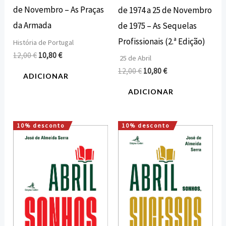
de Novembro – As Praças
de 1974 a 25 de Novembro
da Armada
de 1975 – As Sequelas
Profissionais (2.ª Edição)
História de Portugal
12,00
€
10,80
€
25 de Abril
12,00
€
10,80
€
ADICIONAR
ADICIONAR
10% desconto
10% desconto
O
O
O
O
preço
preço
preço
preço
original
atual
original
atual
era:
é:
era:
é:
20,00 €.
18,00 €.
20,00 €.
18,00 €.