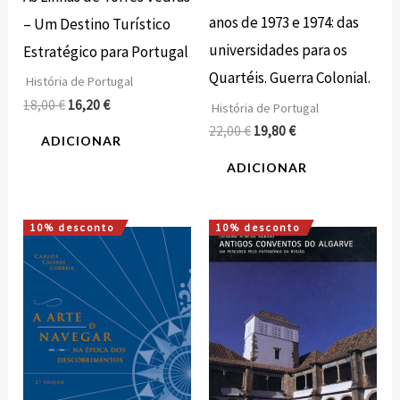
anos de 1973 e 1974: das
– Um Destino Turístico
universidades para os
Estratégico para Portugal
Quartéis. Guerra Colonial.
História de Portugal
18,00
€
16,20
€
História de Portugal
22,00
€
19,80
€
ADICIONAR
ADICIONAR
10% desconto
10% desconto
O
O
O
O
preço
preço
preço
preço
original
atual
original
atual
era:
é:
era:
é:
12,00 €.
10,80 €.
30,00 €.
27,00 €.