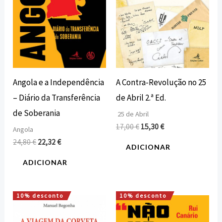
Angola e a Independência
A Contra-Revolução no 25
– Diário da Transferência
de Abril 2.ª Ed.
de Soberania
25 de Abril
17,00
€
15,30
€
Angola
24,80
€
22,32
€
ADICIONAR
ADICIONAR
10% desconto
10% desconto
O
O
O
O
preço
preço
preço
preço
original
atual
original
atual