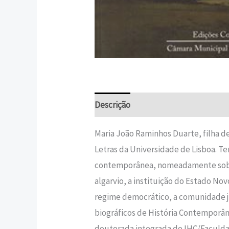
Descrição
Informação adicional
Maria João Raminhos Duarte, filha d
Letras da Universidade de Lisboa. Tem
contemporânea, nomeadamente sobre o
algarvio, a instituição do Estado No
regime democrático, a comunidade ju
biográficos de História Contemporâne
doutorada integrada do IHC/Faculdad