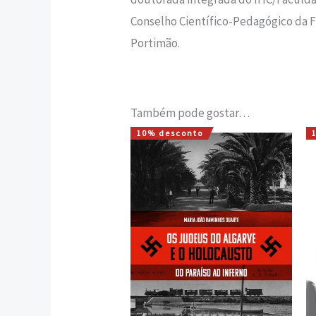
Conselho Científico-Pedagógico da F
Portimão.
Também pode gostar…
10% desconto
O
O
preço
preço
original
atual
era:
é:
20,00 €.
18,00 €.