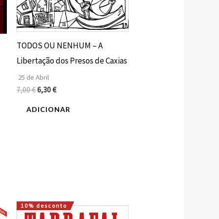
TODOS OU NENHUM – A
Libertação dos Presos de Caxias
25 de Abril
7,00
€
6,30
€
ADICIONAR
10% desconto
O
O
preço
preço