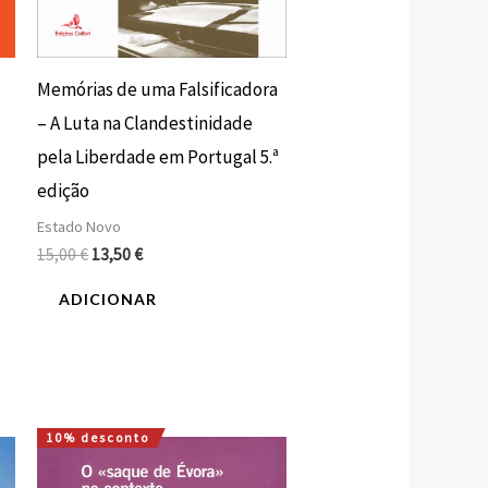
Memórias de uma Falsificadora
– A Luta na Clandestinidade
pela Liberdade em Portugal 5.ª
edição
Estado Novo
15,00
€
13,50
€
ADICIONAR
10% desconto
O
O
preço
preço
original
atual