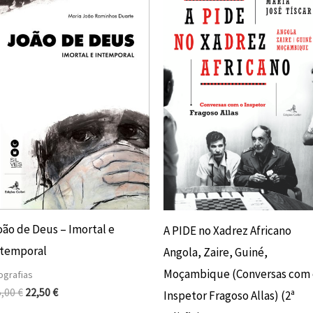
original
atual
original
atual
era:
é:
era:
é:
25,00 €.
22,50 €.
18,00 €.
16,20 €.
oão de Deus – Imortal e
A PIDE no Xadrez Africano
ntemporal
Angola, Zaire, Guiné,
Moçambique (Conversas com 
ografias
5,00
€
22,50
€
Inspetor Fragoso Allas) (2ª