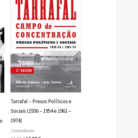
original
atual
era:
é:
22,00 €.
19,80 €.
Tarrafal – Presos Políticos e
Sociais (1936 – 1954 e 1961 –
1974)
o
Colonialismo