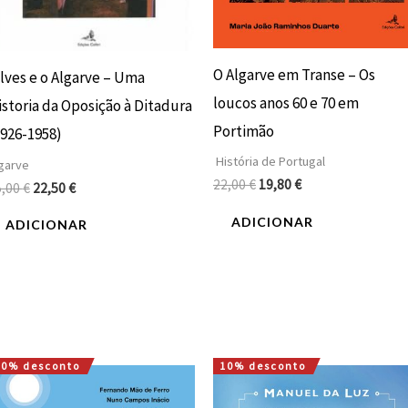
O Algarve em Transe – Os
ilves e o Algarve – Uma
loucos anos 60 e 70 em
istoria da Oposição à Ditadura
Portimão
1926-1958)
História de Portugal
garve
22,00
€
19,80
€
5,00
€
22,50
€
ADICIONAR
ADICIONAR
10% desconto
10% desconto
O
O
O
O
preço
preço
preço
preço
original
atual
original
atual