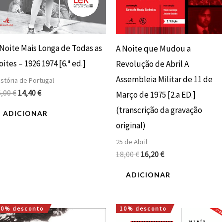
 Noite Mais Longa de Todas as
A Noite que Mudou a
ites – 1926 1974 [6.ª ed.]
Revolução de Abril A
Assembleia Militar de 11 de
stória de Portugal
6,00
€
14,40
€
Março de 1975 [2.a ED.]
(transcrição da gravação
ADICIONAR
original)
25 de Abril
18,00
€
16,20
€
ADICIONAR
10% desconto
10% desconto
O
O
O
O
preço
preço
preço
preço