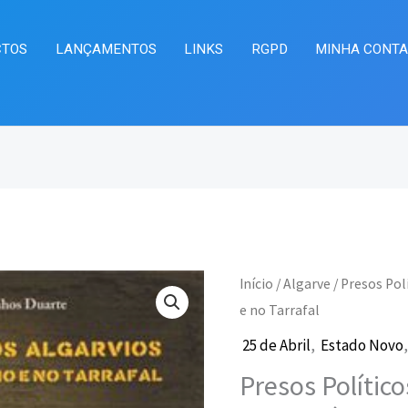
CTOS
LANÇAMENTOS
LINKS
RGPD
MINHA CONT
Quantidade
Início
/
Algarve
/ Presos Pol
O
O
de
e no Tarrafal
preço
preç
Presos
25 de Abril
,
Estado Novo
Políticos
original
atua
Presos Polític
Algarvios