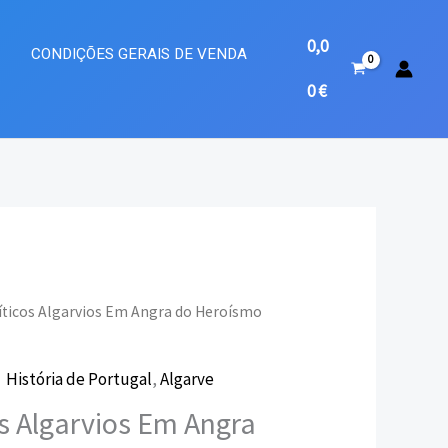
0,0
A
CONDIÇÕES GERAIS DE VENDA
0
€
íticos Algarvios Em Angra do Heroísmo
o
,
História de Portugal
,
Algarve
l
os Algarvios Em Angra