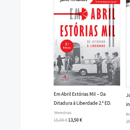
original
atual
era:
é:
15,00 €.
13,50 €.
Em Abril Estórias Mil – Da
J
Ditadura à Liberdade 2.ª ED.
i
Memórias
Bi
15,00
€
13,50
€
2