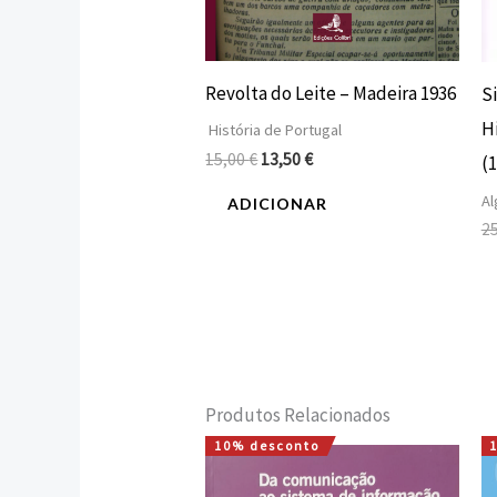
Revolta do Leite – Madeira 1936
S
H
História de Portugal
15,00
€
13,50
€
(
Al
ADICIONAR
2
Produtos Relacionados
10% desconto
O
O
preço
preço
original
atual