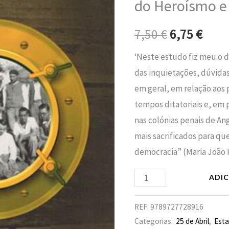
do Heroísmo e 
era:
é:
Em
Angra
7,50 €.
6,75 
7,50
€
6,75
€
do
‘Neste estudo fiz meu o d
Heroísmo
das inquietações, dúvidas
e
em geral, em relação aos 
no
tempos ditatoriais e, em 
Tarrafal
nas colónias penais de An
mais sacrificados para qu
democracia” (Maria João 
ADI
REF:
9789727728916
Categorias:
25 de Abril
,
Esta