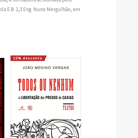
la E.B. 2,3 Eng. Nuno Mergulhão, em
10% desconto
O
O
preço
preço
original
atual
era:
é:
7,00 €.
6,30 €.