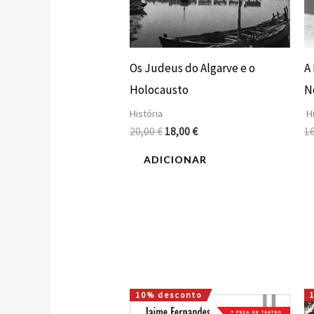
Os Judeus do Algarve e o
A
Holocausto
No
História
Hi
20,00
€
18,00
€
1
ADICIONAR
10% desconto
O
O
preço
preço