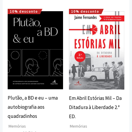
10% desconto
10% desconto
O
O
O
O
preço
preço
preço
preço
original
atual
original
atual
era:
é:
era:
é:
25,00 €.
22,50 €.
15,00 €.
13,50 €.
Plutão, a BD e eu – uma
Em Abril Estórias Mil – Da
autobiografia aos
Ditadura à Liberdade 2.ª
quadradinhos
ED.
Memórias
Memórias