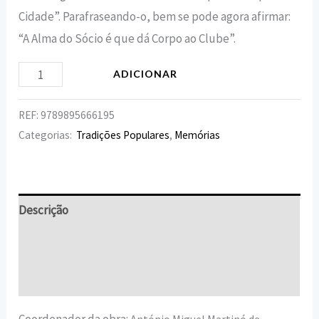
Cidade”. Parafraseando-o, bem se pode agora afirmar:
“A Alma do Sócio é que dá Corpo ao Clube”.
ADICIONAR
REF:
9789895666195
Categorias:
Tradições Populares
,
Memórias
Descrição
Informação adicional
Avaliações (0)
Coordenador da obra:
António Miguel Martinó de