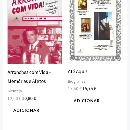
era:
é:
era:
é:
12,00 €.
10,80 €.
17,50 €.
15,75 €.
Até Aqui!
Arronches com Vida –
Memórias e Afetos
Biografias
17,50
€
15,75
€
Alentejo
12,00
€
10,80
€
ADICIONAR
ADICIONAR