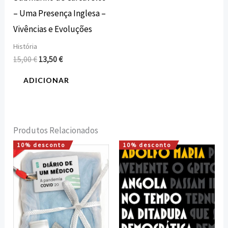
– Uma Presença Inglesa –
Vivências e Evoluções
História
15,00
€
13,50
€
ADICIONAR
Produtos Relacionados
10% desconto
10% desconto
O
O
O
O
preço
preço
preço
preço
original
atual
original
atual
era:
é:
era:
é:
15,00 €.
13,50 €.
15,00 €.
13,50 €.