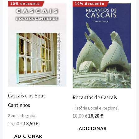
10% desconto
10% desconto
O
O
O
O
preço
preço
preço
preço
original
atual
original
atual
era:
é:
era:
é:
15,00 €.
13,50 €.
18,00 €.
16,20 €.
Cascais e os Seus
Recantos de Cascais
Cantinhos
História Local e Regional
Sem categoria
18,00
€
16,20
€
15,00
€
13,50
€
ADICIONAR
ADICIONAR