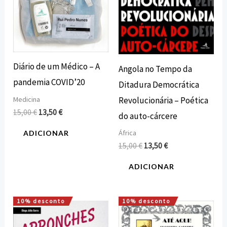
Diário de um Médico – A
Angola no Tempo da
pandemia COVID’20
Ditadura Democrática
Revolucionária – Poética
Medicina
15,00
€
13,50
€
do auto-cárcere
África
ADICIONAR
15,00
€
13,50
€
ADICIONAR
10% desconto
10% desconto
O
O
O
O
preço
preço
preço
preço
original
atual
original
atual