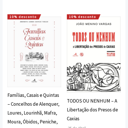
10% desconto
10% desconto
O
O
O
O
preço
preço
preço
preço
original
atual
original
atual
era:
é:
era:
é:
75,00 €.
67,50 €.
7,00 €.
6,30 €.
Famílias, Casais e Quintas
TODOS OU NENHUM – A
– Concelhos de Alenquer,
Libertação dos Presos de
Loures, Lourinhã, Mafra,
Caxias
Moura, Óbidos, Peniche,