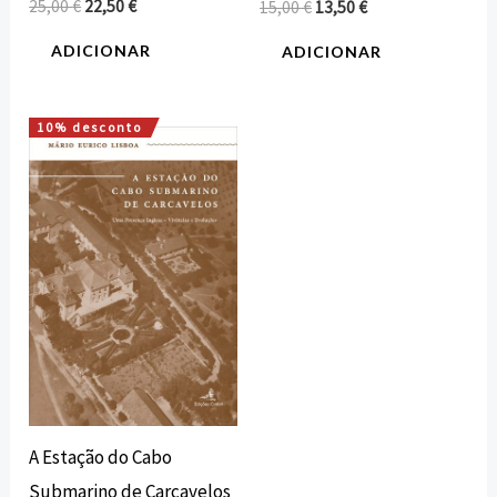
25,00
€
22,50
€
15,00
€
13,50
€
ADICIONAR
ADICIONAR
10% desconto
O
O
preço
preço
original
atual
era:
é:
15,00 €.
13,50 €.
A Estação do Cabo
Submarino de Carcavelos