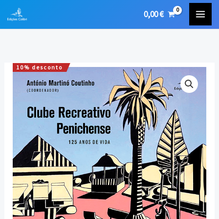
Skip
0,00
€
to
content
10% desconto
Quantidade
O
O
de
preço
preço
Clube
Recreativo
original
atual
Penichense
era:
é:
–
125
20,00 €.
18,00 €.
Anos
de
Vida