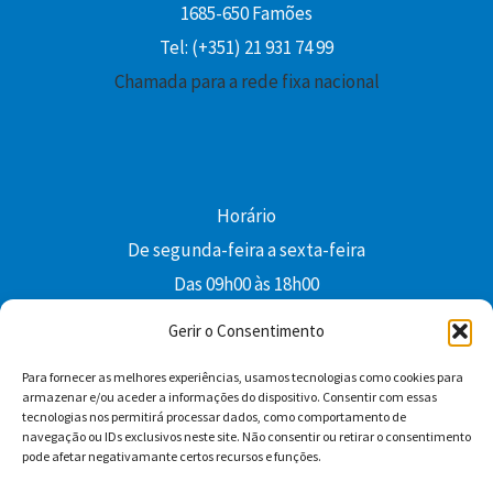
1685-650 Famões
Tel: (+351) 21 931 74 99
Chamada para a rede fixa nacional
Horário
De segunda-feira a sexta-feira
Das 09h00 às 18h00
colibri@edi-colibri.pt
Gerir o Consentimento
Para fornecer as melhores experiências, usamos tecnologias como cookies para
Facebook
YouTube
Instagram
Whatsapp
armazenar e/ou aceder a informações do dispositivo. Consentir com essas
tecnologias nos permitirá processar dados, como comportamento de
Condições Gerais de Venda
navegação ou IDs exclusivos neste site. Não consentir ou retirar o consentimento
pode afetar negativamante certos recursos e funções.