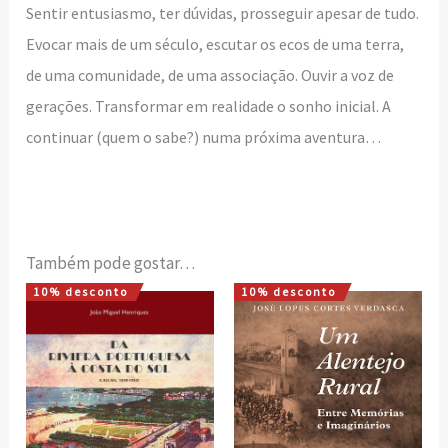
Sentir entusiasmo, ter dúvidas, prosseguir apesar de tudo.
Evocar mais de um século, escutar os ecos de uma terra,
de uma comunidade, de uma associação. Ouvir a voz de
gerações. Transformar em realidade o sonho inicial. A
continuar (quem o sabe?) numa próxima aventura…
Também pode gostar…
10% desconto
10% desconto
O
O
O
O
preço
preço
preço
preço
original
atual
original
atual
era:
é:
era:
é:
25,00 €.
22,50 €.
12,00 €.
10,80 €.