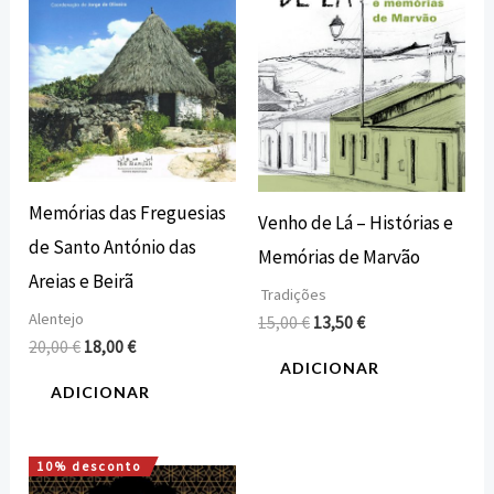
Memórias das Freguesias
Venho de Lá – Histórias e
de Santo António das
Memórias de Marvão
Areias e Beirã
Tradições
Alentejo
15,00
€
13,50
€
20,00
€
18,00
€
ADICIONAR
ADICIONAR
10% desconto
O
O