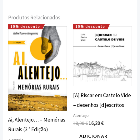
Produtos Relacionados
10% desconto
10% desconto
O
O
O
O
preço
preço
preço
preço
original
atual
original
atual
era:
é:
era:
é:
16,00 €.
14,40 €.
18,00 €.
16,20 €.
[A] Riscar em Castelo Vide
– desenhos [d]escritos
Alentejo
Ai, Alentejo… – Memórias
18,00
€
16,20
€
Rurais (3.ª Edição)
ADICIONAR
Alentejo