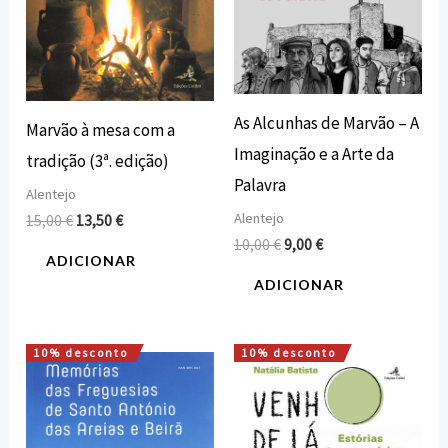
As Alcunhas de Marvão – A
Marvão à mesa com a
Imaginação e a Arte da
tradição (3ª. edição)
Palavra
Alentejo
Alentejo
15,00
€
13,50
€
10,00
€
9,00
€
ADICIONAR
ADICIONAR
10% desconto
10% desconto
O
O
O
O
preço
preço
preço
preço
original
atual
original
atual
era:
é:
era:
é:
20,00 €.
18,00 €.
15,00 €.
13,50 €.