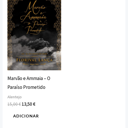
preço
preço
original
atual
era:
é:
15,00 €.
13,50 €.
Marvão e Ammaia – O
Paraíso Prometido
Alentejo
15,00
€
13,50
€
ADICIONAR