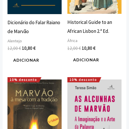
Historical Guide to an
Dicionário do Falar Raiano
African Lisbon 2.ª Ed.
de Marvão
África
Alentejo
12,00
€
10,80
€
12,00
€
10,80
€
ADICIONAR
ADICIONAR
10% desconto
10% desconto
O
O
O
O
preço
preço
preço
preço
original
atual
original
atual
era:
é:
era:
é:
15,00 €.
13,50 €.
10,00 €.
9,00 €.