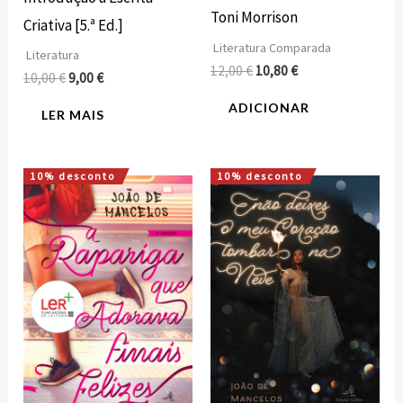
Toni Morrison
Criativa [5.ª Ed.]
Literatura Comparada
Literatura
12,00
€
10,80
€
10,00
€
9,00
€
ADICIONAR
LER MAIS
10% desconto
10% desconto
O
O
O
O
preço
preço
preço
preço
original
atual
original
atual
era:
é:
era:
é:
8,00 €.
7,20 €.
10,00 €.
9,00 €.