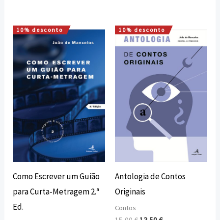
10% desconto
10% desconto
O
O
O
O
preço
preço
preço
preço
original
atual
original
atual
era:
é:
era:
é:
8,00 €.
7,20 €.
15,00 €.
13,50 €.
Como Escrever um Guião
Antologia de Contos
para Curta-Metragem 2.ª
Originais
Ed.
Contos