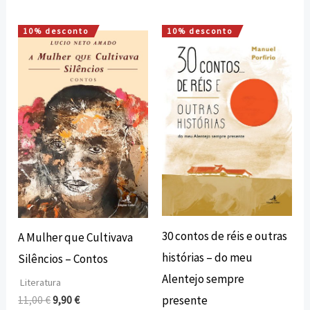
10% desconto
10% desconto
O
O
O
O
preço
preço
preço
preço
original
atual
original
atual
era:
é:
era:
é:
11,00 €.
9,90 €.
12,00 €.
10,80 €.
30 contos de réis e outras
A Mulher que Cultivava
histórias – do meu
Silêncios – Contos
Alentejo sempre
Literatura
presente
11,00
€
9,90
€