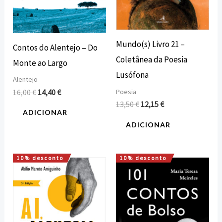
Mundo(s) Livro 21 –
Contos do Alentejo – Do
Coletânea da Poesia
Monte ao Largo
Lusófona
Alentejo
Poesia
16,00
€
14,40
€
13,50
€
12,15
€
ADICIONAR
ADICIONAR
10% desconto
10% desconto
O
O
O
O
preço
preço
preço
preço
original
atual
original
atual
era:
é:
era:
é:
16,00 €.
14,40 €.
7,50 €.
6,75 €.