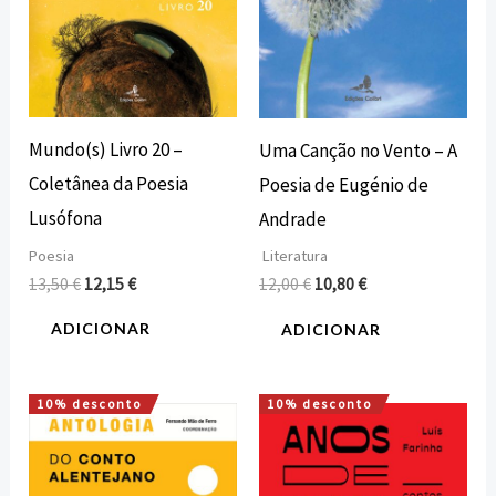
Mundo(s) Livro 20 –
Uma Canção no Vento – A
Coletânea da Poesia
Poesia de Eugénio de
Lusófona
Andrade
Poesia
Literatura
13,50
€
12,15
€
12,00
€
10,80
€
ADICIONAR
ADICIONAR
10% desconto
10% desconto
O
O
O
O
preço
preço
preço
preço
original
atual
original
atual
era:
é:
era:
é: