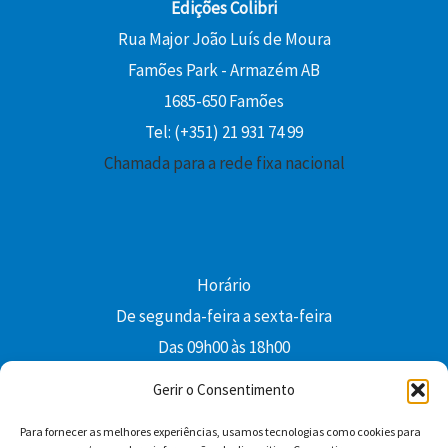
Edições Colibri
Rua Major João Luís de Moura
Famões Park - Armazém AB
1685-650 Famões
Tel: (+351) 21 931 74 99
Chamada para a rede fixa nacional
Horário
De segunda-feira a sexta-feira
Das 09h00 às 18h00
colibri@edi-colibri.pt
Gerir o Consentimento
Para fornecer as melhores experiências, usamos tecnologias como cookies para