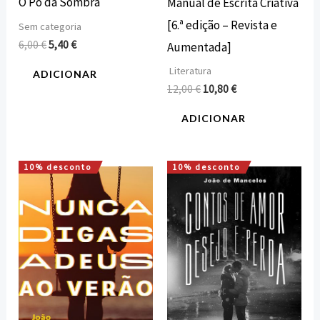
O Pó da Sombra
Manual de Escrita Criativa
[6.ª edição – Revista e
Sem categoria
6,00
€
5,40
€
Aumentada]
Literatura
ADICIONAR
12,00
€
10,80
€
ADICIONAR
10% desconto
10% desconto
O
O
O
O
preço
preço
preço
preço
original
atual
original
atual
era:
é:
era:
é:
8,00 €.
7,20 €.
8,00 €.
7,20 €.