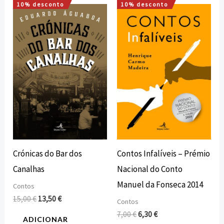
10% desconto
10% desconto
O
O
O
O
preço
preço
preço
preço
original
atual
original
atual
era:
é:
era:
é:
15,00 €.
13,50 €.
7,00 €.
6,30 €.
Crónicas do Bar dos
Contos Infalíveis – Prémio
Canalhas
Nacional do Conto
Manuel da Fonseca 2014
Contos
15,00
€
13,50
€
Contos
7,00
€
6,30
€
ADICIONAR