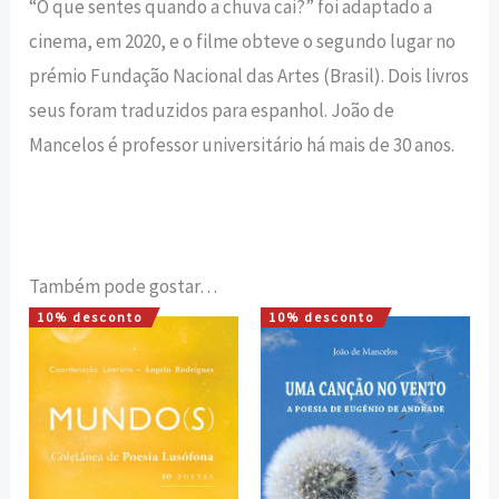
“O que sentes quando a chuva cai?” foi adaptado a
cinema, em 2020, e o filme obteve o segundo lugar no
prémio Fundação Nacional das Artes (Brasil). Dois livros
seus foram traduzidos para espanhol. João de
Mancelos é professor universitário há mais de 30 anos.
Também pode gostar…
10% desconto
10% desconto
O
O
O
O
preço
preço
preço
preço
original
atual
original
atual
era:
é:
era:
é:
13,50 €.
12,15 €.
12,00 €.
10,80 €.