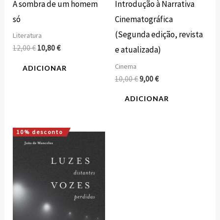
A sombra de um homem
Introdução à Narrativa
só
Cinematográfica
(Segunda edição, revista
Literatura
12,00
€
10,80
€
e atualizada)
Cinema
ADICIONAR
10,00
€
9,00
€
ADICIONAR
10% desconto
O
O
preço
preço
original
atual
era:
é:
8,00 €.
7,20 €.