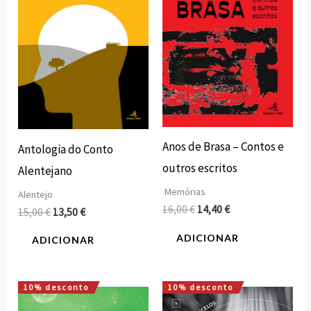
15,00 €.
13,50 €.
16,00 €.
14,40 €.
Anos de Brasa – Contos e
Antologia do Conto
outros escritos
Alentejano
Memórias
Alentejo
16,00
€
14,40
€
15,00
€
13,50
€
ADICIONAR
ADICIONAR
10% desconto
10% desconto
O
O
O
O
preço
preço
preço
preço