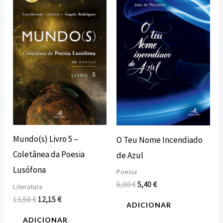
preço
preço
preço
preço
original
atual
original
atual
era:
é:
era:
é:
13,50 €.
12,15 €.
6,00 €.
5,40 €.
Mundo(s) Livro 5 –
O Teu Nome Incendiado
Coletânea da Poesia
de Azul
Lusófona
Poesia
6,00
€
5,40
€
Literatura
13,50
€
12,15
€
ADICIONAR
ADICIONAR