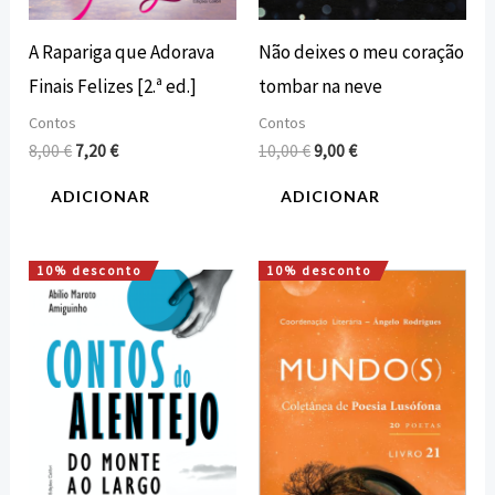
A Rapariga que Adorava
Não deixes o meu coração
Finais Felizes [2.ª ed.]
tombar na neve
Contos
Contos
8,00
€
7,20
€
10,00
€
9,00
€
ADICIONAR
ADICIONAR
10% desconto
10% desconto
O
O
O
O
preço
preço
preço
preço
original
atual
original
atual
era:
é:
era:
é:
16,00 €.
14,40 €.
13,50 €.
12,15 €.