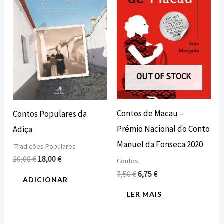
20,00 €.
18,00 €.
7,50 €.
6,75 €.
OUT OF STOCK
Contos de Macau –
Contos Populares da
Prémio Nacional do Conto
Adiça
Manuel da Fonseca 2020
Tradições Populares
20,00
€
18,00
€
Contos
7,50
€
6,75
€
ADICIONAR
LER MAIS