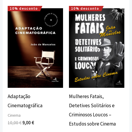
10% desconto
10% desconto
O
O
O
O
preço
preço
preço
preço
original
atual
original
atual
era:
é:
era:
é:
10,00 €.
9,00 €.
10,00 €.
9,00 €.
Adaptação
Mulheres Fatais,
Cinematográfica
Detetives Solitários e
Criminosos Loucos –
Cinema
10,00
€
9,00
€
Estudos sobre Cinema