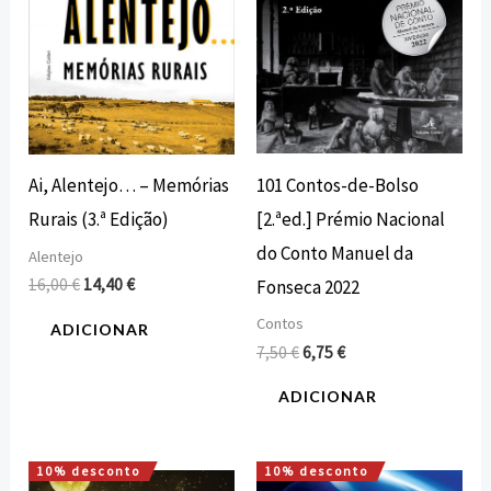
101 Contos-de-Bolso
Ai, Alentejo… – Memórias
[2.ªed.] Prémio Nacional
Rurais (3.ª Edição)
do Conto Manuel da
Alentejo
16,00
€
14,40
€
Fonseca 2022
Contos
ADICIONAR
7,50
€
6,75
€
ADICIONAR
10% desconto
10% desconto
O
O
O
O