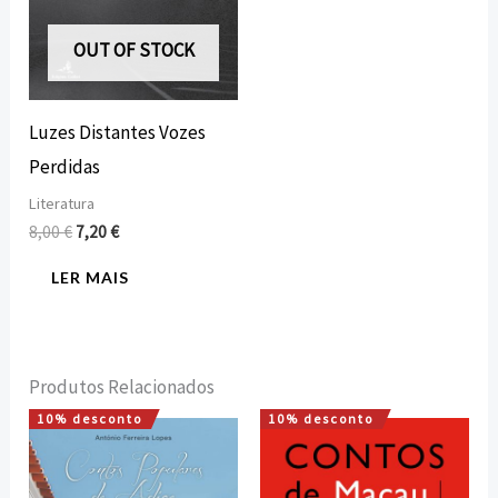
OUT OF STOCK
Luzes Distantes Vozes
Perdidas
Literatura
8,00
€
7,20
€
LER MAIS
Produtos Relacionados
10% desconto
10% desconto
O
O
O
O
preço
preço
preço
preço
original
atual
original
atual
era:
é:
era:
é: