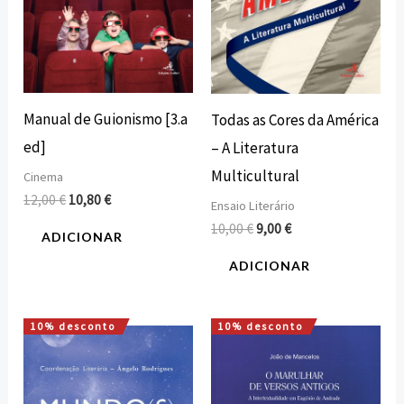
Manual de Guionismo [3.a
Todas as Cores da América
ed]
– A Literatura
Multicultural
Cinema
12,00
€
10,80
€
Ensaio Literário
10,00
€
9,00
€
ADICIONAR
ADICIONAR
10% desconto
10% desconto
O
O
O
O
preço
preço
preço
preço
original
atual
original
atual
era:
é:
era:
é:
13,50 €.
12,15 €.
12,00 €.
10,80 €.