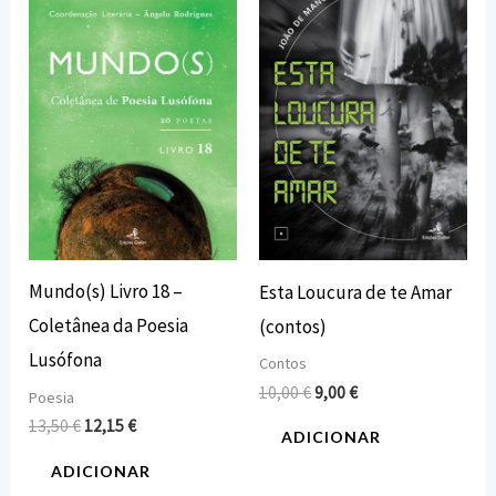
original
atual
original
atual
era:
é:
era:
é:
13,50 €.
12,15 €.
10,00 €.
9,00 €.
Mundo(s) Livro 18 –
Esta Loucura de te Amar
Coletânea da Poesia
(contos)
Lusófona
Contos
10,00
€
9,00
€
Poesia
13,50
€
12,15
€
ADICIONAR
ADICIONAR