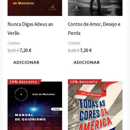
Nunca Digas Adeus ao
Contos de Amor, Desejo e
Verão
Perda
Contos
Contos
8,00
€
7,20
€
8,00
€
7,20
€
ADICIONAR
ADICIONAR
10% desconto
10% desconto
O
O
O
O
preço
preço
preço
preço
original
atual
original
atual
era:
é:
era:
é:
12,00 €.
10,80 €.
10,00 €.
9,00 €.