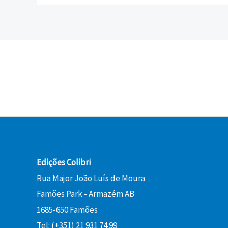
Edições Colibri
Rua Major João Luís de Moura
Famões Park - Armazém AB
1685-650 Famões
Tel: (+351) 21 931 74 99