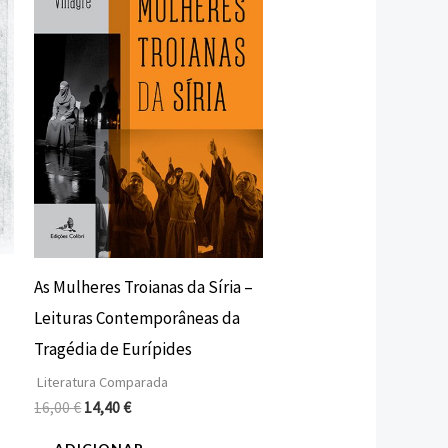
16,00 €.
14,40 €.
As Mulheres Troianas da Síria –
Leituras Contemporâneas da
Tragédia de Eurípides
Literatura Comparada
16,00
€
14,40
€