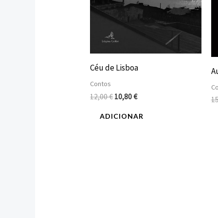
Céu de Lisboa
A
Contos
C
12,00
€
10,80
€
1
ADICIONAR