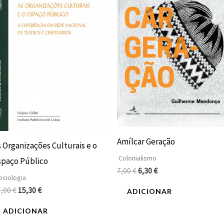
17,00 €.
15,30 €.
7,00 €.
6,30 €.
Amílcar Geração
s Organizações Culturais e o
Colonialismo
spaço Público
7,00
€
6,30
€
ciologia
7,00
€
15,30
€
ADICIONAR
ADICIONAR