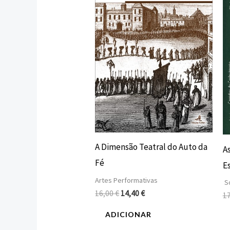
16,00 €.
14,40 €.
A Dimensão Teatral do Auto da
A
Fé
E
Artes Performativas
So
16,00
€
14,40
€
1
ADICIONAR