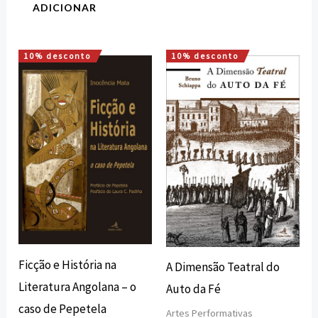
ADICIONAR
10% desconto
10% desconto
O
O
O
O
preço
preço
preço
preço
original
atual
original
atual
era:
é:
era:
é:
20,00 €.
18,00 €.
16,00 €.
14,40 €.
Ficção e História na
A Dimensão Teatral do
Literatura Angolana – o
Auto da Fé
caso de Pepetela
Artes Performativas