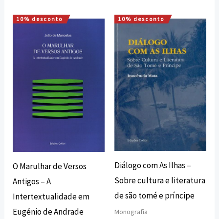
10% desconto
10% desconto
O
O
O
O
preço
preço
preço
preço
original
atual
original
atual
era:
é:
era:
é:
12,00 €.
10,80 €.
11,20 €.
10,08 €.
Diálogo com As Ilhas –
O Marulhar de Versos
Sobre cultura e literatura
Antigos – A
de são tomé e príncipe
Intertextualidade em
Eugénio de Andrade
Monografia