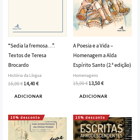
A Poesia e a Vida –
“Sedia la fremosa…”.
Homenagem a Alda
Textos de Teresa
Espírito Santo (2.ª edição)
Brocardo
Homenagens
História da Língua
15,00
€
13,50
€
16,00
€
14,40
€
ADICIONAR
ADICIONAR
10% desconto
10% desconto
O
O
O
O
preço
preço
preço
preço
original
atual
original
atual
era:
é:
era:
é: