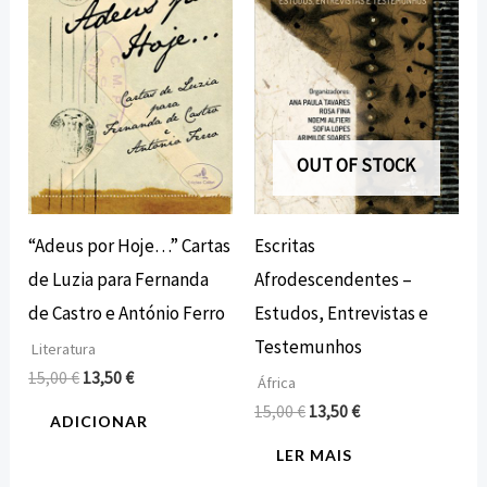
15,00 €.
13,50 €.
15,00 €.
13,50 €.
OUT OF STOCK
“Adeus por Hoje…” Cartas
Escritas
de Luzia para Fernanda
Afrodescendentes –
de Castro e António Ferro
Estudos, Entrevistas e
Testemunhos
Literatura
15,00
€
13,50
€
África
15,00
€
13,50
€
ADICIONAR
LER MAIS