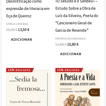
«O Sesudo e o Sandeu» –
Desmitificação como
Estudo Sobre a Obra de
expressão de literacia em
Luís da Silveira, Poeta do
Eça de Queiroz
“Cancioneiro Geral de
Critica Literária
15,00
€
13,50
€
Garcia de Resende”
História da Literatura
ADICIONAR
12,00
€
10,80
€
ADICIONAR
10% desconto
10% desconto
O
O
O
O
preço
preço
preço
preço
original
atual
original
atual
era:
é:
era:
é:
16,00 €.
14,40 €.
15,00 €.
13,50 €.