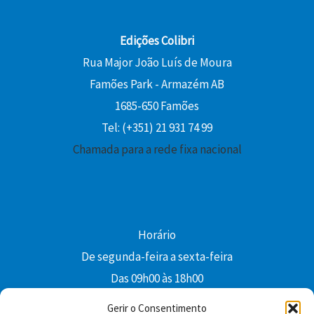
Edições Colibri
Rua Major João Luís de Moura
Famões Park - Armazém AB
1685-650 Famões
Tel: (+351) 21 931 74 99
Chamada para a rede fixa nacional
Horário
De segunda-feira a sexta-feira
Das 09h00 às 18h00
colibri@edi-colibri.pt
Gerir o Consentimento