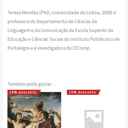
Teresa Mendes (PhD, Universidade de Lisboa, 2009) é
professora do Departamento de Ciências da
Linguagem e da Comunicação da Escola Superior de
Educação e Ciências Sociais do Instituto Politécnico de
Portalegre e é investigadora do CEComp.
Também pode gostar…
10% desconto
10% desconto
O
O
O
O
preço
preço
preço
preço
original
atual
original
atual
era:
é:
era:
é:
18,00 €.
16,20 €.
8,00 €.
7,20 €.