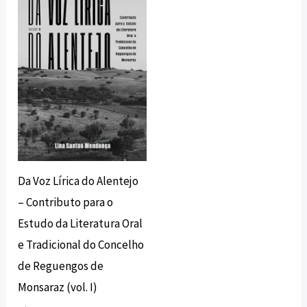
original
atual
era:
é:
25,00 €.
22,50 €.
Da Voz Lírica do Alentejo
– Contributo para o
Estudo da Literatura Oral
e Tradicional do Concelho
de Reguengos de
Monsaraz (vol. I)