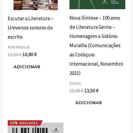
Nova Síntese – 100 anos
Escutar a Literatura –
de Literatura Gente –
Universos sonoros da
Homenagem a Sidónio
escrita
Muralha (Comunicações
Arte Musical
ao Colóquio
12,00
€
10,80
€
Internacional, Novembro
ADICIONAR
2021)
Ensaio
15,00
€
13,50
€
ADICIONAR
10% desconto
O
O
preço
preço