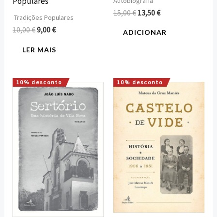
Populares
Autobiografia
15,00
€
13,50
€
Tradições Populares
10,00
€
9,00
€
ADICIONAR
LER MAIS
10% desconto
10% desconto
O
O
O
O
preço
preço
preço
preço
original
atual
original
atual
era:
é:
era:
é:
15,00 €.
13,50 €.
16,00 €.
14,40 €.