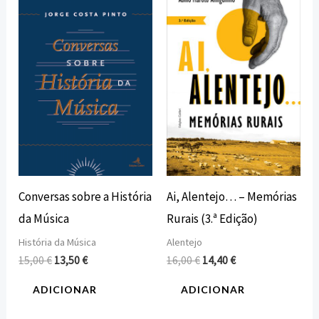
preço
preço
preço
preço
original
atual
original
atual
era:
é:
era:
é:
15,00 €.
13,50 €.
16,00 €.
14,40 €.
Conversas sobre a História
Ai, Alentejo… – Memórias
da Música
Rurais (3.ª Edição)
História da Música
Alentejo
15,00
€
13,50
€
16,00
€
14,40
€
ADICIONAR
ADICIONAR