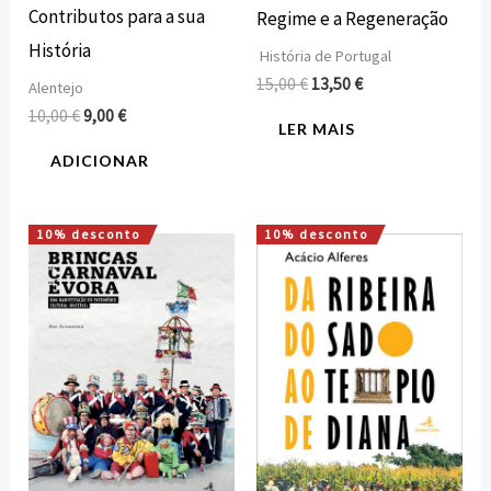
Contributos para a sua
Regime e a Regeneração
História
História de Portugal
15,00
€
13,50
€
Alentejo
10,00
€
9,00
€
LER MAIS
ADICIONAR
10% desconto
10% desconto
O
O
O
O
preço
preço
preço
preço
original
atual
original
atual
era:
é:
era:
é:
15,00 €.
13,50 €.
15,00 €.
13,50 €.