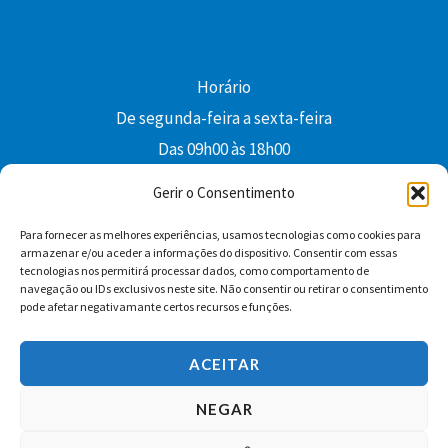
Horário
De segunda-feira a sexta-feira
Das 09h00 às 18h00
colibri@edi-colibri.pt
Gerir o Consentimento
Para fornecer as melhores experiências, usamos tecnologias como cookies para
Facebook
YouTube
Instagram
Whatsapp
armazenar e/ou aceder a informações do dispositivo. Consentir com essas
tecnologias nos permitirá processar dados, como comportamento de
Condições Gerais de Venda
navegação ou IDs exclusivos neste site. Não consentir ou retirar o consentimento
pode afetar negativamante certos recursos e funções.
ACEITAR
NEGAR