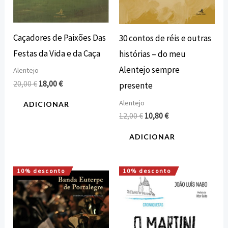
Caçadores de Paixões Das
30 contos de réis e outras
Festas da Vida e da Caça
histórias – do meu
Alentejo sempre
Alentejo
20,00
€
18,00
€
presente
Alentejo
ADICIONAR
12,00
€
10,80
€
ADICIONAR
10% desconto
10% desconto
O
O
O
O
preço
preço
preço
preço
original
atual
original
atual
era:
é:
era:
é:
16,00 €.
14,40 €.
16,00 €.
14,40 €.