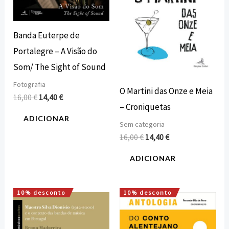
Banda Euterpe de
Portalegre – A Visão do
Som/ The Sight of Sound
Fotografia
O Martini das Onze e Meia
16,00
€
14,40
€
– Croniquetas
ADICIONAR
Sem categoria
16,00
€
14,40
€
ADICIONAR
10% desconto
10% desconto
O
O
O
O
preço
preço
preço
preço
original
atual
original
atual
era:
é:
era:
é: