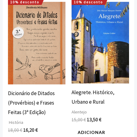
10% desconto
10% desconto
O
O
O
O
preço
preço
preço
preço
original
atual
original
atual
era:
é:
era:
é:
18,00 €.
16,20 €.
15,00 €.
13,50 €.
Alegrete. Histórico,
Dicionário de Ditados
Urbano e Rural
(Provérbios) e Frases
Feitas (3ª Edição)
Alentejo
15,00
€
13,50
€
História
18,00
€
16,20
€
ADICIONAR