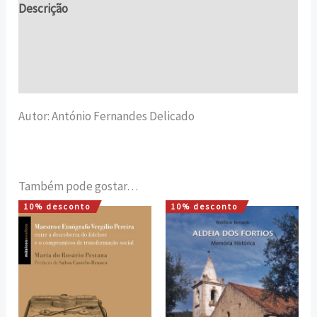
Descrição
Informação adicional
Avaliações (0)
Autor: António Fernandes Delicado
Também pode gostar…
10% desconto
10% desconto
O
O
O
O
preço
preço
preço
preço
original
atual
original
atual
era:
é:
era:
é:
15,00 €.
13,50 €.
25,00 €.
22,50 €.