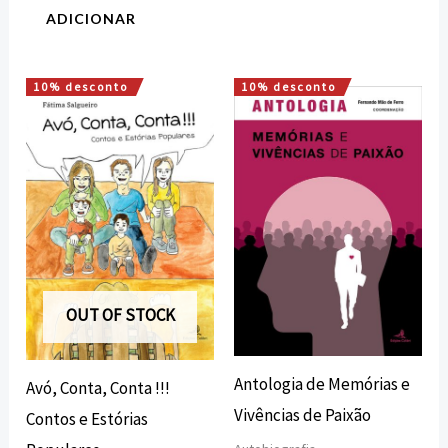
ADICIONAR
10% desconto
10% desconto
O
O
O
O
preço
preço
preço
preço
original
atual
original
atual
era:
é:
era:
é:
10,00 €.
9,00 €.
15,00 €.
13,50 €.
OUT OF STOCK
Antologia de Memórias e
Avó, Conta, Conta !!!
Vivências de Paixão
Contos e Estórias