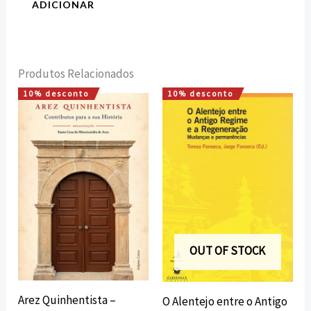
ADICIONAR
Produtos Relacionados
10% desconto
10% desconto
O
O
O
O
preço
preço
preço
preço
original
atual
original
atual
era:
é:
era:
é:
10,00 €.
9,00 €.
15,00 €.
13,50 €.
OUT OF STOCK
Arez Quinhentista –
O Alentejo entre o Antigo