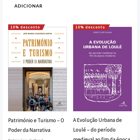
ADICIONAR
10% desconto
10% desconto
O
O
O
O
preço
preço
preço
preço
original
atual
original
atual
era:
é:
era:
é:
15,00 €.
13,50 €.
12,72 €.
11,45 €.
A Evolução Urbana de
Património e Turismo – O
Loulé – do período
Poder da Narrativa
medieval ao fim da época