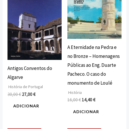
era:
é:
era:
é:
30,00 €.
27,00 €.
16,00 €.
14,40 €.
A Eternidade na Pedra e
no Bronze – Homenagens
Públicas ao Eng. Duarte
Antigos Conventos do
Pacheco. O caso do
Algarve
monumento de Loulé
História de Portugal
História
30,00
€
27,00
€
16,00
€
14,40
€
ADICIONAR
ADICIONAR