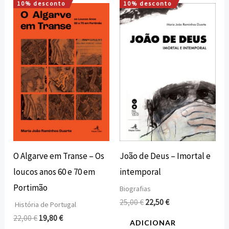
10% desconto
10% desconto
O
O
O
O
preço
preço
preço
preço
original
atual
original
atual
era:
é:
era:
é:
22,00 €.
19,80 €.
25,00 €.
22,50 €.
O Algarve em Transe – Os
João de Deus – Imortal e
loucos anos 60 e 70 em
intemporal
Portimão
Biografias
25,00
€
22,50
€
História de Portugal
22,00
€
19,80
€
ADICIONAR