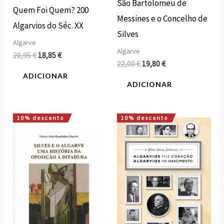
São Bartolomeu de
Quem Foi Quem? 200
Messines e o Concelho de
Algarvios do Séc. XX
Silves
Algarve
Algarve
20,95
€
18,85
€
22,00
€
19,80
€
ADICIONAR
ADICIONAR
10% desconto
10% desconto
O
O
O
O
preço
preço
preço
preço
original
atual
original
atual
era:
é:
era:
é:
25,00 €.
22,50 €.
22,00 €.
19,80 €.