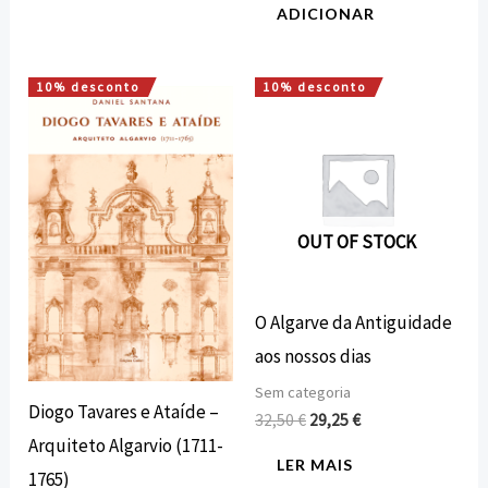
ADICIONAR
10% desconto
10% desconto
O
O
O
O
preço
preço
preço
preço
original
atual
original
atual
era:
é:
era:
é:
16,00 €.
14,40 €.
32,50 €.
29,25 €.
OUT OF STOCK
O Algarve da Antiguidade
aos nossos dias
Sem categoria
Diogo Tavares e Ataíde –
32,50
€
29,25
€
Arquiteto Algarvio (1711-
LER MAIS
1765)