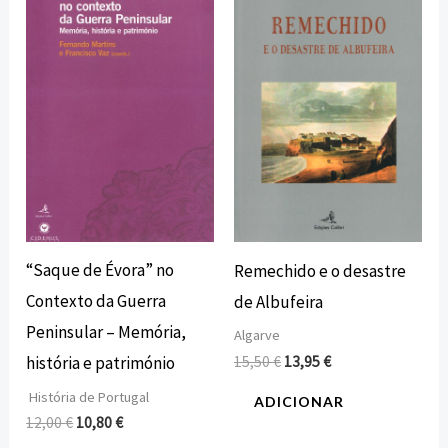
original
atual
original
atual
era:
é:
era:
é:
12,00 €.
10,80 €.
15,50 €.
13,95 €.
“Saque de Évora” no
Remechido e o desastre
Contexto da Guerra
de Albufeira
Peninsular – Memória,
Algarve
15,50
€
13,95
€
história e património
História de Portugal
ADICIONAR
12,00
€
10,80
€