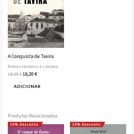
A Conquista de Tavira
Roteiro Histórico e Literário
18,00
€
16,20
€
ADICIONAR
Produtos Relacionados
10% desconto
10% desconto
O
O
O
O
preço
preço
preço
preço