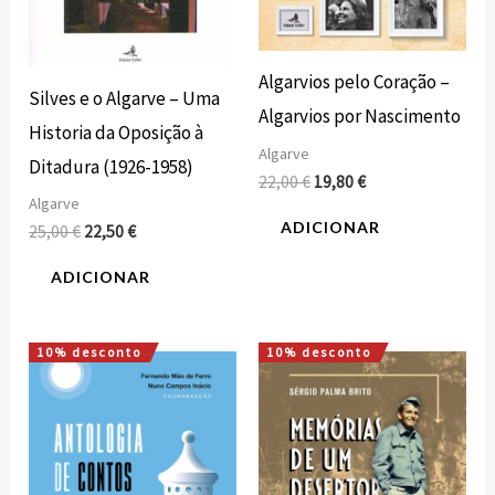
Algarvios pelo Coração –
Silves e o Algarve – Uma
Algarvios por Nascimento
Historia da Oposição à
Algarve
Ditadura (1926-1958)
22,00
€
19,80
€
Algarve
ADICIONAR
25,00
€
22,50
€
ADICIONAR
10% desconto
10% desconto
O
O
O
O
preço
preço
preço
preço
original
atual
original
atual
era:
é:
era:
é:
15,00 €.
13,50 €.
16,00 €.
14,40 €.