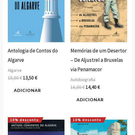
Antologia de Contos do
Memórias de um Desertor
Algarve
– De Aljustrel a Bruxelas
via Penamacor
Algarve
15,00
€
13,50
€
Autobiografia
16,00
€
14,40
€
ADICIONAR
ADICIONAR
10% desconto
10% desconto
O
O
O
O
preço
preço
preço
preço
original
atual
original
atual