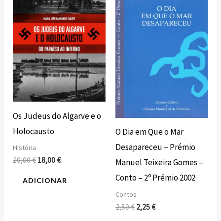
era:
é:
era:
é:
20,00 €.
18,00 €.
2,50 €.
2,25 €.
Os Judeus do Algarve e o
Holocausto
O Dia em Que o Mar
Desapareceu – Prémio
História
20,00
€
18,00
€
Manuel Teixeira Gomes –
Conto – 2º Prémio 2002
ADICIONAR
Contos
2,50
€
2,25
€