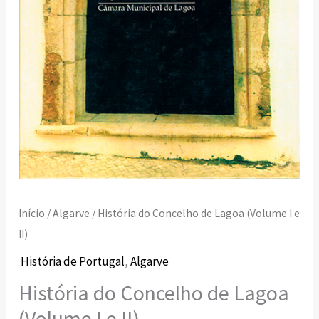
II)
Início
/
Algarve
/ História do Concelho de Lagoa (Volume I e
II)
História de Portugal
,
Algarve
História do Concelho de Lagoa
(Volume I e II)