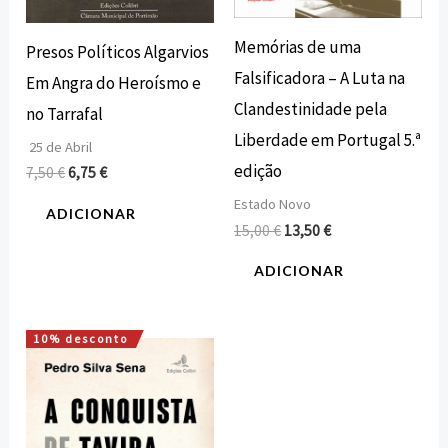
Memórias de uma
Presos Políticos Algarvios
Falsificadora – A Luta na
Em Angra do Heroísmo e
Clandestinidade pela
no Tarrafal
Liberdade em Portugal 5.ª
25 de Abril
edição
7,50
€
6,75
€
Estado Novo
ADICIONAR
15,00
€
13,50
€
ADICIONAR
10% desconto
O
O
preço
preço
original
atual
era:
é:
18,00 €.
16,20 €.