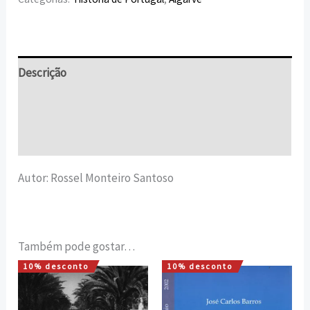
Descrição
Informação adicional
Avaliações (0)
Autor: Rossel Monteiro Santoso
Também pode gostar…
10% desconto
10% desconto
O
O
O
O
preço
preço
preço
preço
original
atual
original
atual