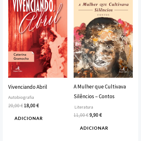
preço
preço
preço
preço
original
atual
original
atual
era:
é:
era:
é:
20,00 €.
18,00 €.
11,00 €.
9,90 €.
A Mulher que Cultivava
Vivenciando Abril
Silêncios – Contos
Autobiografia
20,00
€
18,00
€
Literatura
11,00
€
9,90
€
ADICIONAR
ADICIONAR