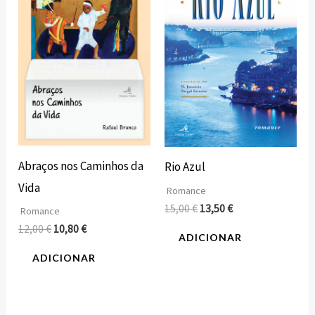
era:
é:
era:
é:
12,00 €.
10,80 €.
15,00 €.
13,50 €.
Abraços nos Caminhos da
Rio Azul
Vida
Romance
15,00
€
13,50
€
Romance
12,00
€
10,80
€
ADICIONAR
ADICIONAR