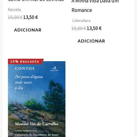
A Minha Vida Dava um
Novela
Romance
15,00
€
13,50
€
Literatura
15,00
€
13,50
€
ADICIONAR
ADICIONAR
10% desconto
O
O
preço
preço
original
atual
era:
é:
14,00 €.
12,60 €.