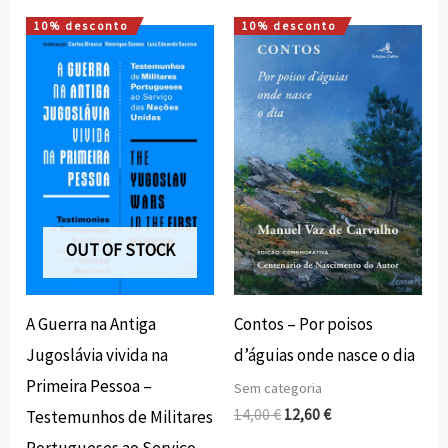
10% desconto
10% desconto
O
O
O
O
preço
preço
preço
preço
original
atual
original
atual
era:
é:
era:
é:
22,00 €.
19,80 €.
14,00 €.
12,60 €.
OUT OF STOCK
A Guerra na Antiga
Contos – Por poisos
Jugoslávia vivida na
d’águias onde nasce o dia
Primeira Pessoa –
Sem categoria
14,00
€
12,60
€
Testemunhos de Militares
Portugueses ao Serviço