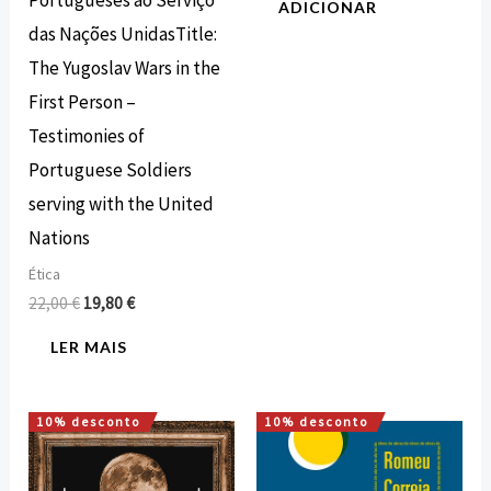
ADICIONAR
das Nações UnidasTitle:
The Yugoslav Wars in the
First Person –
Testimonies of
Portuguese Soldiers
serving with the United
Nations
Ética
22,00
€
19,80
€
LER MAIS
10% desconto
10% desconto
O
O
O
O
preço
preço
preço
preço
original
atual
original
atual