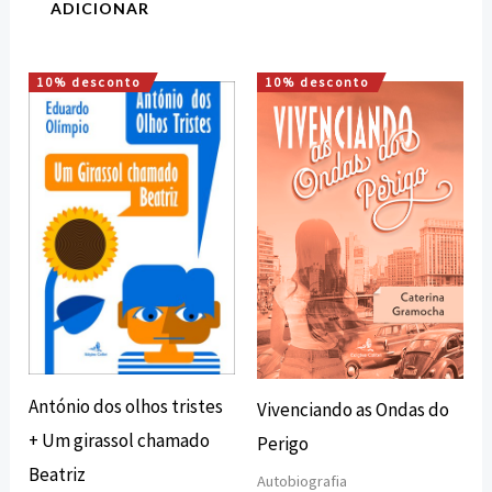
ADICIONAR
10% desconto
10% desconto
O
O
O
O
preço
preço
preço
preço
original
atual
original
atual
era:
é:
era:
é:
10,00 €.
9,00 €.
20,00 €.
18,00 €.
António dos olhos tristes
Vivenciando as Ondas do
+ Um girassol chamado
Perigo
Beatriz
Autobiografia