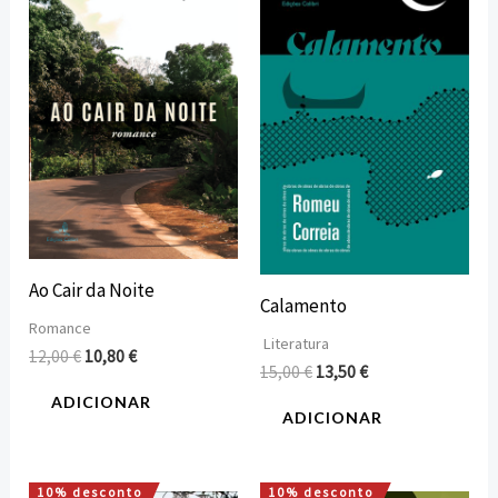
original
atual
original
atual
era:
é:
era:
é:
12,00 €.
10,80 €.
15,00 €.
13,50 €.
Ao Cair da Noite
Calamento
Romance
Literatura
12,00
€
10,80
€
15,00
€
13,50
€
ADICIONAR
ADICIONAR
10% desconto
10% desconto