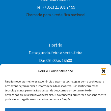
Tel: (+351) 21 931 74 99
Chamada para a rede fixa nacional
Horário
De segunda-feira a sexta-feira
Das 09h00 às 18h00
colibri@edi-colibri.pt
Gerir o Consentimento
Para fornecer as melhores experiências, usamos tecnologias como cookies para
Facebook
YouTube
Instagram
Whatsapp
armazenar e/ou aceder a informações do dispositivo. Consentir com essas
tecnologias nos permitirá processar dados, como comportamento de
Condições Gerais de Venda
navegação ou IDs exclusivos neste site. Não consentir ou retirar o consentimento
pode afetar negativamante certos recursos e funções.