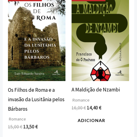
O
O
O
O
preço
preço
preço
preço
original
atual
original
atual
era:
é:
era:
é:
15,00 €.
13,50 €.
16,00 €.
14,40 €.
A Maldição de Nzambi
Os Filhos de Roma e a
invasão da Lusitânia pelos
Romance
16,00
€
14,40
€
Bárbaros
Romance
ADICIONAR
15,00
€
13,50
€