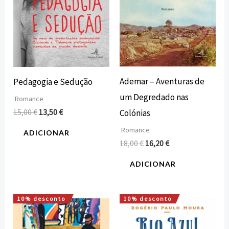
Ademar – Aventuras de
Pedagogia e Sedução
um Degredado nas
Romance
15,00
€
13,50
€
Colónias
Romance
ADICIONAR
18,00
€
16,20
€
ADICIONAR
10% desconto
10% desconto
O
O
O
O
preço
preço
preço
preço
original
atual
original
atual