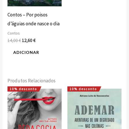
Contos – Por poisos
d’águias onde nasce o dia
Contos
14,00
€
12,60
€
ADICIONAR
Produtos Relacionados
10% desconto
10% desconto
O
O
O
O
preço
preço
preço
preço
original
atual
original
atual
era:
é:
era:
é:
15,00 €.
13,50 €.
18,00 €.
16,20 €.