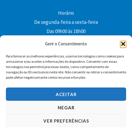
Horário
De segunda-feira a sexta-feira
Das 09h00 às 18h00
colibri@edi-colibri.pt
Gerir o Consentimento
Para fornecer as melhores experiências, usamos tecnologias como cookies para
Facebook
YouTube
Instagram
Whatsapp
armazenar e/ou aceder a informações do dispositivo. Consentir com essas
tecnologias nos permitirá processar dados, como comportamento de
Condições Gerais de Venda
navegação ou IDs exclusivos neste site. Não consentir ou retirar o consentimento
pode afetar negativamante certos recursos e funções.
ACEITAR
NEGAR
VER PREFERÊNCIAS
Copyright © 2026 Edições Colibri