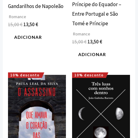
Príncipe do Equador –
Gandarilhos de Napoleão
Entre Portugal e São
Romance
Tomé e Príncipe
15,00
€
13,50
€
Romance
ADICIONAR
15,00
€
13,50
€
ADICIONAR
10% desconto
10% desconto
O
O
O
O
preço
preço
preço
preço
original
atual
original
atual
era:
é:
era:
é:
18,00 €.
16,20 €.
15,00 €.
13,50 €.