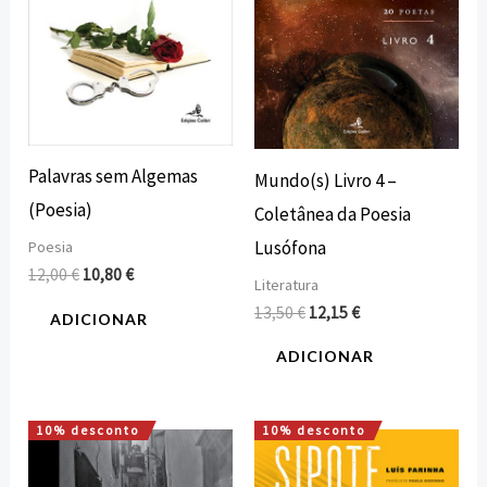
Palavras sem Algemas
Mundo(s) Livro 4 –
(Poesia)
Coletânea da Poesia
Lusófona
Poesia
12,00
€
10,80
€
Literatura
13,50
€
12,15
€
ADICIONAR
ADICIONAR
10% desconto
10% desconto
O
O
O
O
preço
preço
preço
preço
original
atual
original
atual