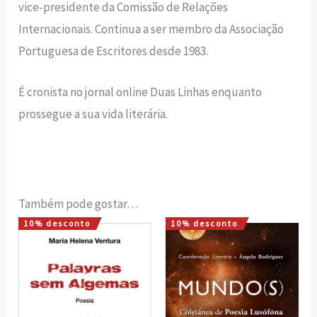
vice-presidente da Comissão de Relações
Internacionais. Continua a ser membro da Associação
Portuguesa de Escritores desde 1983.
É cronista no jornal online Duas Linhas enquanto
prossegue a sua vida literária.
Também pode gostar…
10% desconto
10% desconto
O
O
O
O
preço
preço
preço
preço
original
atual
original
atual
era:
é:
era:
é:
12,00 €.
10,80 €.
13,50 €.
12,15 €.