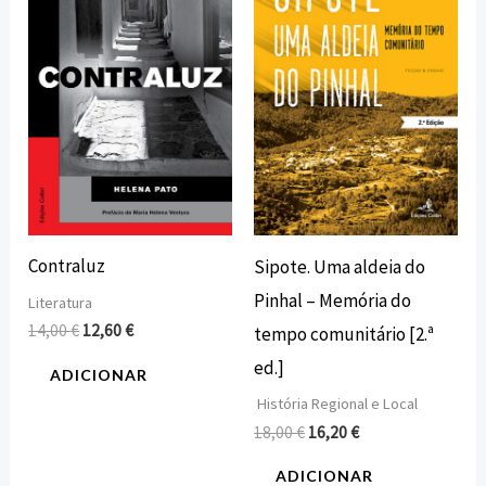
era:
é:
era:
é:
14,00 €.
12,60 €.
18,00 €.
16,20 €.
Contraluz
Sipote. Uma aldeia do
Pinhal – Memória do
Literatura
14,00
€
12,60
€
tempo comunitário [2.ª
ed.]
ADICIONAR
História Regional e Local
18,00
€
16,20
€
ADICIONAR