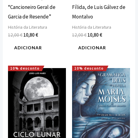
“Cancioneiro Geral de
Fílida, de Luis Gálvez de
Garcia de Resende”
Montalvo
História da Literatura
História da Literatura
12,00
€
10,80
€
12,00
€
10,80
€
ADICIONAR
ADICIONAR
10% desconto
10% desconto
O
O
O
O
preço
preço
preço
preço
original
atual
original
atual
era:
é:
era:
é:
15,00 €.
13,50 €.
12,00 €.
10,80 €.