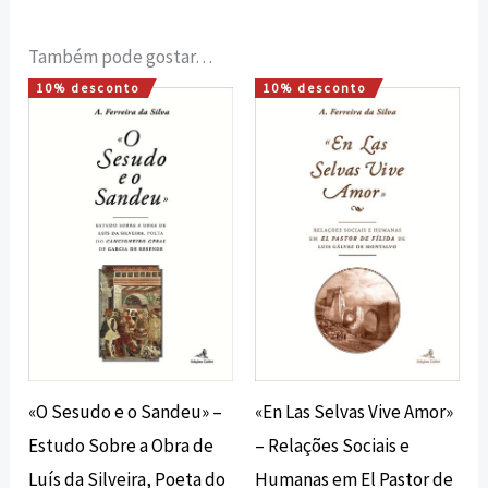
Também pode gostar…
10% desconto
10% desconto
O
O
O
O
preço
preço
preço
preço
original
atual
original
atual
era:
é:
era:
é:
12,00 €.
10,80 €.
12,00 €.
10,80 €.
«O Sesudo e o Sandeu» –
«En Las Selvas Vive Amor»
Estudo Sobre a Obra de
– Relações Sociais e
Luís da Silveira, Poeta do
Humanas em El Pastor de