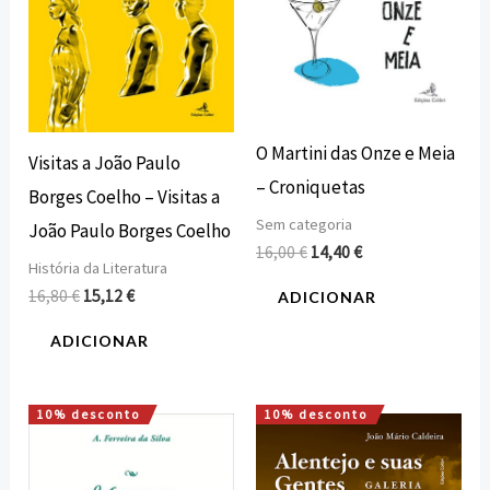
O Martini das Onze e Meia
Visitas a João Paulo
– Croniquetas
Borges Coelho – Visitas a
Sem categoria
João Paulo Borges Coelho
16,00
€
14,40
€
História da Literatura
16,80
€
15,12
€
ADICIONAR
ADICIONAR
10% desconto
10% desconto
O
O
O
O
preço
preço
preço
preço
original
atual
original
atual
era:
é:
era:
é: