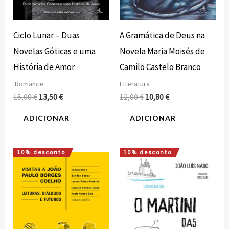
Ciclo Lunar – Duas
A Gramática de Deus na
Novelas Góticas e uma
Novela Maria Moisés de
História de Amor
Camilo Castelo Branco
Romance
Literatura
15,00
€
13,50
€
12,00
€
10,80
€
ADICIONAR
ADICIONAR
10% desconto
10% desconto
O
O
O
O
preço
preço
preço
preço
original
atual
original
atual
era:
é:
era:
é:
16,80 €.
15,12 €.
16,00 €.
14,40 €.