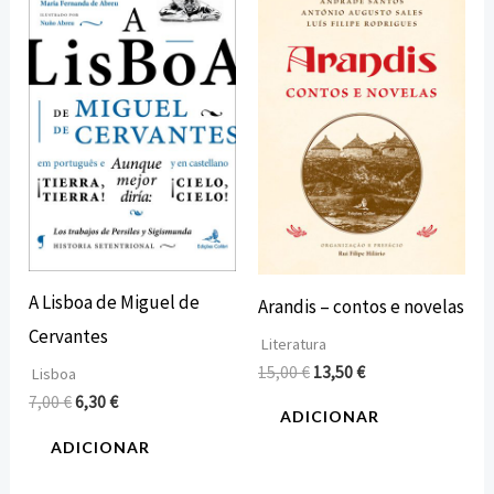
preço
preço
preço
preço
original
atual
original
atual
era:
é:
era:
é:
7,00 €.
6,30 €.
15,00 €.
13,50 €.
A Lisboa de Miguel de
Arandis – contos e novelas
Cervantes
Literatura
15,00
€
13,50
€
Lisboa
7,00
€
6,30
€
ADICIONAR
ADICIONAR