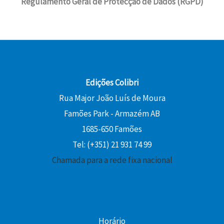
Regulamento Geral de Protecção de Dados (RGPD)
Edições Colibri
Rua Major João Luís de Moura
Famões Park - Armazém AB
1685-650 Famões
Tel: (+351) 21 931 74 99
Chamada para a rede fixa nacional
Horário