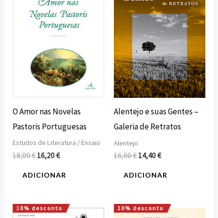
18,00 €.
16,20 €.
16,00 €.
14,40 €.
O Amor nas Novelas
Alentejo e suas Gentes –
Pastoris Portuguesas
Galeria de Retratos
Estudos de Literatura / Ensaio
Alentejo
18,00
€
16,20
€
16,00
€
14,40
€
ADICIONAR
ADICIONAR
10% desconto
10% desconto
O
O
O
O