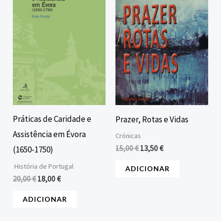
era:
é:
era:
é:
20,00 €.
18,00 €.
15,00 €.
13,50 €.
Práticas de Caridade e
Prazer, Rotas e Vidas
Assistência em Évora
Crónicas
15,00
€
13,50
€
(1650-1750)
História de Portugal
ADICIONAR
20,00
€
18,00
€
ADICIONAR