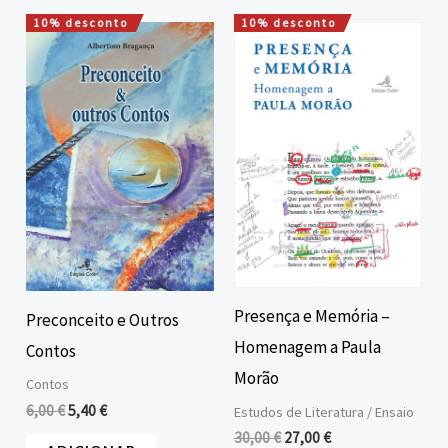
10% desconto
10% desconto
O
O
O
O
preço
preço
preço
preço
original
atual
original
atual
era:
é:
era:
é:
6,00 €.
5,40 €.
30,00 €.
27,00 €.
Presença e Memória –
Preconceito e Outros
Homenagem a Paula
Contos
Morão
Contos
6,00
€
5,40
€
Estudos de Literatura / Ensaio
30,00
€
27,00
€