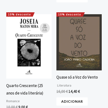
10% desconto
10% desconto
O
O
O
O
preço
preço
preço
preço
original
atual
original
atual
era:
é:
era:
é:
10,00 €.
9,00 €.
16,00 €.
14,40 €.
Quase só a Voz do Vento
Quarto Crescente (25
Literatura
16,00
€
14,40
€
anos de vida literária)
Romance
ADICIONAR
10,00
€
9,00
€