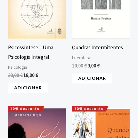
Psicossíntese – Uma
Quadras Intermitentes
Psicologia Integral
Literatura
10,00
€
9,00
€
Psicologia
20,00
€
18,00
€
ADICIONAR
ADICIONAR
10% desconto
10% desconto
O
O
O
O
preço
preço
preço
preço
original
atual
original
atual
era:
é:
era:
é:
18,00 €.
16,20 €.
10,50 €.
9,45 €.