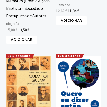
Memórias (Prémio Alçada
Romance
Baptista – Sociedade
12,60
€
11,34
€
Portuguesa de Autores
ADICIONAR
Biografia
15,00
€
13,50
€
ADICIONAR
10% desconto
10% desconto
O
O
O
O
preço
preço
preço
preço
original
atual
original
atual
era:
é:
era:
é:
20,95 €.
18,85 €.
12,00 €.
10,80 €.