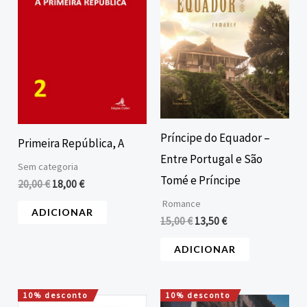
Príncipe do Equador –
Primeira República, A
Entre Portugal e São
Sem categoria
Tomé e Príncipe
20,00
€
18,00
€
Romance
ADICIONAR
15,00
€
13,50
€
ADICIONAR
10% desconto
10% desconto
O
O
O
O