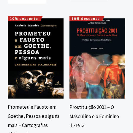
10% desconto
10% desconto
O
O
O
O
preço
preço
preço
preço
original
atual
original
atual
era:
é:
era:
é:
12,00 €.
10,80 €.
12,60 €.
11,34 €.
Prometeu e Fausto em
Prostituição 2001 – O
Goethe, Pessoa e alguns
Masculino e o Feminino
mais – Cartografias
de Rua