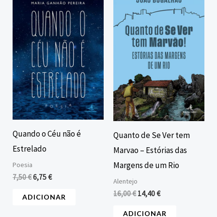
preço
preço
preço
preço
original
atual
original
atual
era:
é:
era:
é:
7,50 €.
6,75 €.
16,00 €.
14,40 €.
Quando o Céu não é
Quanto de Se Ver tem
Estrelado
Marvao – Estórias das
Margens de um Rio
Poesia
7,50
€
6,75
€
Alentejo
16,00
€
14,40
€
ADICIONAR
ADICIONAR