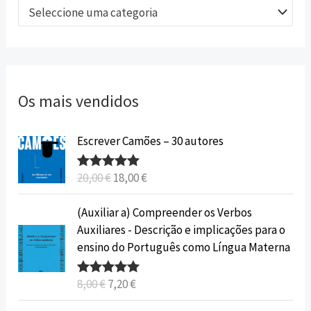
Seleccione uma categoria
Os mais vendidos
O
O
Escrever Camões – 30 autores
p
p
r
r
20,00
€
18,00
€
Avaliação
e
e
5.00
de 5
ç
ç
O
O
(Auxiliar a) Compreender os Verbos
o
o
p
p
Auxiliares - Descrição e implicações para o
o
a
r
r
ensino do Português como Língua Materna
r
t
e
e
i
u
ç
ç
8,00
€
7,20
€
Avaliação
g
a
o
o
5.00
de 5
i
l
o
a