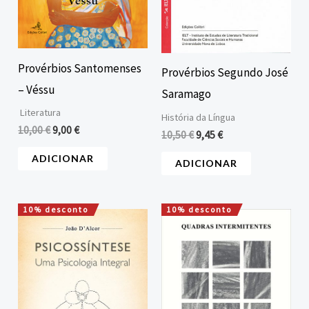
Provérbios Santomenses
Provérbios Segundo José
– Véssu
Saramago
Literatura
História da Língua
10,00
€
9,00
€
10,50
€
9,45
€
ADICIONAR
ADICIONAR
10% desconto
10% desconto
O
O
O
O
preço
preço
preço
preço
original
atual
original
atual
era:
é:
era:
é:
20,00 €.
18,00 €.
10,00 €.
9,00 €.