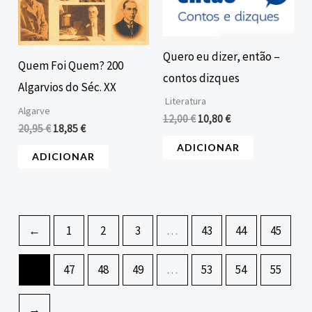
Quero eu dizer, então –
Quem Foi Quem? 200
contos dizques
Algarvios do Séc. XX
Literatura
Algarve
12,00
€
10,80
€
20,95
€
18,85
€
ADICIONAR
ADICIONAR
←
1
2
3
…
43
44
45
46
47
48
49
…
53
54
55
→