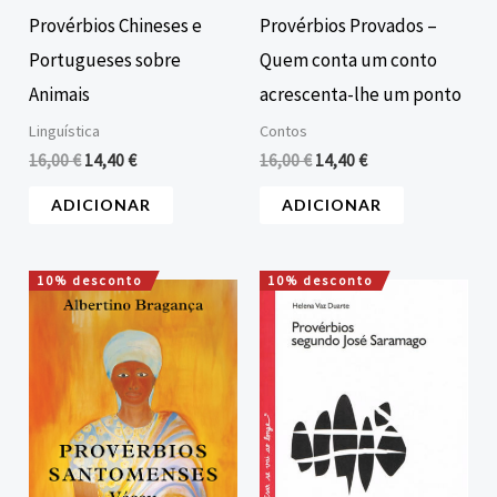
Provérbios Chineses e
Provérbios Provados –
Portugueses sobre
Quem conta um conto
Animais
acrescenta-lhe um ponto
Linguística
Contos
16,00
€
14,40
€
16,00
€
14,40
€
ADICIONAR
ADICIONAR
10% desconto
10% desconto
O
O
O
O
preço
preço
preço
preço
original
atual
original
atual
era:
é:
era:
é:
10,00 €.
9,00 €.
10,50 €.
9,45 €.