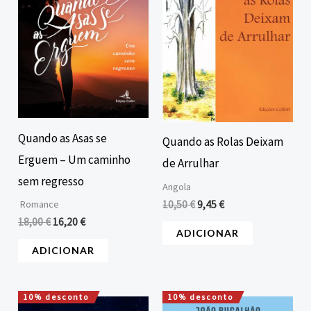
Quando as Asas se
Quando as Rolas Deixam
Erguem – Um caminho
de Arrulhar
sem regresso
Angola
10,50
€
9,45
€
Romance
18,00
€
16,20
€
ADICIONAR
ADICIONAR
10% desconto
10% desconto
O
O
O
O