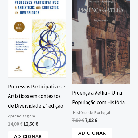
preço
preço
preço
preço
original
atual
original
atual
era:
é:
era:
é:
14,00 €.
12,60 €.
7,80 €.
7,02 €.
Processos Participativos e
Proença a Velha – Uma
Artísticos em contextos
População com História
de Diversidade 2.ª edição
História de Portugal
Aprendizagem
7,80
€
7,02
€
14,00
€
12,60
€
ADICIONAR
ADICIONAR