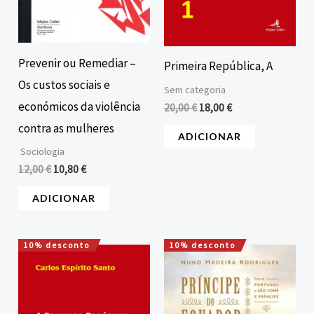
Prevenir ou Remediar –
Primeira República, A
Os custos sociais e
Sem categoria
económicos da violência
20,00
€
18,00
€
contra as mulheres
ADICIONAR
Sociologia
12,00
€
10,80
€
ADICIONAR
10% desconto
10% desconto
O
O
O
O
preço
preço
preço
preço
original
atual
original
atual
era:
é:
era:
é:
20,00 €.
18,00 €.
15,00 €.
13,50 €.