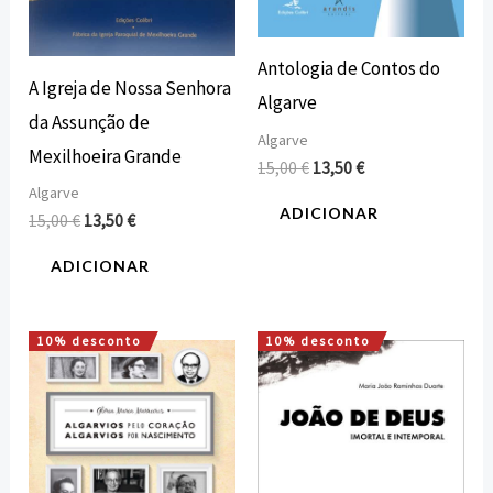
Antologia de Contos do
A Igreja de Nossa Senhora
Algarve
da Assunção de
Algarve
Mexilhoeira Grande
15,00
€
13,50
€
Algarve
ADICIONAR
15,00
€
13,50
€
ADICIONAR
10% desconto
10% desconto
O
O
O
O
preço
preço
preço
preço
original
atual
original
atual
era:
é:
era:
é:
22,00 €.
19,80 €.
25,00 €.
22,50 €.