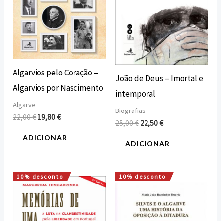
Algarvios pelo Coração –
João de Deus – Imortal e
Algarvios por Nascimento
intemporal
Algarve
Biografias
22,00
€
19,80
€
25,00
€
22,50
€
ADICIONAR
ADICIONAR
10% desconto
10% desconto
O
O
O
O
preço
preço
preço
preço
original
atual
original
atual
era:
é:
era:
é:
15,00 €.
13,50 €.
25,00 €.
22,50 €.