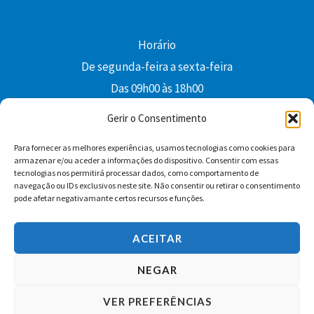
Horário
De segunda-feira a sexta-feira
Das 09h00 às 18h00
colibri@edi-colibri.pt
Gerir o Consentimento
Para fornecer as melhores experiências, usamos tecnologias como cookies para
Facebook
YouTube
Instagram
Whatsapp
armazenar e/ou aceder a informações do dispositivo. Consentir com essas
tecnologias nos permitirá processar dados, como comportamento de
Condições Gerais de Venda
navegação ou IDs exclusivos neste site. Não consentir ou retirar o consentimento
pode afetar negativamante certos recursos e funções.
ACEITAR
NEGAR
VER PREFERÊNCIAS
Copyright © 2026 Edições Colibri