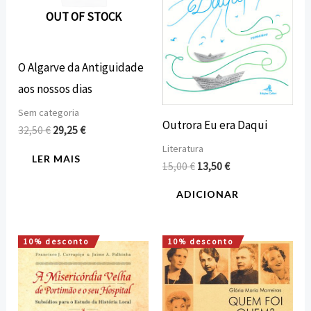
OUT OF STOCK
O Algarve da Antiguidade
aos nossos dias
Sem categoria
Outrora Eu era Daqui
32,50
€
29,25
€
Literatura
LER MAIS
15,00
€
13,50
€
ADICIONAR
10% desconto
10% desconto
O
O
O
O
preço
preço
preço
preço
original
atual
original
atual
era:
é:
era:
é:
7,42 €.
6,68 €.
20,95 €.
18,85 €.