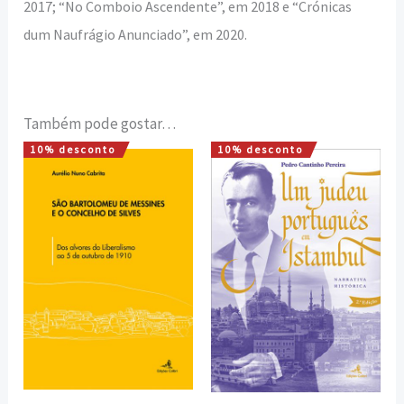
2017; “No Comboio Ascendente”, em 2018 e “Crónicas
dum Naufrágio Anunciado”, em 2020.
Também pode gostar…
10% desconto
10% desconto
O
O
O
O
preço
preço
preço
preço
original
atual
original
atual
era:
é:
era:
é:
22,00 €.
19,80 €.
20,00 €.
18,00 €.