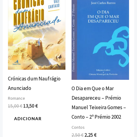
original
atual
original
atual
era:
é:
era:
é:
15,00 €.
13,50 €.
2,50 €.
2,25 €.
Crónicas dum Naufrágio
Anunciado
O Dia em Que o Mar
Desapareceu – Prémio
Romance
15,00
€
13,50
€
Manuel Teixeira Gomes –
Conto – 2º Prémio 2002
ADICIONAR
Contos
2,50
€
2,25
€