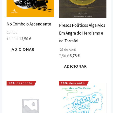
No Comboio Ascendente
Presos Políticos Algarvios
Contos
Em Angra do Heroísmo e
15,00
€
13,50
€
no Tarrafal
25 de Abril
ADICIONAR
7,50
€
6,75
€
ADICIONAR
10% desconto
10% desconto
O
O
O
O
preço
preço
preço
preço
original
atual
original
atual
era:
é:
era:
é:
32,50 €.
29,25 €.
15,00 €.
13,50 €.