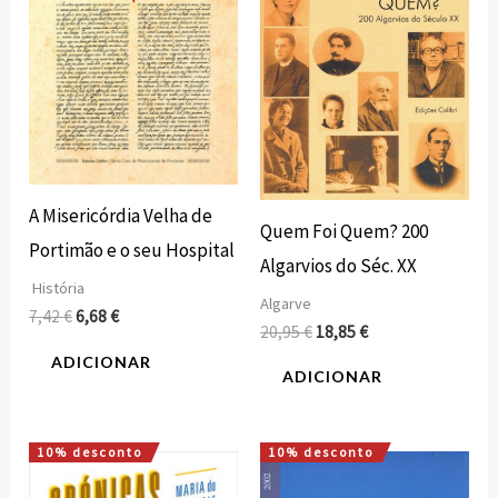
A Misericórdia Velha de
Quem Foi Quem? 200
Portimão e o seu Hospital
Algarvios do Séc. XX
História
Algarve
7,42
€
6,68
€
20,95
€
18,85
€
ADICIONAR
ADICIONAR
10% desconto
10% desconto
O
O
O
O
preço
preço
preço
preço