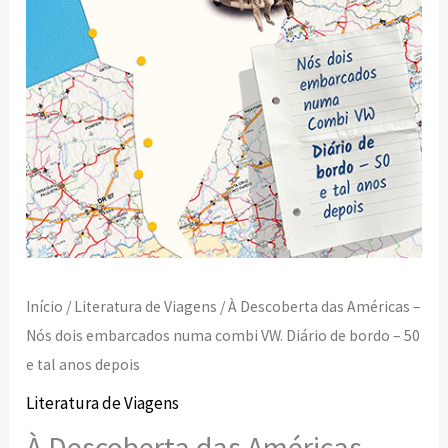
numa
combi
VW.
Diário
de
bordo
–
50
e
tal
Início
/
Literatura de Viagens
/ À Descoberta das Américas –
anos
Nós dois embarcados numa combi VW. Diário de bordo – 50
depois
e tal anos depois
Literatura de Viagens
À Descoberta das Américas –