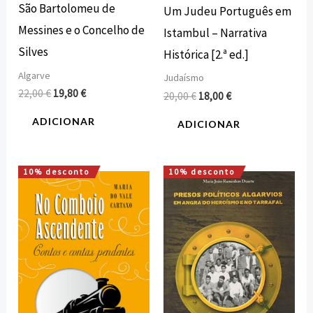
São Bartolomeu de
Um Judeu Português em
Messines e o Concelho de
Istambul – Narrativa
Silves
Histórica [2.ª ed.]
Algarve
Judaísmo
22,00
€
19,80
€
20,00
€
18,00
€
ADICIONAR
ADICIONAR
10% desconto
10% desconto
O
O
O
O
preço
preço
preço
preço
original
atual
original
atual
era:
é:
era:
é:
15,00 €.
13,50 €.
7,50 €.
6,75 €.