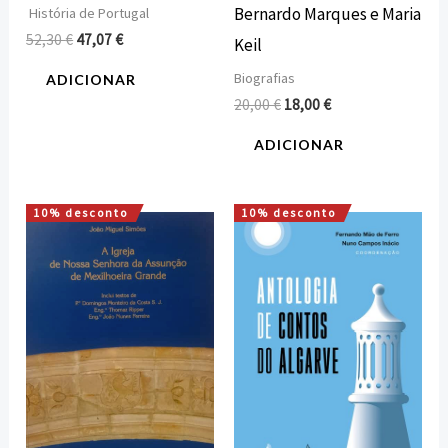
Bernardo Marques e Maria
História de Portugal
52,30
€
47,07
€
Keil
Biografias
ADICIONAR
20,00
€
18,00
€
ADICIONAR
10% desconto
10% desconto
O
O
O
O
preço
preço
preço
preço
original
atual
original
atual
era:
é:
era:
é:
15,00 €.
13,50 €.
15,00 €.
13,50 €.