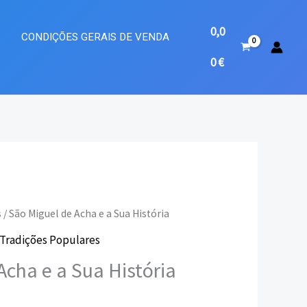
0,0
A
CONDIÇÕES GERAIS DE VENDA
0
€
s
/ São Miguel de Acha e a Sua História
Tradições Populares
ço
Acha e a Sua História
al