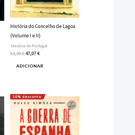
História do Concelho de Lagoa
(Volume I e II)
História de Portugal
52,30
€
47,07
€
ADICIONAR
10% desconto
O
O
preço
preço
original
atual
era:
é:
22,00 €.
19,80 €.