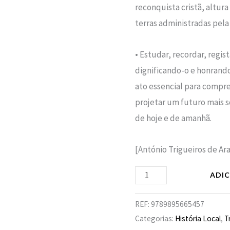
reconquista cristã, altur
terras administradas pel
• Estudar, recordar, regis
dignificando-o e honrando
ato essencial para compre
projetar um futuro mais so
de hoje e de amanhã.
[António Trigueiros de Ara
ADI
REF:
9789895665457
Categorias:
História Local
,
T