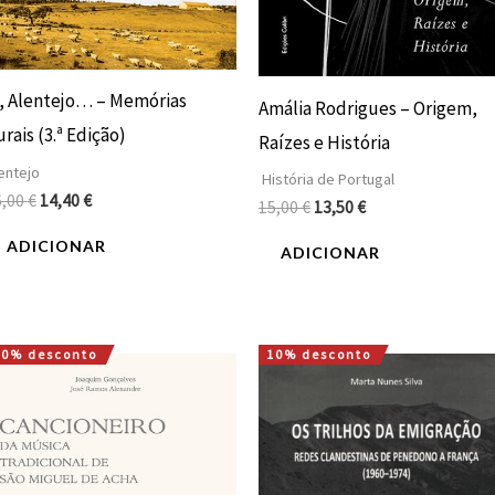
i, Alentejo… – Memórias
Amália Rodrigues – Origem,
rais (3.ª Edição)
Raízes e História
entejo
História de Portugal
6,00
€
14,40
€
15,00
€
13,50
€
ADICIONAR
ADICIONAR
10% desconto
10% desconto
O
O
O
O
preço
preço
preço
preço
original
atual
original
atual
era:
é:
era:
é:
20,00 €.
18,00 €.
12,00 €.
10,80 €.