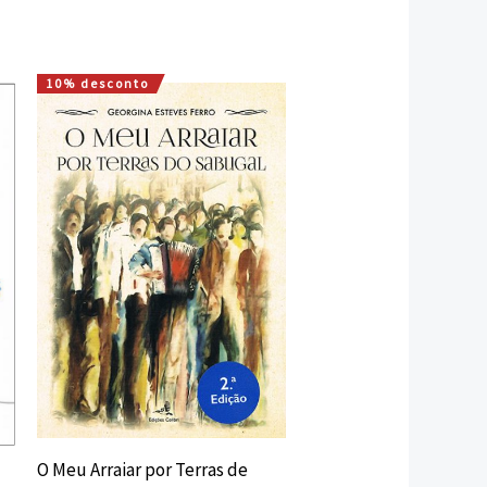
10% desconto
O
O
preço
preço
original
atual
era:
é:
15,00 €.
13,50 €.
O Meu Arraiar por Terras de