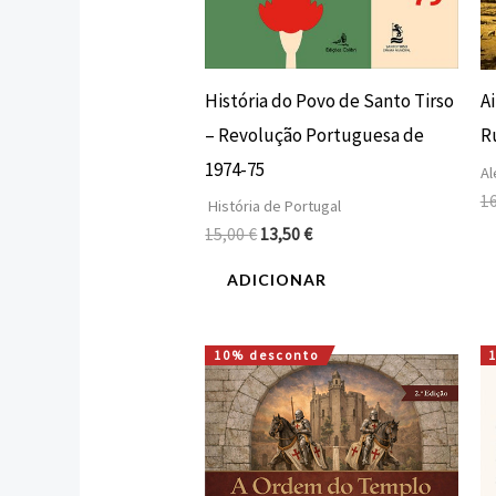
História do Povo de Santo Tirso
A
– Revolução Portuguesa de
Ru
1974-75
Al
1
História de Portugal
15,00
€
13,50
€
ADICIONAR
10% desconto
O
O
preço
preço
original
atual
era:
é:
25,00 €.
22,50 €.