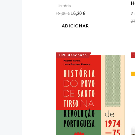
H
História
18,00
€
16,20
€
Ge
2
ADICIONAR
10% desconto
O
O
preço
preço
original
atual
era:
é:
15,00 €.
13,50 €.