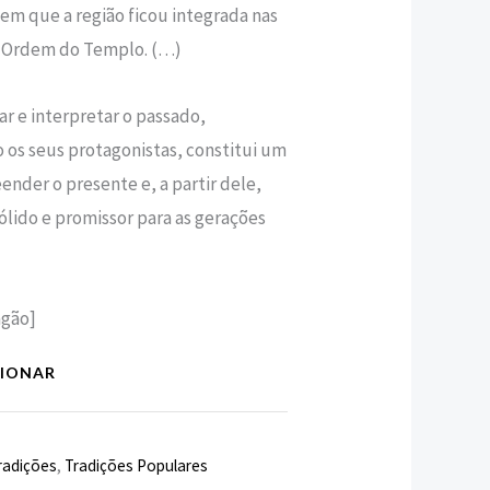
a em que a região ficou integrada nas
a Ordem do Templo. (…)
tar e interpretar o passado,
 os seus protagonistas, constitui um
ender o presente e, a partir dele,
́lido e promissor para as gerações
gão]
CIONAR
radições
,
Tradições Populares