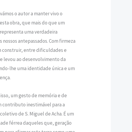
ivámos o autor a manter vivo o
0 €.
o esta obra, que mais do que um
o, representa uma verdadeira
 nossos antepassados. Com firmeza
construir, entre dificuldades e
ue levou ao desenvolvimento da
indo-lhe uma identidade única e um
nça.
 isso, um gesto de memória e de
 contributo inestimável para a
oletivo de S. Miguel de Acha. É um
de férrea daqueles que, geração
́ram para afirmar esta terra como uma