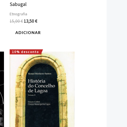
Sabugal
Etnografia
15,00
€
13,50
€
ADICIONAR
10% desconto
O
O
preço
preço
original
atual
era:
é:
52,30 €.
47,07 €.