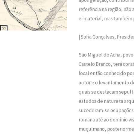
referência na região, nã
e imaterial, mas também
[Sofia Gonçalves, Presid
São Miguel de Acha, povoa
Castelo Branco, terá conso
local então conhecido por
autor e o levantamento d
quais se destacam sepultu
estudos de natureza arqueo
sucederam-se ocupações 
romana até ao domínio vi
muçulmano, posteriorme