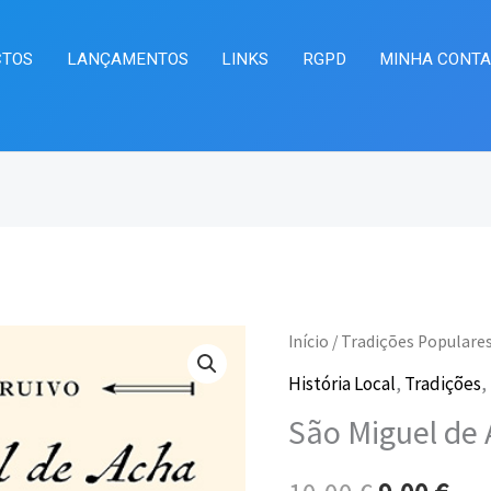
CTOS
LANÇAMENTOS
LINKS
RGPD
MINHA CONT
Quantidade
Início
/
Tradições Populare
O
O
de
História Local
,
Tradições
,
preço
pre
São
São Miguel de 
Miguel
original
atu
de