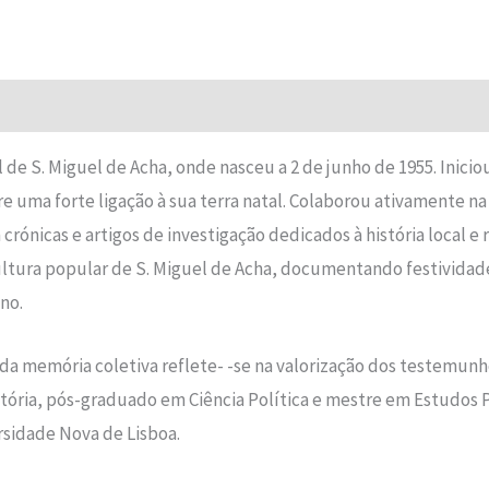
Avaliações (0)
 de S. Miguel de Acha, onde nasceu a 2 de junho de 1955. Iniciou
e uma forte ligação à sua terra natal. Colaborou ativamente
rónicas e artigos de investigação dedicados à história local 
 cultura popular de S. Miguel de Acha, documentando festividades
ano.
 da memória coletiva reflete- -se na valorização dos testemun
História, pós-graduado em Ciência Política e mestre em Estud
rsidade Nova de Lisboa.