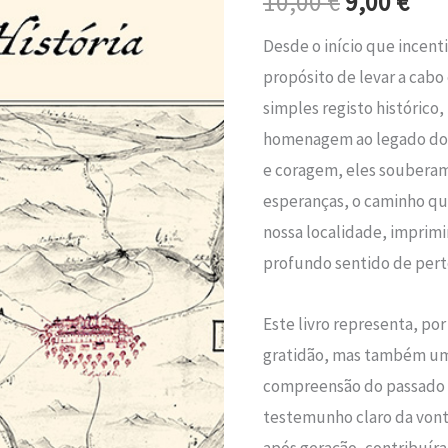
10,00
€
9,00
€
era:
é:
Acha
Desde o início que incent
e
10,00 €.
9,0
propósito de levar a cab
a
simples registo históric
Sua
homenagem ao legado dos
História
e coragem, eles souberam 
esperanças, o caminho q
nossa localidade, imprim
profundo sentido de perte
Este livro representa, por
gratidão, mas também um
compreensão do passado c
testemunho claro da vonta
após geração, contribui