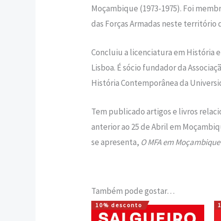
Moçambique (1973-1975). Foi membr
das Forças Armadas neste territó­rio
Concluiu a licenciatura em História
Lisboa. É sócio fundador da As­socia
História Contemporânea da Universi
Tem publicado artigos e livros rela
anterior ao 25 de Abril em Moçambi­q
se apresenta,
O MFA em Mo­çambique –
Também pode gostar…
10% desconto
O
O
preço
preço