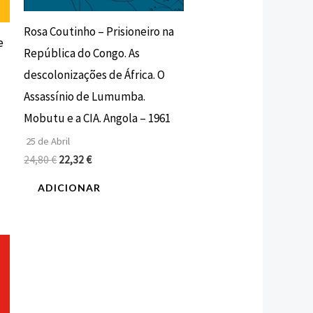
Rosa Coutinho – Prisioneiro na
e
República do Congo. As
descolonizações de África. O
Assassínio de Lumumba.
Mobutu e a CIA. Angola – 1961
25 de Abril
24,80
€
22,32
€
ADICIONAR