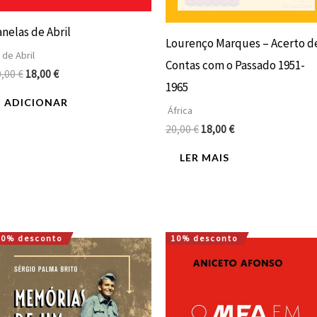
nelas de Abril
Lourenço Marques – Acerto d
 de Abril
Contas com o Passado 1951-
0,00
€
18,00
€
1965
ADICIONAR
África
20,00
€
18,00
€
LER MAIS
10% desconto
10% desconto
O
O
O
O
preço
preço
preço
preço
original
atual
original
atual
era:
é:
era:
é:
16,00 €.
14,40 €.
20,00 €.
18,00 €.