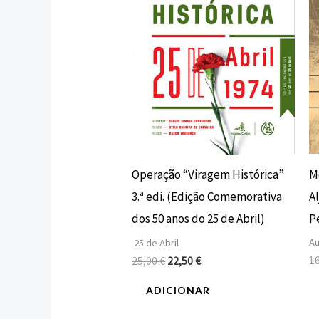
M
Operação “Viragem Histórica”
Al
3.ª edi. (Edição Comemorativa
P
dos 50 anos do 25 de Abril)
Au
25 de Abril
1
25,00
€
22,50
€
ADICIONAR