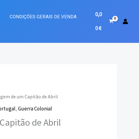
0,0
A
CONDIÇÕES GERAIS DE VENDA
0
€
agem de um Capitão de Abril
ortugal
,
Guerra Colonial
eço
apitão de Abril
ual