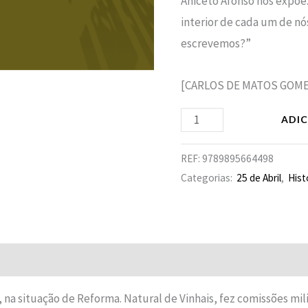
Aniceto Afonso nos expõe.
interior de cada um de no
escrevemos?”
[CARLOS DE MATOS GOMES 
ADI
REF:
9789895664498
Categorias:
25 de Abril
,
Hist
Avaliações (0)
, na situação de Reforma. Natural de Vinhais, fez comis­sões mi