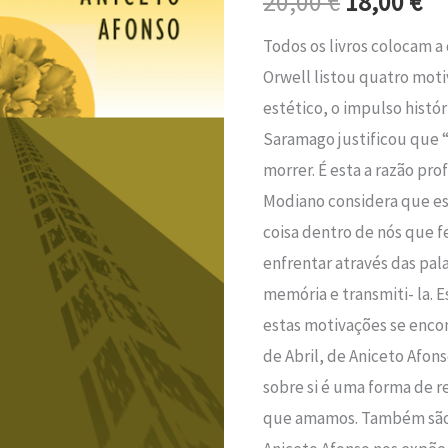
20,00
€
18,00
€
era:
é:
Capitão
Todos os livros colocam 
de
20,00 €.
18
Orwell listou quatro moti
Abril
estético, o impulso históri
Saramago justificou que
morrer. É esta a razão pr
Modiano considera que e
coisa dentro de nós que
enfrentar através das pa
memória e transmiti- la.
estas motivações se enc
de Abril, de Aniceto Afon
sobre si é uma forma de 
que amamos. Também são