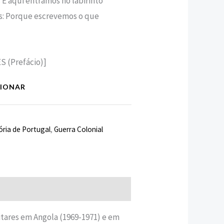
 E aqui entramos no labirinto
́s: Porque escrevemos o que
(Prefácio)]
CIONAR
ória de Portugal
,
Guerra Colonial
litares em Angola (1969-1971) e em