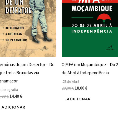
emórias de um Desertor – De
O MFA em Moçambique – Do 2
justrel a Bruxelas via
de Abril à Independência
enamacor
25 de Abril
20,00
€
18,00
€
tobiografia
6,00
€
14,40
€
ADICIONAR
ADICIONAR