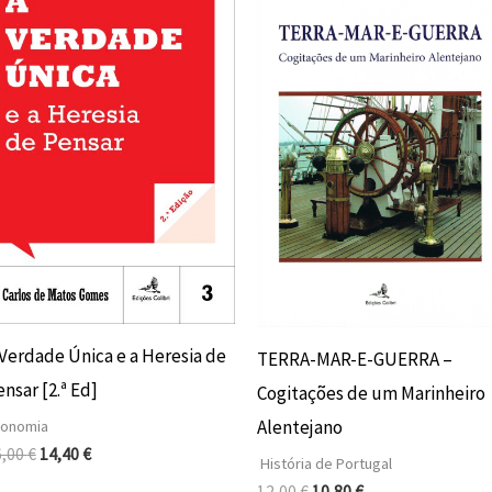
original
atual
original
atual
era:
é:
era:
é:
16,00 €.
14,40 €.
12,00 €.
10,80 €.
 Verdade Única e a Heresia de
TERRA-MAR-E-GUERRA –
nsar [2.ª Ed]
Cogitações de um Marinheiro
Alentejano
conomia
6,00
€
14,40
€
História de Portugal
12,00
€
10,80
€