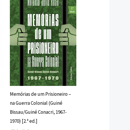
original
atual
era:
é:
12,00 €.
10,80 €.
Memórias de um Prisioneiro –
na Guerra Colonial (Guiné
Bissau/Guiné Conacri, 1967-
1970) [2.ª ed.]