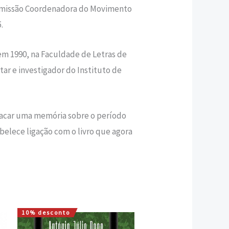
omissão Coordenadora do Movimento
.
em 1990, na Faculdade de Letras de
tar e investigador do Instituto de
tacar uma memória sobre o pe­ríodo
abelece ligação com o livro que agora
10% desconto
O
O
preço
preço