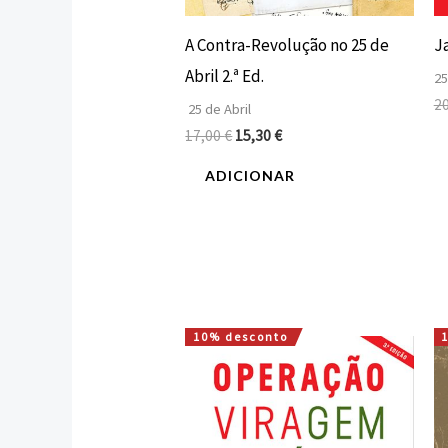
A Contra-Revolução no 25 de
Ja
Abril 2.ª Ed.
25
2
25 de Abril
17,00
€
15,30
€
ADICIONAR
10% desconto
O
O
preço
preço
original
atual
era:
é:
25,00 €.
22,50 €.