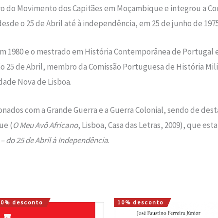
o do Movimento dos Capitães em Moçambique e integrou a C
 desde o 25 de Abril até à independência, em 25 de junho de 1975
 em 1980 e o mestrado em História Contempo­rânea de Portugal 
ção 25 de Abril, membro da Comissão Portuguesa de História Mili
dade Nova de Lisboa.
cionados com a Grande Guerra e a Guerra Colonial, sendo de des
ue (
O Meu Avô Africano
, Lisboa, Casa das Letras, 2009), que est
 do 25 de Abril à Independência
.
10% desconto
10% desconto
O
O
O
O
preço
preço
preço
preço