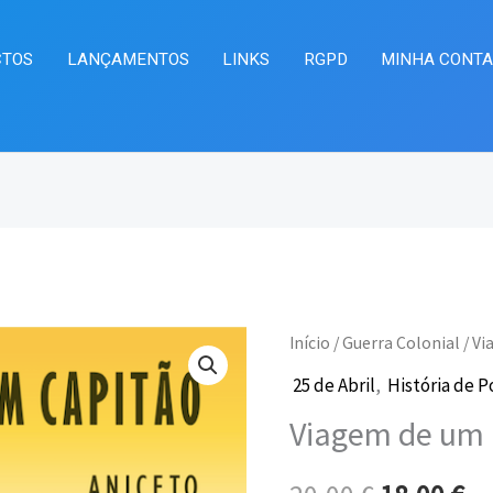
CTOS
LANÇAMENTOS
LINKS
RGPD
MINHA CONT
Quantidade
Início
/
Guerra Colonial
/ Vi
O
O
de
25 de Abril
,
História de P
preço
pr
Viagem
Viagem de um C
de
original
at
um