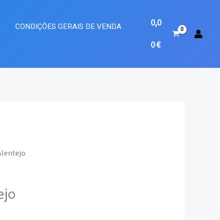
0,0
A
CONDIÇÕES GERAIS DE VENDA
0
€
Alentejo
o
ejo
l