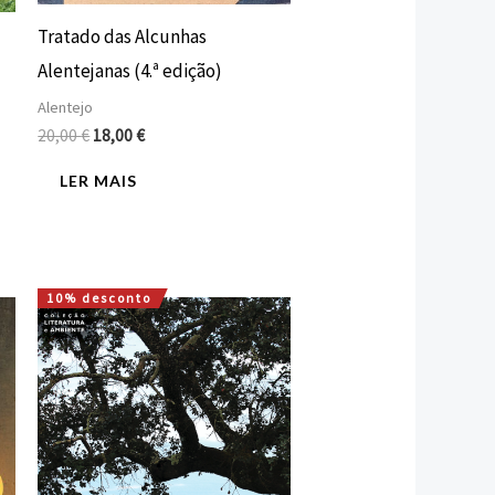
Tratado das Alcunhas
Alentejanas (4.ª edição)
Alentejo
20,00
€
18,00
€
LER MAIS
10% desconto
O
O
preço
preço
original
atual
era:
é:
16,00 €.
14,40 €.