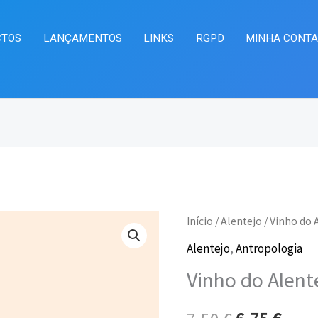
CTOS
LANÇAMENTOS
LINKS
RGPD
MINHA CONT
Quantidade
Início
/
Alentejo
/ Vinho do 
O
O
de
Alentejo
,
Antropologia
preço
preç
Vinho
Vinho do Alent
do
original
atua
Alentejo