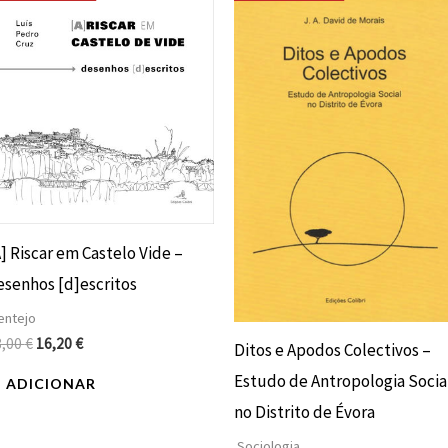
preço
preço
preço
preço
original
atual
original
atual
era:
é:
era:
é:
18,00 €.
16,20 €.
14,70 €.
13,23 €.
] Riscar em Castelo Vide –
esenhos [d]escritos
entejo
8,00
€
16,20
€
Ditos e Apodos Colectivos –
Estudo de Antropologia Socia
ADICIONAR
no Distrito de Évora
Sociologia