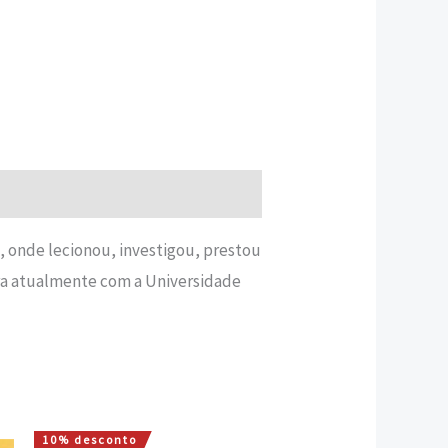
, onde lecionou, investigou, prestou
ra atualmente com a Universidade
10% desconto
O
O