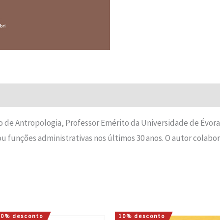
o de Antropologia, Professor Emérito da Universidade de Évora
 funções administrativas nos últimos 30 anos. O autor colabo
10% desconto
10% desconto
O
O
O
O