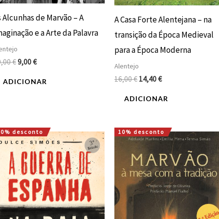
s Alcunhas de Marvão – A
A Casa Forte Alentejana – na
maginação e a Arte da Palavra
transição da Época Medieval
para a Época Moderna
entejo
0,00
€
9,00
€
Alentejo
16,00
€
14,40
€
ADICIONAR
ADICIONAR
10% desconto
10% desconto
O
O
O
O
preço
preço
preço
preço
original
atual
original
atual
era:
é:
era:
é:
22,00 €.
19,80 €.
15,00 €.
13,50 €.