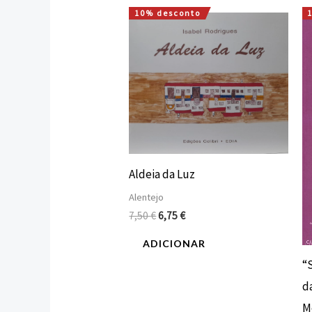
10% desconto
O
O
preço
preço
original
atual
era:
é:
7,50 €.
6,75 €.
Aldeia da Luz
Alentejo
7,50
€
6,75
€
ADICIONAR
“
d
M