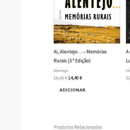
Ai, Alentejo… – Memórias
A
Rurais (3.ª Edição)
L
Alentejo
Hi
16,00
€
14,40
€
2
ADICIONAR
Produtos Relacionados