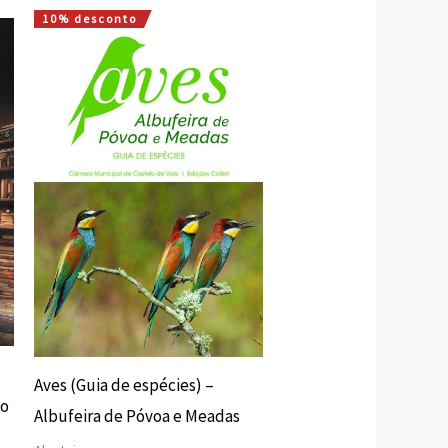
10% desconto
O
O
preço
preço
original
atual
era:
é:
12,00 €.
10,80 €.
Aves (Guia de espécies) –
co
Albufeira de Póvoa e Meadas