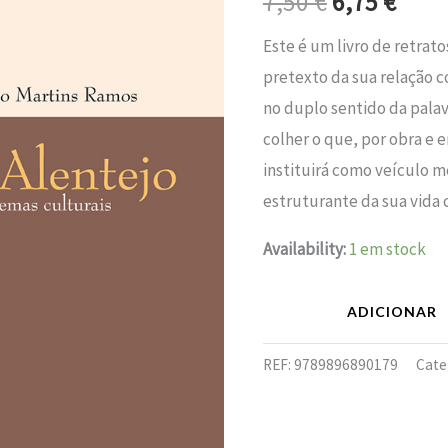
7,50
€
6,75
€
era:
é:
Este é um livro de retrato
7,50 €.
6,75 
pretexto da sua relação c
no duplo sentido da palavr
colher o que, por obra e 
instituirá como veículo 
estruturante da sua vida c
Availability:
1 em stock
ADICIONAR
REF:
9789896890179
Cate