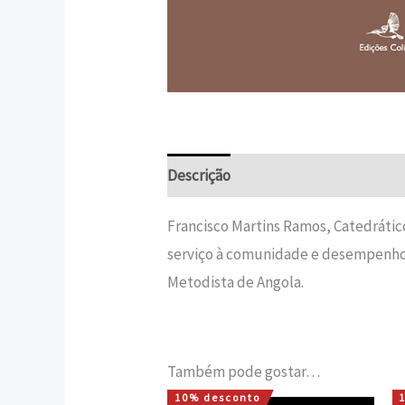
Descrição
Informação adicional
Francisco Martins Ramos, Catedrátic
serviço à comunidade e desempenhou
Metodista de Angola.
Também pode gostar…
10% desconto
O
O