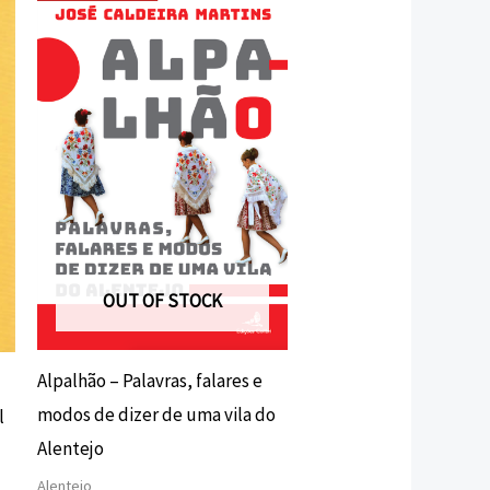
preço
preço
original
atual
era:
é:
16,00 €.
14,40 €.
OUT OF STOCK
Alpalhão – Palavras, falares e
modos de dizer de uma vila do
l
Alentejo
Alentejo