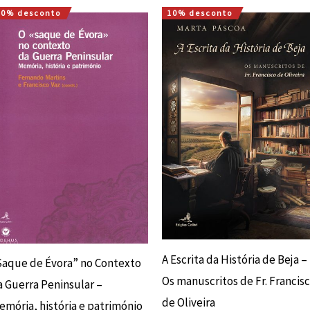
10% desconto
10% desconto
O
O
O
O
preço
preço
preço
preço
original
atual
original
atual
era:
é:
era:
é:
12,00 €.
10,80 €.
16,20 €.
14,58 €.
A Escrita da História de Beja –
Saque de Évora” no Contexto
Os manuscritos de Fr. Francis
a Guerra Peninsular –
de Oliveira
emória, história e património