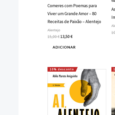
Comeres com Poemas para
A
Viver um Grande Amor – 80
I
Receitas de Paixão – Alentejo
Al
Alentejo
1
15,00
€
13,50
€
ADICIONAR
10% desconto
O
O
preço
preço
original
atual
era:
é:
16,00 €.
14,40 €.