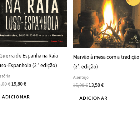
 Guerra de Espanha na Raia
Marvão à mesa com a tradição
uso-Espanhola (3.ª edição)
(3ª. edição)
stória
Alentejo
2,00
€
19,80
€
15,00
€
13,50
€
ADICIONAR
ADICIONAR