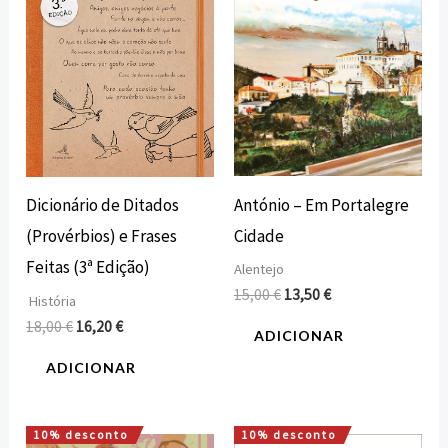
António – Em Portalegre
Dicionário de Ditados
Cidade
(Provérbios) e Frases
Feitas (3ª Edição)
Alentejo
15,00
€
13,50
€
História
18,00
€
16,20
€
ADICIONAR
ADICIONAR
10% desconto
10% desconto
O
O
O
O