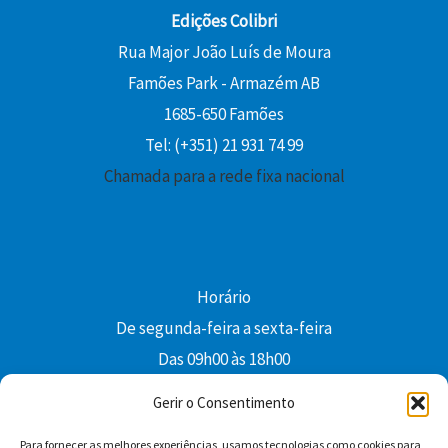
Edições Colibri
Rua Major João Luís de Moura
Famões Park - Armazém AB
1685-650 Famões
Tel: (+351) 21 931 74 99
Chamada para a rede fixa nacional
Horário
De segunda-feira a sexta-feira
Das 09h00 às 18h00
colibri@edi-colibri.pt
Gerir o Consentimento
Para fornecer as melhores experiências, usamos tecnologias como cookies para