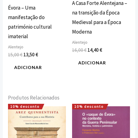
A Casa Forte Alentejana –
Évora – Uma
na transição da Época
manifestação do
Medieval para a Época
património cultural
Moderna
imaterial
Alentejo
Alentejo
16,00
€
14,40
€
15,00
€
13,50
€
ADICIONAR
ADICIONAR
Produtos Relacionados
10% desconto
10% desconto
O
O
O
O
preço
preço
preço
preço
original
atual
original
atual
era:
é:
era:
é:
10,00 €.
9,00 €.
12,00 €.
10,80 €.