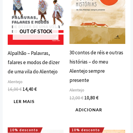
OUT OF STOCK
30 contos de réis e outras
Alpalhão – Palavras,
histórias – do meu
falares e modos de dizer
Alentejo sempre
de uma vila do Alentejo
presente
Alentejo
16,00
€
14,40
€
Alentejo
12,00
€
10,80
€
LER MAIS
ADICIONAR
10% desconto
10% desconto
O
O
O
O