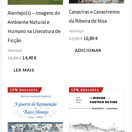
Canastras e Canastreiros
Alentejo(s) – Imagens do
da Ribeira de Nisa
Ambiente Natural e
Humano na Literatura de
Alentejo
12,00
€
10,80
€
Ficção
Alentejo
ADICIONAR
16,00
€
14,40
€
LER MAIS
10% desconto
10% desconto
O
O
O
O
preço
preço
preço
preço
original
atual
original
atual
era:
é:
era:
é:
25,00 €.
22,50 €.
18,00 €.
16,20 €.