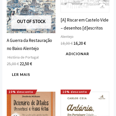
[A] Riscar em Castelo Vide
OUT OF STOCK
– desenhos [d]escritos
Alentejo
A Guerra da Restauração
18,00
€
16,20
€
no Baixo Alentejo
ADICIONAR
História de Portugal
25,00
€
22,50
€
LER MAIS
10% desconto
10% desconto
O
O
O
O
preço
preço
preço
preço
original
atual
original
atual
era:
é:
era:
é:
18,00 €.
16,20 €.
15,00 €.
13,50 €.