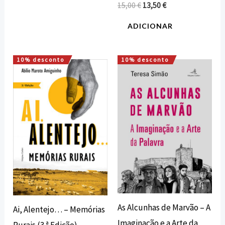
15,00
€
13,50
€
ADICIONAR
10% desconto
10% desconto
O
O
O
O
preço
preço
preço
preço
original
atual
original
atual
era:
é:
era:
é:
16,00 €.
14,40 €.
10,00 €.
9,00 €.
As Alcunhas de Marvão – A
Ai, Alentejo… – Memórias
Imaginação e a Arte da