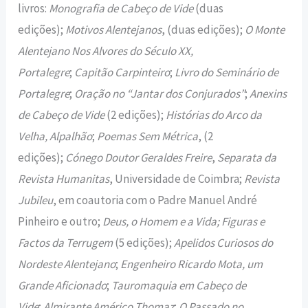
livros:
Monografia de Cabeço de Vide
(duas
edições);
Motivos Alentejanos
, (duas edições);
O Monte
Alentejano Nos Alvores do Século XX,
Portalegre
;
Capitão Carpinteiro
;
Livro do Seminário de
Portalegre
;
Oração no “Jantar dos Conjurados”
;
Anexins
de Cabeço de Vide
(2 edições);
Histórias do Arco da
Velha, Alpalhão
;
Poemas Sem Métrica
, (2
edições);
Cónego Doutor Geraldes Freire
,
Separata da
Revista Humanitas
, Universidade de Coimbra;
Revista
Jubileu
, em coautoria com o Padre Manuel André
Pinheiro e outro;
Deus, o Homem e a Vida; Figuras e
Factos da Terrugem
(5 edições);
Apelidos Curiosos do
Nordeste Alentejano
;
Engenheiro Ricardo Mota, um
Grande Aficionado
;
Tauromaquia em Cabeço de
Vide
;
Almirante Américo Thomaz
;
O Passado no