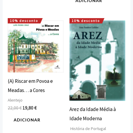
ADICIONAR
10% desconto
10% desconto
O
O
O
O
preço
preço
preço
preço
original
atual
original
atual
era:
é:
era:
é:
22,00 €.
19,80 €.
15,00 €.
13,50 €.
(A) Riscar em Povoa e
Meadas… a Cores
Alentejo
22,00
€
19,80
€
Arez da Idade Média à
Idade Moderna
ADICIONAR
História de Portugal