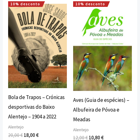
10% desconto
10% desconto
O
O
O
O
preço
preço
preço
preço
original
atual
original
atual
era:
é:
era:
é:
20,00 €.
18,00 €.
12,00 €.
10,80 €.
Bola de Trapos – Crónicas
Aves (Guia de espécies) –
desportivas do Baixo
Albufeira de Póvoa e
Alentejo – 1904 a 2022
Meadas
Alentejo
Alentejo
20,00
€
18,00
€
12,00
€
10,80
€