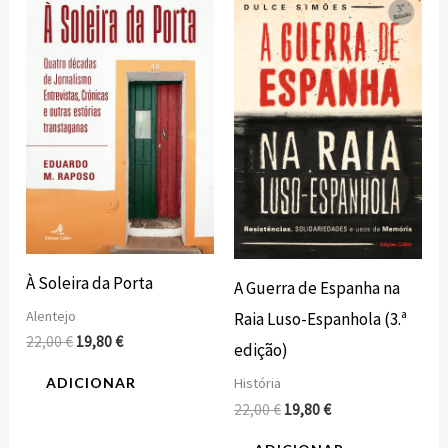
preço
preço
preço
preço
original
atual
original
atual
era:
é:
era:
é:
22,00 €.
19,80 €.
22,00 €.
19,80 €.
À Soleira da Porta
A Guerra de Espanha na
Alentejo
Raia Luso-Espanhola (3.ª
22,00
€
19,80
€
edição)
ADICIONAR
História
22,00
€
19,80
€