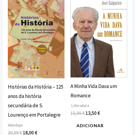
preço
preço
preço
preço
original
atual
original
atual
era:
é:
era:
é:
20,00 €.
18,00 €.
15,00 €.
13,50 €.
A Minha Vida Dava um
Histórias da História – 125
Romance
anos da história
secundária de S.
Literatura
15,00
€
13,50
€
Lourenço em Portalegre
Alentejo
ADICIONAR
20,00
€
18,00
€