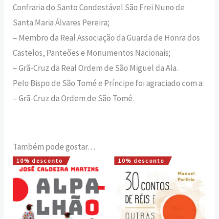
Confraria do Santo Condestável São Frei Nuno de
Santa Maria Álvares Pereira;
– Membro da Real Associação da Guarda de Honra dos
Castelos, Panteões e Monumentos Nacionais;
– Grã-Cruz da Real Ordem de São Miguel da Ala.
Pelo Bispo de São Tomé e Príncipe foi agraciado com a:
– Grã-Cruz da Ordem de São Tomé.
Também pode gostar…
10% desconto
10% desconto
O
O
O
O
preço
preço
preço
preço
original
atual
original
atual
era:
é:
era:
é:
16,00 €.
14,40 €.
12,00 €.
10,80 €.